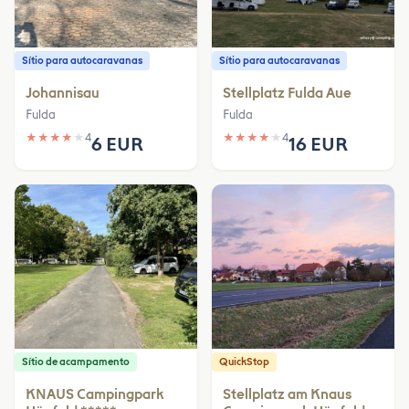
Sítio para autocaravanas
Sítio para autocaravanas
Johannisau
Stellplatz Fulda Aue
Fulda
Fulda
★
★
★
★
★
4
★
★
★
★
★
4
6 EUR
16 EUR
Sítio de acampamento
QuickStop
KNAUS Campingpark
Stellplatz am Knaus