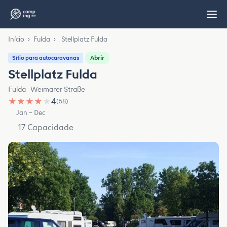
Início
›
Fulda
›
Stellplatz Fulda
Abrir
Sítio para autocaravanas
Stellplatz Fulda
Fulda · Weimarer Straße
★
★
★
★
★
4
(58)
Jan – Dec
17 Capacidade