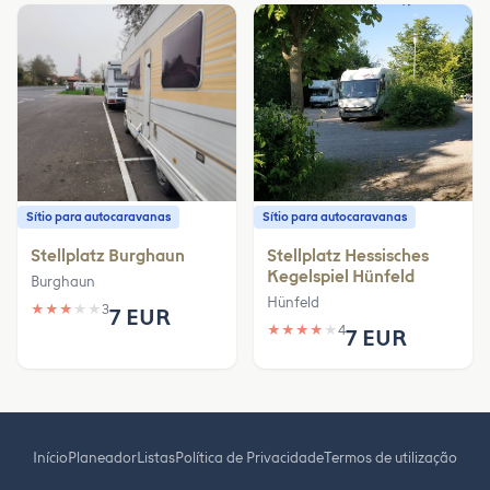
Sítio para autocaravanas
Sítio para autocaravanas
Stellplatz Burghaun
Stellplatz Hessisches
Kegelspiel Hünfeld
Burghaun
Hünfeld
★
★
★
★
★
3
7 EUR
★
★
★
★
★
4
7 EUR
Início
Planeador
Listas
Política de Privacidade
Termos de utilização