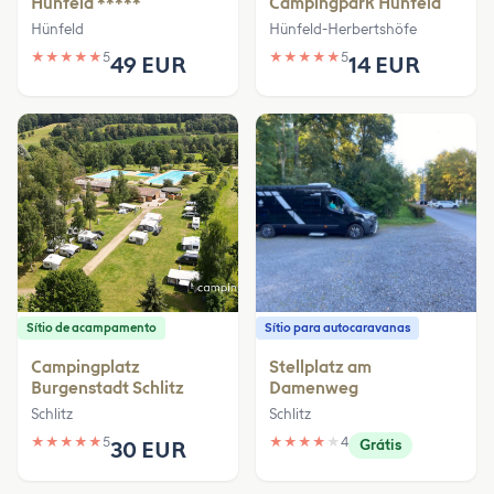
Hünfeld *****
Campingpark Hünfeld
Hünfeld
Hünfeld-Herbertshöfe
★
★
★
★
★
5
★
★
★
★
★
5
49 EUR
14 EUR
Sítio de acampamento
Sítio para autocaravanas
Campingplatz
Stellplatz am
Burgenstadt Schlitz
Damenweg
Schlitz
Schlitz
★
★
★
★
★
5
★
★
★
★
★
4
30 EUR
Grátis