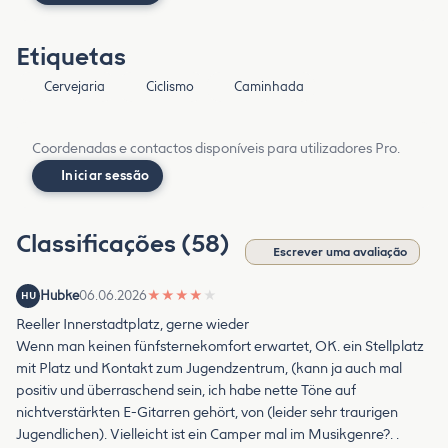
Etiquetas
Cervejaria
Ciclismo
Caminhada
Coordenadas e contactos disponíveis para utilizadores Pro.
Iniciar sessão
Classificações (58)
Escrever uma avaliação
Hubke
06.06.2026
★
★
★
★
★
HU
Reeller Innerstadtplatz, gerne wieder
Wenn man keinen fünfsternekomfort erwartet, OK. ein Stellplatz
mit Platz und Kontakt zum Jugendzentrum, (kann ja auch mal
positiv und überraschend sein, ich habe nette Töne auf
nichtverstärkten E-Gitarren gehört, von (leider sehr traurigen
Jugendlichen). Vielleicht ist ein Camper mal im Musikgenre?. .