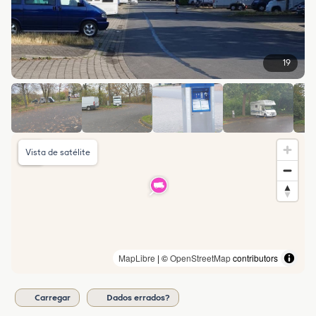
19
Vista de satélite
MapLibre
| ©
OpenStreetMap
contributors
Carregar
Dados errados?