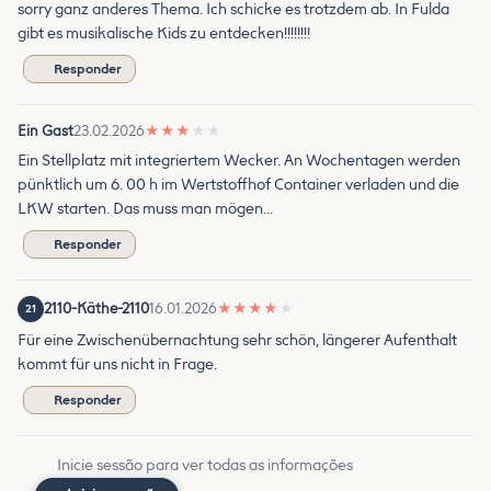
sorry ganz anderes Thema. Ich schicke es trotzdem ab. In Fulda
gibt es musikalische Kids zu entdecken!!!!!!!!
Responder
Ein Gast
23.02.2026
★
★
★
★
★
Ein Stellplatz mit integriertem Wecker. An Wochentagen werden
pünktlich um 6. 00 h im Wertstoffhof Container verladen und die
LKW starten. Das muss man mögen…
Responder
2110-Käthe-2110
16.01.2026
★
★
★
★
★
21
Für eine Zwischenübernachtung sehr schön, längerer Aufenthalt
kommt für uns nicht in Frage.
Responder
Inicie sessão para ver todas as informações