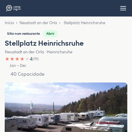
Início
›
Neustadt an der Orla
›
Stellplatz Heinrichsruhe
Abrir
Sítio num restaurante
Stellplatz Heinrichsruhe
Neustadt an der Orla · Heinrichsruhe
★
★
★
★
★
4
(19)
Jan – Dec
40 Capacidade