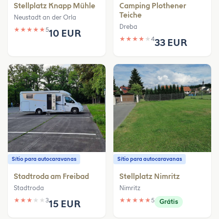
Stellplatz Knapp Mühle
Camping Plothener
Teiche
Neustadt an der Orla
Dreba
★
★
★
★
★
5
10 EUR
★
★
★
★
★
4
33 EUR
Sítio para autocaravanas
Sítio para autocaravanas
Stadtroda am Freibad
Stellplatz Nimritz
Stadtroda
Nimritz
★
★
★
★
★
3
★
★
★
★
★
5
15 EUR
Grátis