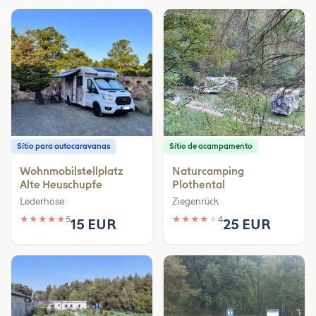
Sítio para autocaravanas
Sítio de acampamento
Wohnmobilstellplatz
Naturcamping
Alte Heuschupfe
Plothental
Lederhose
Ziegenrück
★
★
★
★
★
5
★
★
★
★
★
4
15 EUR
25 EUR