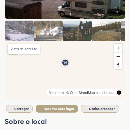
20
Vista de satélite
MapLibre
| ©
OpenStreetMap
contributors
Carregar
Reserve este lugar
Dados errados?
Sobre o local