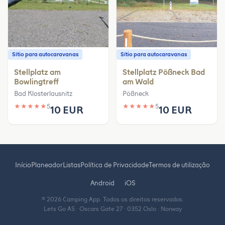
Sítio para autocaravanas
Sítio para autocaravanas
Stellplatz am
Stellplatz Pößneck Bad
Bowlingtreff
am Wald
Bad Klosterlausnitz
Pößneck
★
★
★
★
★
5
★
★
★
★
★
5
10 EUR
10 EUR
Início
Planeador
Listas
Política de Privacidade
Termos de utilização
Android
iOS
© 2026 Camping App. Todos os direitos reservados.
Lets Go AS · Oscars Gate 27 · 0352 Oslo · Norway