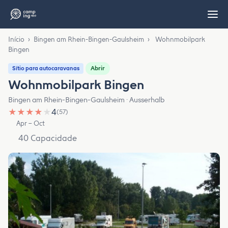
Início
›
Bingen am Rhein-Bingen-Gaulsheim
›
Wohnmobilpark
Bingen
Abrir
Sítio para autocaravanas
Wohnmobilpark Bingen
Bingen am Rhein-Bingen-Gaulsheim · Ausserhalb
★
★
★
★
★
4
(57)
Apr – Oct
40 Capacidade