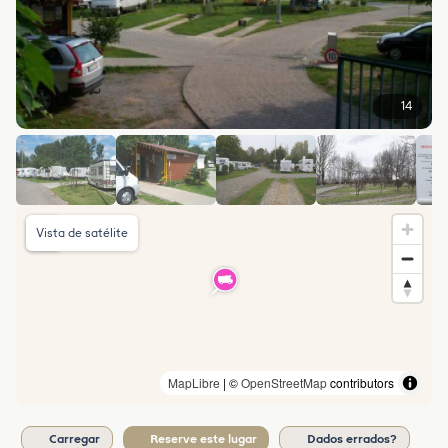
14
Vista de satélite
MapLibre
| ©
OpenStreetMap
contributors
Carregar
Reserve este lugar
Dados errados?