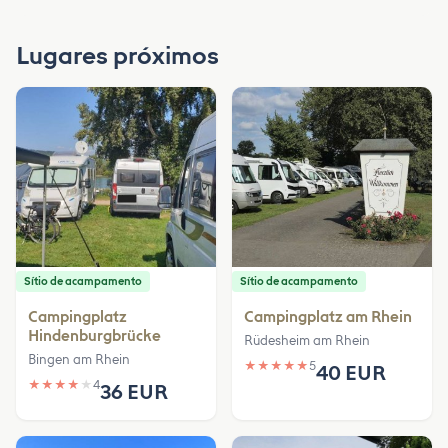
Lugares próximos
Sítio de acampamento
Sítio de acampamento
Campingplatz
Campingplatz am Rhein
Hindenburgbrücke
Rüdesheim am Rhein
Bingen am Rhein
★
★
★
★
★
5
40 EUR
★
★
★
★
★
4
36 EUR