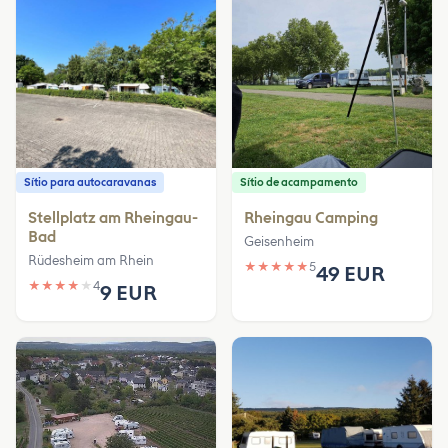
Sítio para autocaravanas
Sítio de acampamento
Stellplatz am Rheingau-
Rheingau Camping
Bad
Geisenheim
Rüdesheim am Rhein
★
★
★
★
★
5
49 EUR
★
★
★
★
★
4
9 EUR