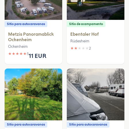
Sítio para autocaravanas
Sítio de acampamento
Metzis Panoramablick
Ebentaler Hof
Ockenheim
Rüdesheim
Ockenheim
★
★
★
★
★
2
★
★
★
★
★
5
11 EUR
Sítio para autocaravanas
Sítio para autocaravanas