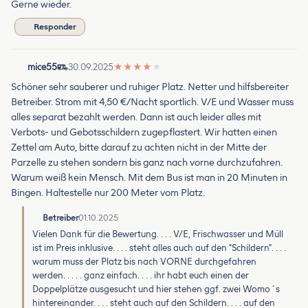
Gerne wieder.
Responder
mice55
30.09.2025
★
★
★
★
★
Schöner sehr sauberer und ruhiger Platz. Netter und hilfsbereiter
Betreiber. Strom mit 4,50 €/Nacht sportlich. V/E und Wasser muss
alles separat bezahlt werden. Dann ist auch leider alles mit
Verbots- und Gebotsschildern zugepflastert. Wir hatten einen
Zettel am Auto, bitte darauf zu achten nicht in der Mitte der
Parzelle zu stehen sondern bis ganz nach vorne durchzufahren.
Warum weiß kein Mensch. Mit dem Bus ist man in 20 Minuten in
Bingen. Haltestelle nur 200 Meter vom Platz.
Betreiber
01.10.2025
Vielen Dank für die Bewertung. . . . V/E, Frischwasser und Müll
ist im Preis inklusive. . . . steht alles auch auf den "Schildern". . . .
warum muss der Platz bis nach VORNE durchgefahren
werden. . . . . ganz einfach. . . . ihr habt euch einen der
Doppelplätze ausgesucht und hier stehen ggf. zwei Womo´s
hintereinander. . . . steht auch auf den Schildern. . . . auf den