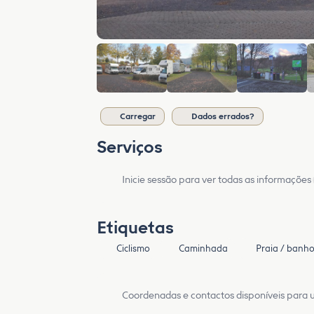
Carregar
Dados errados?
Serviços
Inicie sessão para ver todas as informações
Etiquetas
Ciclismo
Caminhada
Praia / banh
Coordenadas e contactos disponíveis para ut