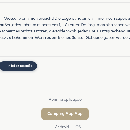
0 € + Wasser wenn man braucht! Die Lage ist natürlich immer noch super, ab
z, außer jedes Jahr um mindestens 1, - € teurer. Da fragt man sich schon
heint es nicht zu stören, die zahlen wohl jeden Preis. Entsprechend ist
Platz zu bekommen. Wenn es ein kleines Sanitär Gebäude geben würde w
Iniciar sessão
Abrir na aplicação
Camping App App
Android
iOS