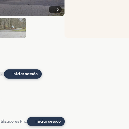
5
Iniciar sessão
?
o
ilizadores Pro.
Iniciar sessão