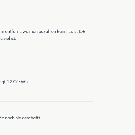
0 m entfernt, wo man bezahlen kann. Es ist 15€
viel ist.
gt. 1,2 €/ kWh .
Mo noch nie geschafft.