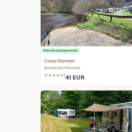
Sítio de acampamento
Camp Hammer
Simmerath/Hammer
★
★
★
★
★
5
41 EUR