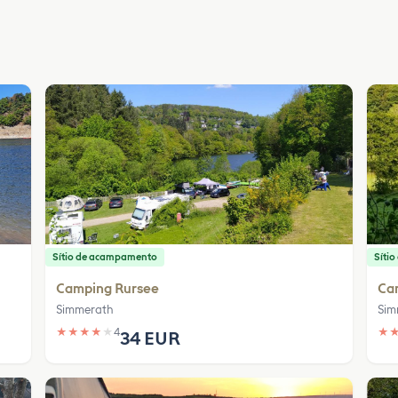
Sítio de acampamento
Síti
Camping Rursee
Ca
Simmerath
Sim
★
★
★
★
★
4
★
34 EUR