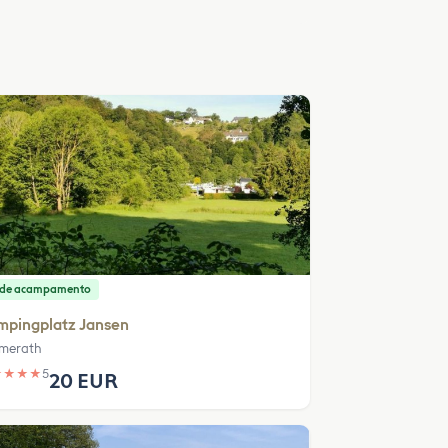
o de acampamento
mpingplatz Jansen
merath
★
★
★
★
5
20 EUR