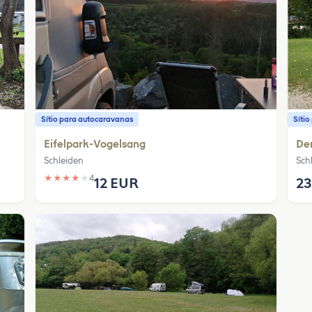
Sítio para autocaravanas
Síti
Eifelpark-Vogelsang
Den
Schleiden
Sch
★
★
★
★
★
4
12 EUR
23