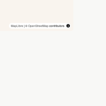
MapLibre
| ©
OpenStreetMap
contributors