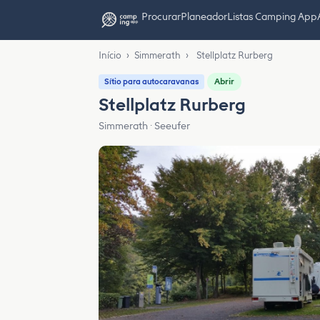
Procurar
Planeador
Listas Camping App
Início
›
Simmerath
›
Stellplatz Rurberg
Abrir
Sítio para autocaravanas
Stellplatz Rurberg
Simmerath · Seeufer