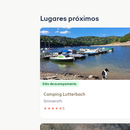
Lugares próximos
Sítio de acampamento
Camping Lutterbach
Simmerath
★
★
★
★
★
5