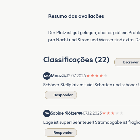
Resumo das avaliações
Der Platz ist gut gelegen, aber es gibt ein Pr
pro Nacht und Strom und Wasser sind extra. Der P
Classificações (22)
Escrever
Mooz
12.07.2026
★
★
★
★
★
MO
Schöner Stellplatz mit viel Schatten und schöner
Responder
Sabine Klötzer
07.12.2025
★
★
★
★
★
SA
Lage ist super! Sehr teuer! Stromabgabe ist frag
Responder