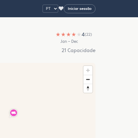
♥
Iniciar sessão
★
★
★
★
★
4
(22)
Jan – Dec
21 Capacidade