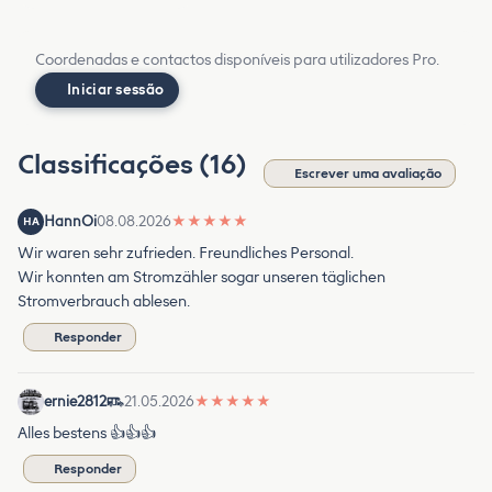
Coordenadas e contactos disponíveis para utilizadores Pro.
Iniciar sessão
Classificações (16)
Escrever uma avaliação
HannOi
08.08.2026
★
★
★
★
★
HA
Wir waren sehr zufrieden. Freundliches Personal.
Wir konnten am Stromzähler sogar unseren täglichen
Stromverbrauch ablesen.
Responder
ernie2812
21.05.2026
★
★
★
★
★
Alles bestens 👍👍👍
Responder