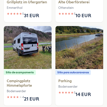
Grillplatz im Ufergarten
Alte Oberförsterei
Emmerthal
Ottenstein
★
★
★
★
★
5
★
★
★
★
★
5
31 EUR
10 EUR
Sítio de acampamento
Sítio para autocaravanas
Campingplatz
Parking
Himmelspforte
Bodenwerder
Bodenwerder
★
★
★
★
★
5
14 EUR
★
★
★
★
★
4
21 EUR