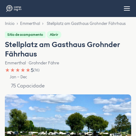
Início
›
Emmerthal
›
Stellplatz am Gasthaus Grohnder Fährhaus
Abrir
Sítio de acampamento
Stellplatz am Gasthaus Grohnder
Fährhaus
Emmerthal · Grohnder Fähre
★
★
★
★
★
5
(16)
Jan – Dec
75 Capacidade