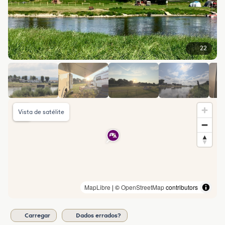
22
Vista de satélite
MapLibre
| ©
OpenStreetMap
contributors
Carregar
Dados errados?