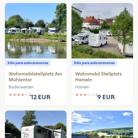
Sítio para autocaravanas
Sítio para autocaravanas
Wohnmobilstellplatz Am
Wohnmobil Stellplatz
Mühlentor
Hameln
Bodenwerder
Hameln
★
★
★
★
★
4
★
★
★
★
★
3
12 EUR
9 EUR