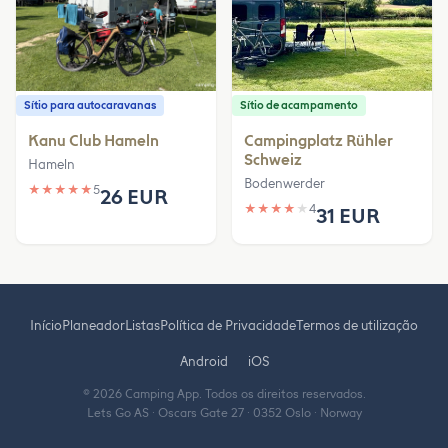
Sítio para autocaravanas
Sítio de acampamento
Kanu Club Hameln
Campingplatz Rühler
Schweiz
Hameln
Bodenwerder
★
★
★
★
★
5
26 EUR
★
★
★
★
★
4
31 EUR
Início
Planeador
Listas
Política de Privacidade
Termos de utilização
Android
iOS
© 2026 Camping App. Todos os direitos reservados.
Lets Go AS · Oscars Gate 27 · 0352 Oslo · Norway