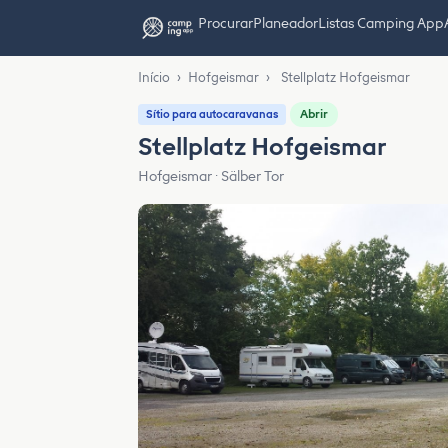
Procurar
Planeador
Listas Camping App
Início
›
Hofgeismar
›
Stellplatz Hofgeismar
Abrir
Sítio para autocaravanas
Stellplatz Hofgeismar
Hofgeismar · Sälber Tor