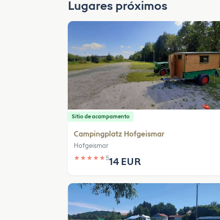
Lugares próximos
Sítio de acampamento
Campingplatz Hofgeismar
Hofgeismar
★
★
★
★
★
5
14 EUR