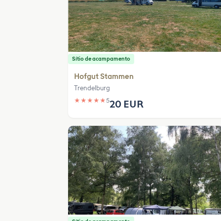
Sítio de acampamento
Hofgut Stammen
Trendelburg
★
★
★
★
★
5
20 EUR