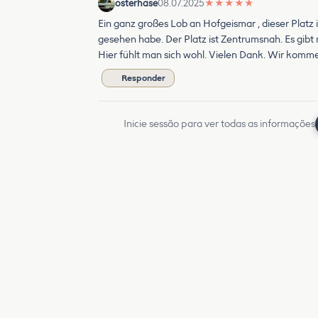
osterhase
08.07.2025
★
★
★
★
★
Ein ganz großes Lob an Hofgeismar , dieser Platz is
gesehen habe. Der Platz ist Zentrumsnah. Es gibt
Hier fühlt man sich wohl. Vielen Dank. Wir komm
Responder
Inicie sessão para ver todas as informações