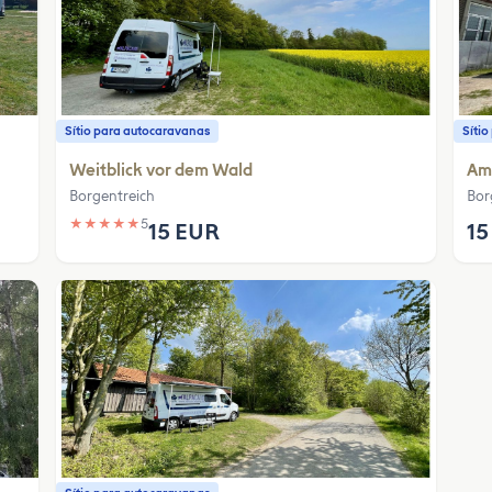
Sítio para autocaravanas
Síti
Weitblick vor dem Wald
Am
Borgentreich
Bor
★
★
★
★
★
5
15 EUR
15