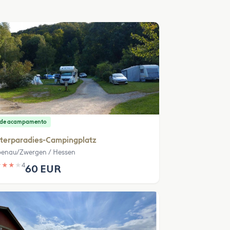
o de acampamento
iterparadies-Campingplatz
benau/Zwergen / Hessen
★
★
★
★
4
60 EUR