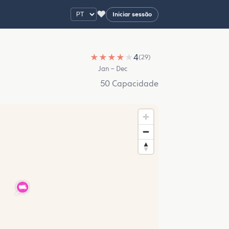
♥
Iniciar sessão
★
★
★
★
★
4
(29)
Jan – Dec
50 Capacidade