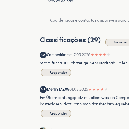
Serviço de pão
Coordenadas e contactos disponíveis para ut
Classificações (29)
Escrever
Camperlümmel
17.05.2026
★
★
★
★
★
CA
Strom für ca. 10 Fahrzeuge. Sehr stadtnah. Toller P
Responder
Merlin MZ
01.08.2025
★
★
★
★
★
ME
Ein Übernachtungsplatz mit allem was ein Camper 
kostenlosen Platz kann man darüber hinweg sehen.
Responder