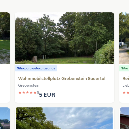
Sítio para autocaravanas
Síti
Wohnmobilstellplatz Grebenstein Sauertal
Re
Grebenstein
Lie
★
★
★
★
★
5
★
5 EUR