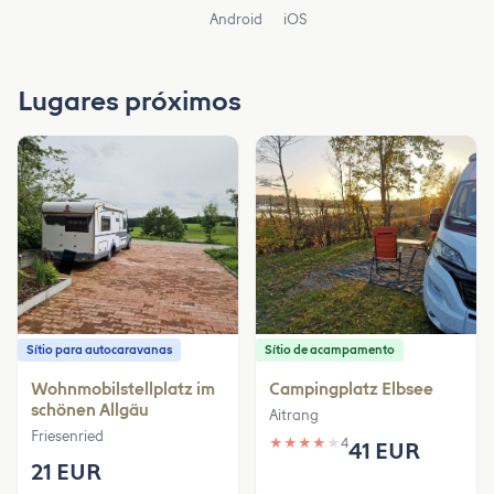
Android
iOS
Lugares próximos
Sítio para autocaravanas
Sítio de acampamento
Wohnmobilstellplatz im
Campingplatz Elbsee
schönen Allgäu
Aitrang
Friesenried
★
★
★
★
★
4
41 EUR
21 EUR