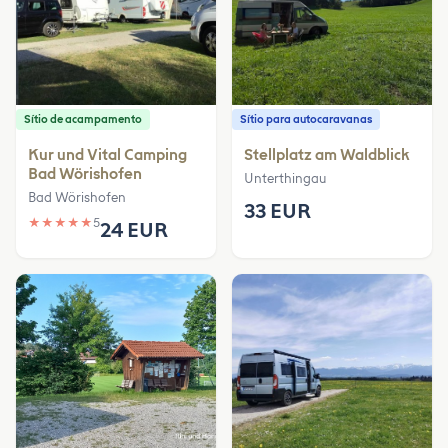
Sítio de acampamento
Sítio para autocaravanas
Kur und Vital Camping
Stellplatz am Waldblick
Bad Wörishofen
Unterthingau
Bad Wörishofen
33 EUR
★
★
★
★
★
5
24 EUR