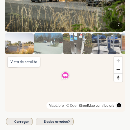
7
Vista de satélite
MapLibre
| ©
OpenStreetMap
contributors
Carregar
Dados errados?