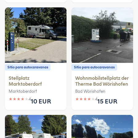
Sítio para autocaravanas
Sítio para autocaravanas
Stellplatz
Wohnmobilstellplatz der
Marktoberdorf
Therme Bad Wörishofen
Marktoberdorf
Bad Wörishofen
★
★
★
★
★
4
★
★
★
★
★
4
10 EUR
15 EUR