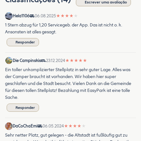
Escrever uma avaliação
Hela1106
06.08.2025
★
★
★
★
★
1 Stern abzug für 1,20 Servicegeb. der App. Das ist nicht o. k.
Ansonsten ist alles gesagt.
Responder
Die Campinskis
23.12.2024
★
★
★
★
★
Ein toller unkomplizierter Stellplatz in sehr guter Lage. Alles was
der Camper braucht ist vorhanden. Wir haben hier super
geschlafen und die Stadt besucht. Vielen Dank an die Gemeinde
für diesen tollen Stellplatz! Bezahlung mit EasyPark ist eine tolle
Sache.
Responder
DaCoChaEmi
06.05.2024
★
★
★
★
★
Sehr netter Platz, gut gelegen - die Altstadt ist fußläufig gut zu