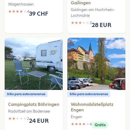
Gailingen
Wagenhausen
Gailingen am Hochrhein-
★
★
★
★
★
4
39 CHF
Lochmühle
★
★
★
★
★
3
28 EUR
Sítio para autocaravanas
Sítio para autocaravanas
Campingplatz Böhringen
Wohnmobilstellplatz
Engen
Radolfzell am Bodensee
Engen
★
★
★
★
★
2
24 EUR
★
★
★
★
★
4
Grátis