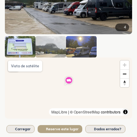
4
Vista de satélite
MapLibre
| ©
OpenStreetMap
contributors
Carregar
Reserve este lugar
Dados errados?