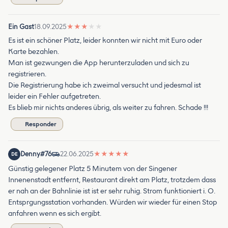
Ein Gast
18.09.2025
★
★
★
★
★
Es ist ein schöner Platz, leider konnten wir nicht mit Euro oder
Karte bezahlen.
Man ist gezwungen die App herunterzuladen und sich zu
registrieren.
Die Registrierung habe ich zweimal versucht und jedesmal ist
leider ein Fehler aufgetreten.
Es blieb mir nichts anderes übrig, als weiter zu fahren. Schade !!!
Responder
Denny#76
22.06.2025
★
★
★
★
★
DE
Günstig gelegener Platz 5 Minutem von der Singener
Innenenstadt entfernt, Restaurant direkt am Platz, trotzdem dass
er nah an der Bahnlinie ist ist er sehr ruhig. Strom funktioniert i. O.
Entsprgungsstation vorhanden. Würden wir wieder für einen Stop
anfahren wenn es sich ergibt.