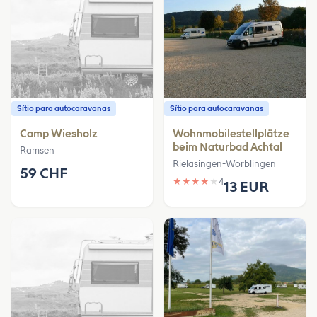
Sítio para autocaravanas
Sítio para autocaravanas
Camp Wiesholz
Wohnmobilestellplätze
beim Naturbad Achtal
Ramsen
Rielasingen-Worblingen
59 CHF
★
★
★
★
★
4
13 EUR