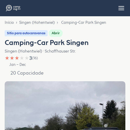
Início
›
Singen (Hohentwiel)
›
Camping-Car Park Singen
Abrir
Sítio para autocaravanas
Camping-Car Park Singen
Singen (Hohentwiel) · Schaffhauser Str.
★
★
★
★
★
3
(16)
Jan – Dec
20 Capacidade