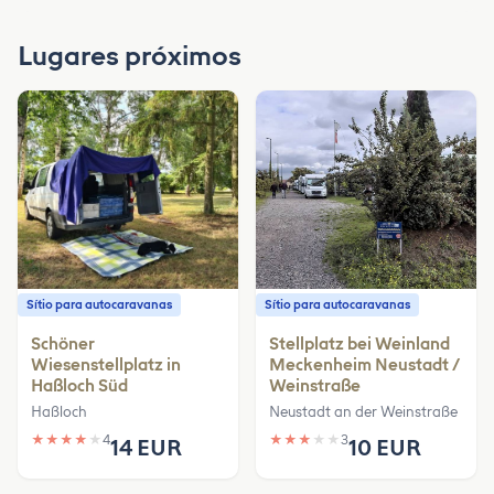
Lugares próximos
Sítio para autocaravanas
Sítio para autocaravanas
Schöner
Stellplatz bei Weinland
Wiesenstellplatz in
Meckenheim Neustadt /
Haßloch Süd
Weinstraße
Haßloch
Neustadt an der Weinstraße
★
★
★
★
★
4
★
★
★
★
★
3
14 EUR
10 EUR