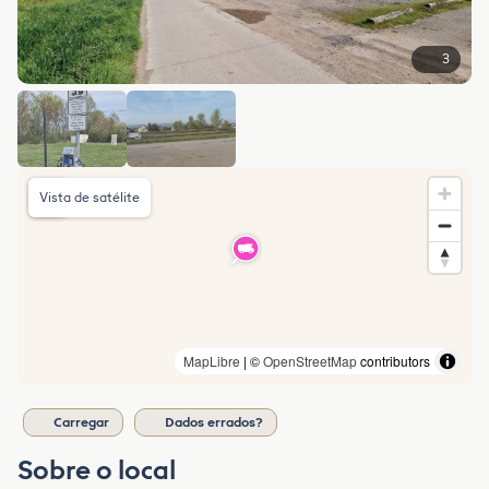
3
Vista de satélite
MapLibre
| ©
OpenStreetMap
contributors
Carregar
Dados errados?
Sobre o local