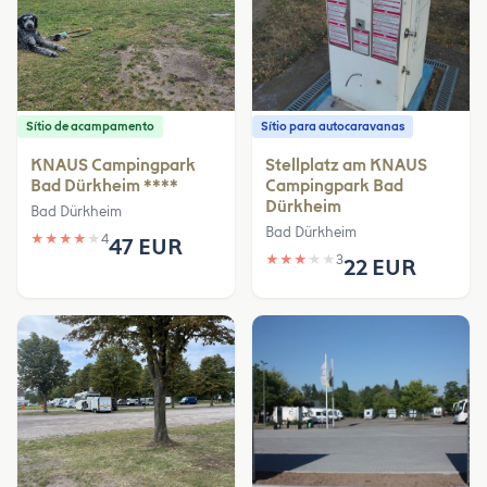
Sítio de acampamento
Sítio para autocaravanas
KNAUS Campingpark
Stellplatz am KNAUS
Bad Dürkheim ****
Campingpark Bad
Dürkheim
Bad Dürkheim
Bad Dürkheim
★
★
★
★
★
4
47 EUR
★
★
★
★
★
3
22 EUR