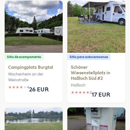
Sítio de acampamento
Sítio para autocaravanas
Campingplatz Burgtal
Schöner
Wiesenstellplatz in
Wachenheim an der
Haßloch Süd #2
Weinstraße
Haßloch
★
★
★
★
★
4
26 EUR
★
★
★
★
★
5
17 EUR