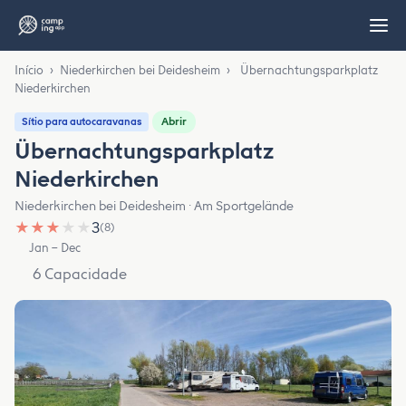
Início
›
Niederkirchen bei Deidesheim
›
Übernachtungsparkplatz
Niederkirchen
Abrir
Sítio para autocaravanas
Übernachtungsparkplatz
Niederkirchen
Niederkirchen bei Deidesheim · Am Sportgelände
★
★
★
★
★
3
(8)
Jan – Dec
6 Capacidade