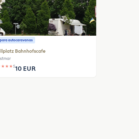
o para autocaravanas
llplatz Bahnhofscafe
stmar
★
★
★
★
5
10 EUR