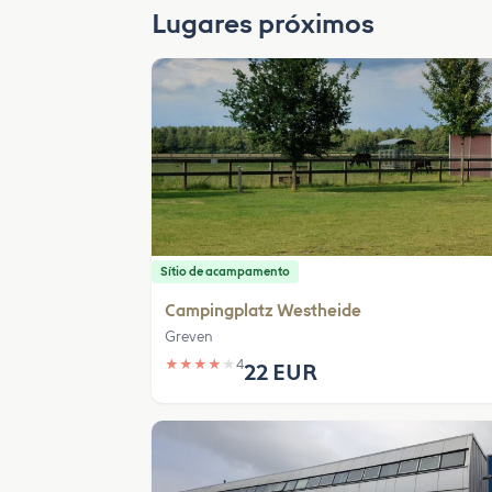
Lugares próximos
Sítio de acampamento
Campingplatz Westheide
Greven
★
★
★
★
★
4
22 EUR