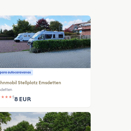
o para autocaravanas
nmobil Stellplatz Emsdetten
detten
★
★
★
★
5
8 EUR