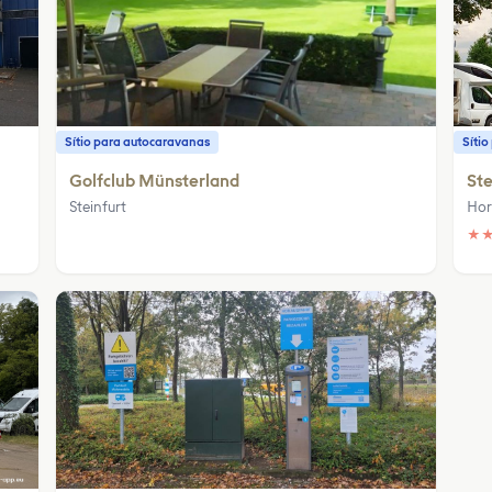
Sítio para autocaravanas
Síti
Golfclub Münsterland
Ste
Steinfurt
Hor
★