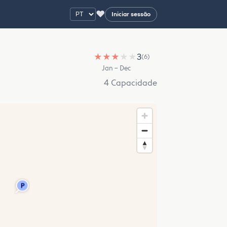
♥
Iniciar sessão
★
★
★
★
★
3
(6)
Jan – Dec
4 Capacidade