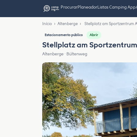
Procurar
Planeador
Listas Camping App
Início
›
Altenberge
›
Stellplatz am Sportzentrum 
Abrir
Estacionamento público
Stellplatz am Sportzentru
Altenberge · Bültenweg