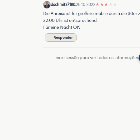
dschmitz71
28.10.2022
★
★
★
★
★
Die Anreise ist für größere mobile durch die 30er 
22:00 Uhr ist entsprechend.
Für eine Nacht OK
Responder
Inicie sessão para ver todas as informações