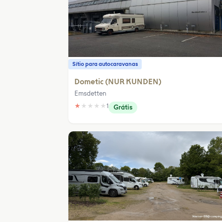
Sítio para autocaravanas
Dometic (NUR KUNDEN)
Emsdetten
★
★
★
★
★
1
Grátis