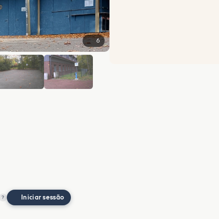
6
Iniciar sessão
?