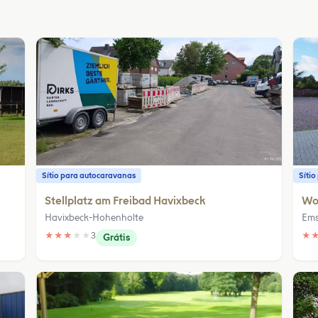
Sítio para autocaravanas
Síti
Stellplatz am Freibad Havixbeck
Woh
Havixbeck-Hohenholte
Ems
★
★
★
★
★
3
★
Grátis