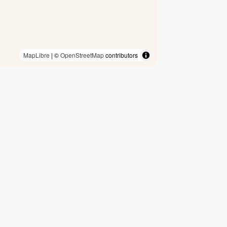
MapLibre
| ©
OpenStreetMap
contributors