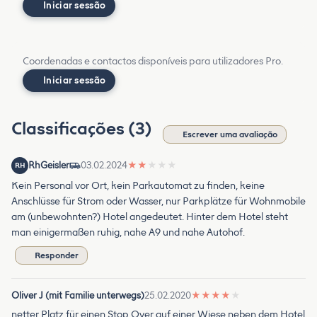
Iniciar sessão
Coordenadas e contactos disponíveis para utilizadores Pro.
Iniciar sessão
Classificações (3)
Escrever uma avaliação
RhGeisler
03.02.2024
★
★
★
★
★
RH
Kein Personal vor Ort, kein Parkautomat zu finden, keine
Anschlüsse für Strom oder Wasser, nur Parkplätze für Wohnmobile
am (unbewohnten?) Hotel angedeutet. Hinter dem Hotel steht
man einigermaßen ruhig, nahe A9 und nahe Autohof.
Responder
Oliver J (mit Familie unterwegs)
25.02.2020
★
★
★
★
★
netter Platz für einen Stop Over auf einer Wiese neben dem Hotel