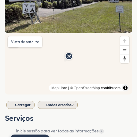
Vista de satélite
MapLibre
| ©
OpenStreetMap
contributors
Carregar
Dados errados?
Serviços
Inicie sessão para ver todas as informações
?