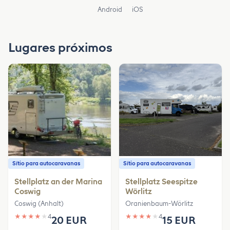
Android
iOS
Lugares próximos
Sítio para autocaravanas
Sítio para autocaravanas
Stellplatz an der Marina
Stellplatz Seespitze
Coswig
Wörlitz
Coswig (Anhalt)
Oranienbaum-Wörlitz
★
★
★
★
★
4
★
★
★
★
★
4
20 EUR
15 EUR