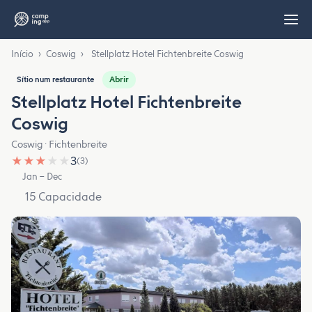
Início
›
Coswig
›
Stellplatz Hotel Fichtenbreite Coswig
Abrir
Sítio num restaurante
Stellplatz Hotel Fichtenbreite
Coswig
Coswig · Fichtenbreite
★
★
★
★
★
3
(3)
Jan – Dec
15 Capacidade