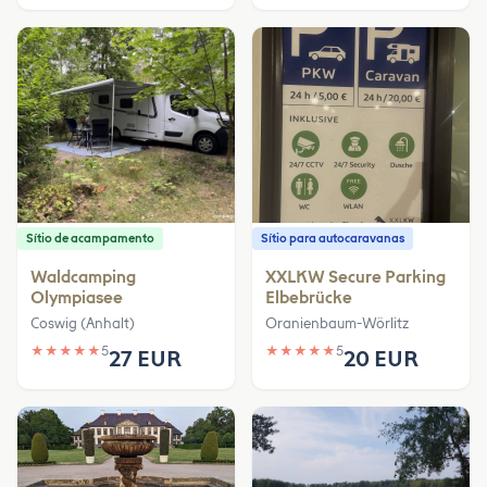
Sítio de acampamento
Sítio para autocaravanas
Waldcamping
XXLKW Secure Parking
Olympiasee
Elbebrücke
Coswig (Anhalt)
Oranienbaum-Wörlitz
★
★
★
★
★
5
★
★
★
★
★
5
27 EUR
20 EUR