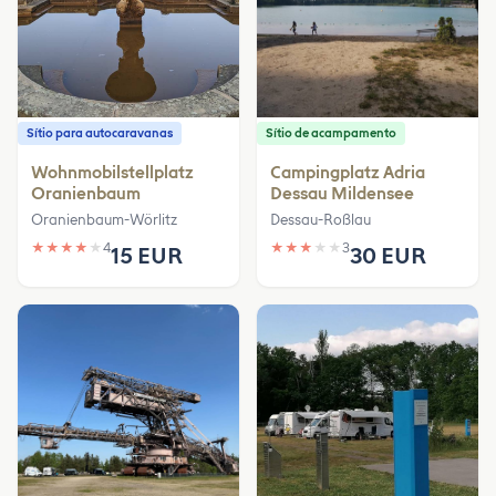
Sítio para autocaravanas
Sítio de acampamento
Wohnmobilstellplatz
Campingplatz Adria
Oranienbaum
Dessau Mildensee
Oranienbaum-Wörlitz
Dessau-Roßlau
★
★
★
★
★
4
★
★
★
★
★
3
15 EUR
30 EUR