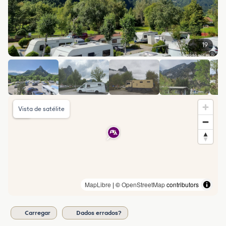
19
Vista de satélite
MapLibre
| ©
OpenStreetMap
contributors
Carregar
Dados errados?