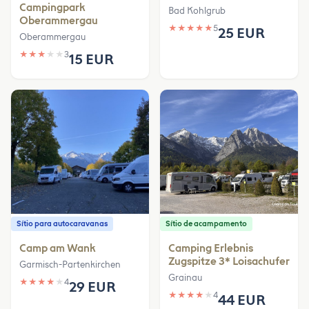
Campingpark
Bad Kohlgrub
Oberammergau
★
★
★
★
★
5
25 EUR
Oberammergau
★
★
★
★
★
3
15 EUR
Sítio para autocaravanas
Sítio de acampamento
Camp am Wank
Camping Erlebnis
Zugspitze 3* Loisachufer
Garmisch-Partenkirchen
Grainau
★
★
★
★
★
4
29 EUR
★
★
★
★
★
4
44 EUR