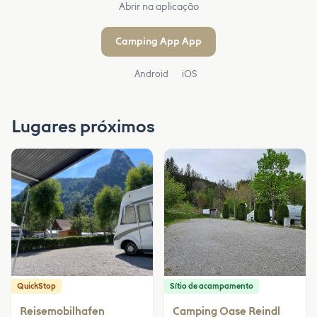
Abrir na aplicação
Camping App App
Android
iOS
Lugares próximos
QuickStop
Sítio de acampamento
Reisemobilhafen
Camping Oase Reindl