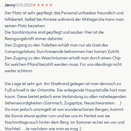
Jenny
13.10.2023
★
★
★
★
★
Der Platz ist sehr gepflegt, das Personal unfassbar freundlich und
hilfsbereit. Selbst bei Anreise während der Mittagsruhe kann man
seinen Platz beziehen.
Die Sanitärräume sind gepflegt und sauber. Hier ist die
Reinigungskraft immer dahinter.
Den Zugang zu den Toiletten erhält man nur als Gast des
Campingplatzes. Durchreisende bekommen hier keinen Zutritt.
Den Zugang zu den Waschröumen erhält man durch einen Chip
für welchen Pfand bezahlt werden muss. Für uns allerdings nicht
weiter schlimm.
Die Lage ist sehr gut. Am Stadtrand gelegen ist man dennoch zu
Fuß schnell in der Ortsmitte. Die anliegende Hauptstraße hört man
kaum. Diese bietet jedoch eine Verbindung zu allen naheliegenden
Sehenswürdigkeiten (Garmisch, Zugspitze, Neuschwanstein. . . )
Da man jedoch umzingelt ist von wunderschönen Bergen, kommt
die Sonne etwas später rum und bei uns im Herbst war sie
Nachmittags auch hinter dem Berg. Im Sommer sicher ein vor und
Nachteil. . . Je nachdem wie man es mag :)