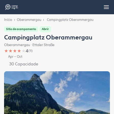
Início
›
Oberammergau
›
Campingplatz Oberammergau
Abrir
Sítio de acampamento
Campingplatz Oberammergau
Oberammergau · Ettaler Straße
★
★
★
★
★
4
(11)
Apr – Oct
30 Capacidade