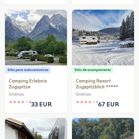
Sítio para autocaravanas
Sítio de acampamento
Camping Erlebnis
Camping Resort
Zugspitze
Zugspitzblick *****
Grainau
Grainau
★
★
★
★
★
4
★
★
★
★
★
4
33 EUR
67 EUR