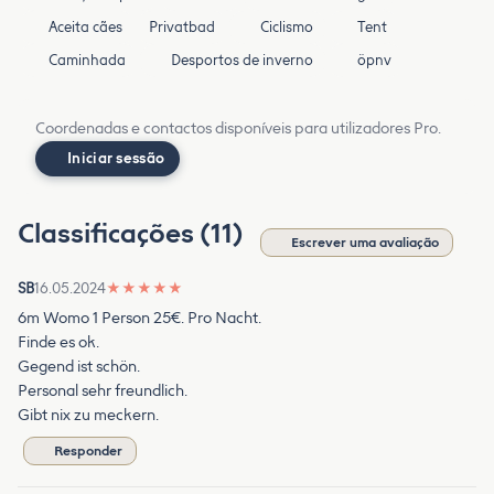
Aceita cães
Privatbad
Ciclismo
Tent
Caminhada
Desportos de inverno
öpnv
Coordenadas e contactos disponíveis para utilizadores Pro.
Iniciar sessão
Classificações (11)
Escrever uma avaliação
SB
16.05.2024
★
★
★
★
★
6m Womo 1 Person 25€. Pro Nacht.
Finde es ok.
Gegend ist schön.
Personal sehr freundlich.
Gibt nix zu meckern.
Responder