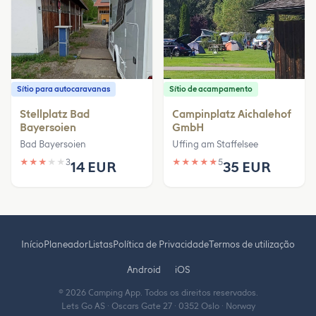
Sítio para autocaravanas
Sítio de acampamento
Stellplatz Bad
Campinplatz Aichalehof
Bayersoien
GmbH
Bad Bayersoien
Uffing am Staffelsee
★
★
★
★
★
3
★
★
★
★
★
5
14 EUR
35 EUR
Início
Planeador
Listas
Política de Privacidade
Termos de utilização
Android
iOS
© 2026 Camping App. Todos os direitos reservados.
Lets Go AS · Oscars Gate 27 · 0352 Oslo · Norway