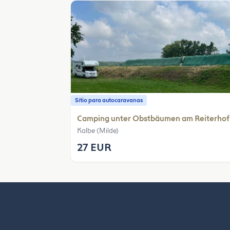
Sítio para autocaravanas
Camping unter Obstbäumen am Reiterhof
Kalbe (Milde)
27 EUR