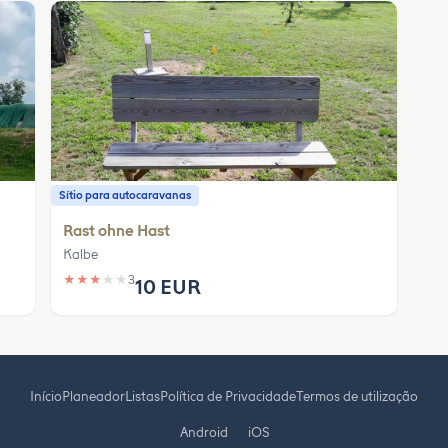
Sítio para autocaravanas
Rast ohne Hast
Kalbe
★
★
★
★
★
3
10 EUR
Início
Planeador
Listas
Política de Privacidade
Termos de utilização
Android
iOS