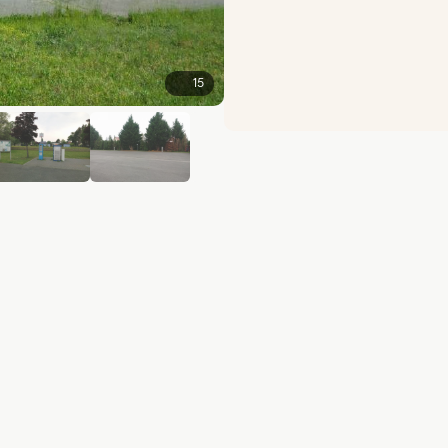
15
+9