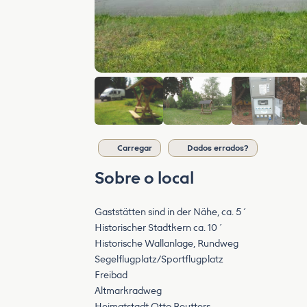
Carregar
Dados errados?
Sobre o local
Gaststätten sind in der Nähe, ca. 5´
Historischer Stadtkern ca. 10´
Historische Wallanlage, Rundweg
Segelflugplatz/Sportflugplatz
Freibad
Altmarkradweg
Heimatstadt Otto Reutters