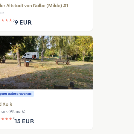
der Altstadt von Kalbe (Milde) #1
be
★
★
★
★
5
9 EUR
o para autocaravanas
d Kolk
mark (Altmark)
★
★
★
★
5
15 EUR