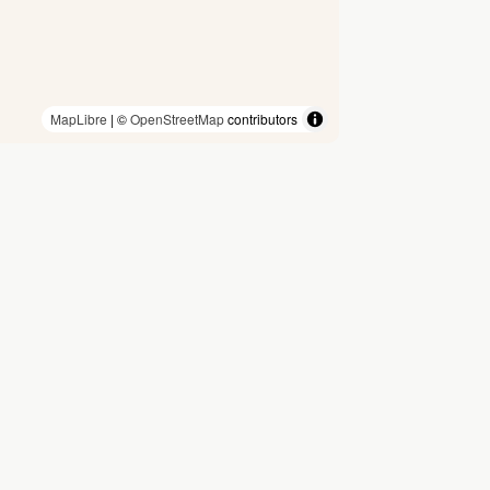
MapLibre
| ©
OpenStreetMap
contributors