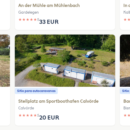
An der Mühle am Mühlenbach
In 
Gardelegen
Kal
★
★
★
★
★
5
★
33 EUR
Sítio para autocaravanas
Síti
Stellplatz am Sportboothafen Calvörde
Ba
Calvörde
Bis
★
★
★
★
★
5
★
20 EUR