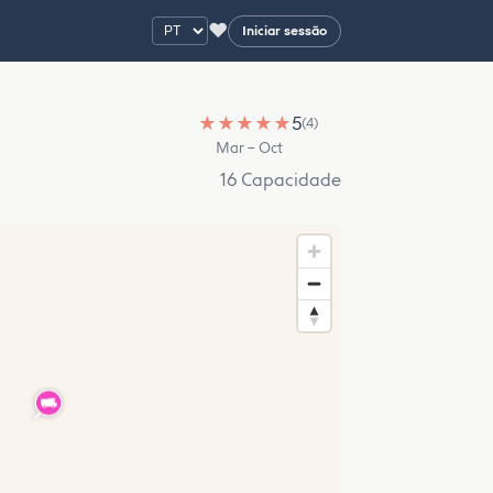
♥
Iniciar sessão
★
★
★
★
★
5
(4)
Mar – Oct
16 Capacidade