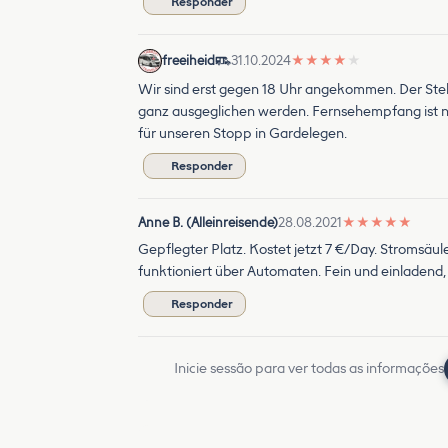
Responder
freeiheid
31.10.2024
★
★
★
★
★
Wir sind erst gegen 18 Uhr angekommen. Der Stellp
ganz ausgeglichen werden. Fernsehempfang ist ni
für unseren Stopp in Gardelegen.
Responder
Anne B. (Alleinreisende)
28.08.2021
★
★
★
★
★
Gepflegter Platz. Kostet jetzt 7 €/Day. Stromsäu
funktioniert über Automaten. Fein und einladend,
Responder
Inicie sessão para ver todas as informações