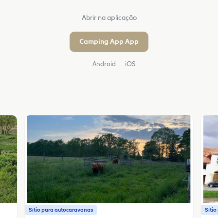
Abrir na aplicação
Camping App App
Android
iOS
Sítio para autocaravanas
Síti