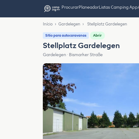
Procurar
Planeador
Listas Camping App
Início
›
Gardelegen
›
Stellplatz Gardelegen
Abrir
Sítio para autocaravanas
Stellplatz Gardelegen
Gardelegen · Bismarker Straße