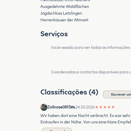
Ausgedehnte Waldflächen
Jagdschloss Letzlingen
Herrenhäuser der Altmark
Serviços
Inicie sessão para ver todas as informações
Coordenadas e contactos disponíveis para ut
Classificações (4)
Escrever um
Zollnase0815
24.03.2026
★
★
★
★
★
Wir haben dort eine Nacht verbracht. Es war sehr
Einkaufen in der Nähe. Von uns eine klare Empfe