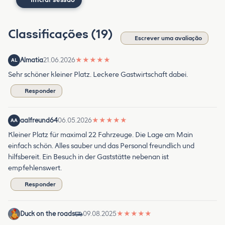
Classificações (19)
Escrever uma avaliação
Almatia
21.06.2026
★
★
★
★
★
AL
Sehr schöner kleiner Platz. Leckere Gastwirtschaft dabei.
Responder
aalfreund64
06.05.2026
★
★
★
★
★
AA
Kleiner Platz für maximal 22 Fahrzeuge. Die Lage am Main
einfach schön. Alles sauber und das Personal freundlich und
hilfsbereit. Ein Besuch in der Gaststätte nebenan ist
empfehlenswert.
Responder
Duck on the roads
09.08.2025
★
★
★
★
★