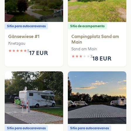
Sítio para autocaravanas
Sítio de acampamento
Gänsewiese #1
Campingplatz Sand am
Main
Knetzgau
Sand am Main
★
★
★
★
★
5
17 EUR
★
★
★
★
★
3
18 EUR
Sítio para autocaravanas
Sítio para autocaravanas