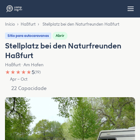
Início
›
Haßfurt
›
Stellplatz bei den Naturfreunden Haßfurt
Abrir
Sítio para autocaravanas
Stellplatz bei den Naturfreunden
Haßfurt
Haßfurt · Am Hafen
★
★
★
★
★
5
(19)
Apr – Oct
22 Capacidade