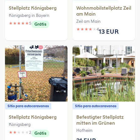
Stellplatz Königsberg
Wohnmobilstellplatz Zeil
am Main
Königsberg in Bayern
Zeil am Main
★
★
★
★
★
5
Grátis
★
★
★
★
★
4
13 EUR
Sítio para autocaravanas
Sítio para autocaravanas
Stellplatz Königsberg
Befestigter Stellplatz
mitten im Grünen
Königsberg
Hofheim
★
★
★
★
★
2
Grátis