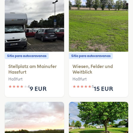
Sítio para autocaravanas
Sítio para autocaravanas
Stellplatz am Mainufer
Wiesen, Felder und
Hassfurt
Weitblick
Haßfurt
Haßfurt
★
★
★
★
★
4
★
★
★
★
★
5
9 EUR
15 EUR