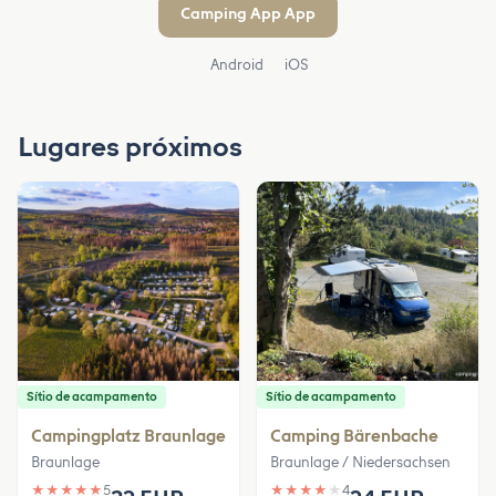
Camping App App
Android
iOS
Lugares próximos
Sítio de acampamento
Sítio de acampamento
Campingplatz Braunlage
Camping Bärenbache
Braunlage
Braunlage / Niedersachsen
★
★
★
★
★
5
★
★
★
★
★
4