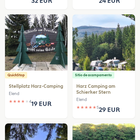
32 EUR
24 EUR
QuickStop
Sítio de acampamento
Stellplatz Harz-Camping
Harz Camping am
Schierker Stern
Elend
Elend
★
★
★
★
★
4
19 EUR
★
★
★
★
★
5
29 EUR