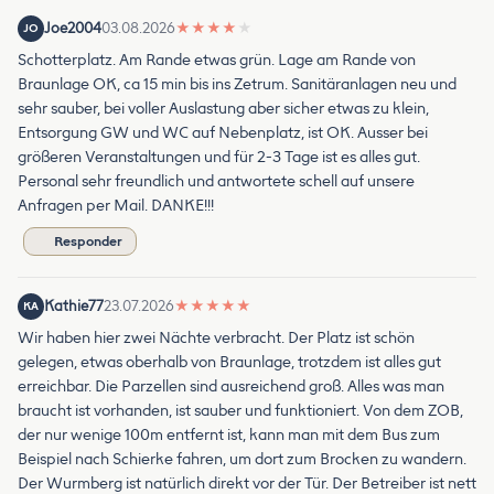
Joe2004
03.08.2026
★
★
★
★
★
JO
Schotterplatz. Am Rande etwas grün. Lage am Rande von
Braunlage OK, ca 15 min bis ins Zetrum. Sanitäranlagen neu und
sehr sauber, bei voller Auslastung aber sicher etwas zu klein,
Entsorgung GW und WC auf Nebenplatz, ist OK. Ausser bei
größeren Veranstaltungen und für 2-3 Tage ist es alles gut.
Personal sehr freundlich und antwortete schell auf unsere
Anfragen per Mail. DANKE!!!
Responder
Kathie77
23.07.2026
★
★
★
★
★
KA
Wir haben hier zwei Nächte verbracht. Der Platz ist schön
gelegen, etwas oberhalb von Braunlage, trotzdem ist alles gut
erreichbar. Die Parzellen sind ausreichend groß. Alles was man
braucht ist vorhanden, ist sauber und funktioniert. Von dem ZOB,
der nur wenige 100m entfernt ist, kann man mit dem Bus zum
Beispiel nach Schierke fahren, um dort zum Brocken zu wandern.
Der Wurmberg ist natürlich direkt vor der Tür. Der Betreiber ist nett