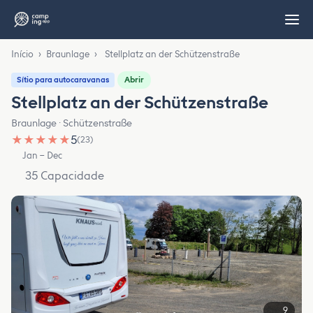
Início
›
Braunlage
›
Stellplatz an der Schützenstraße
Abrir
Sítio para autocaravanas
Stellplatz an der Schützenstraße
Braunlage · Schützenstraße
★
★
★
★
★
5
(23)
Jan – Dec
35 Capacidade
9