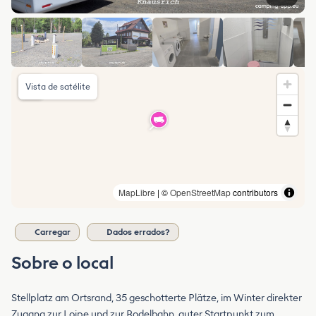
Vista de satélite
MapLibre
| ©
OpenStreetMap
contributors
Carregar
Dados errados?
Sobre o local
Stellplatz am Ortsrand, 35 geschotterte Plätze, im Winter direkter
Zugang zur Loipe und zur Rodelbahn, guter Startpunkt zum