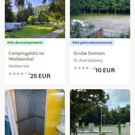
Sítio de acampamento
Sítio para autocaravanas
Campingplatz im
Grube Samson
Waldwinkel
St. Andreasberg
Walkenried
★
★
★
★
★
4
10 EUR
★
★
★
★
★
4
25 EUR