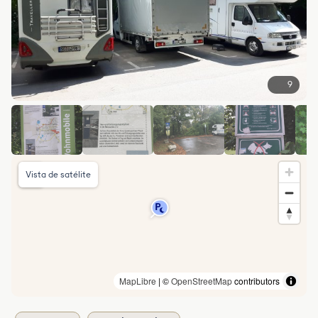
9
Vista de satélite
MapLibre
| ©
OpenStreetMap
contributors