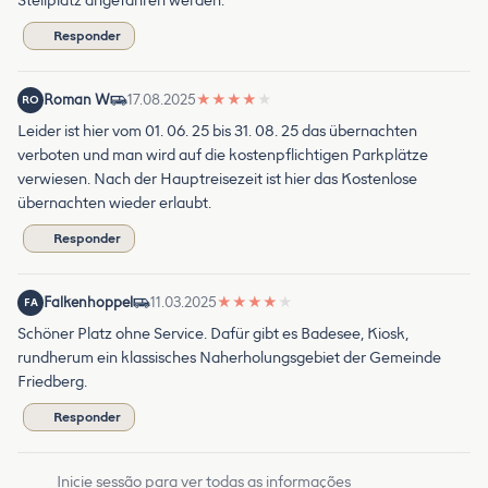
Stellplatz angefahren werden.
Responder
Roman W
17.08.2025
★
★
★
★
★
RO
Leider ist hier vom 01. 06. 25 bis 31. 08. 25 das übernachten
verboten und man wird auf die kostenpflichtigen Parkplätze
verwiesen. Nach der Hauptreisezeit ist hier das Kostenlose
übernachten wieder erlaubt.
Responder
Falkenhoppel
11.03.2025
★
★
★
★
★
FA
Schöner Platz ohne Service. Dafür gibt es Badesee, Kiosk,
rundherum ein klassisches Naherholungsgebiet der Gemeinde
Friedberg.
Responder
Inicie sessão para ver todas as informações