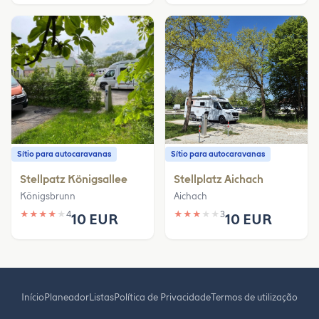
Sítio para autocaravanas
Sítio para autocaravanas
Stellpatz Königsallee
Stellplatz Aichach
Königsbrunn
Aichach
★
★
★
★
★
4
★
★
★
★
★
3
10 EUR
10 EUR
Início
Planeador
Listas
Política de Privacidade
Termos de utilização