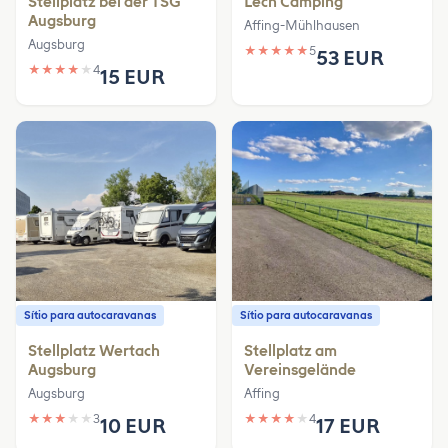
Stellplatz bei der TSG
Lech Camping
Augsburg
Affing-Mühlhausen
Augsburg
★
★
★
★
★
5
53 EUR
★
★
★
★
★
4
15 EUR
Sítio para autocaravanas
Sítio para autocaravanas
Stellplatz Wertach
Stellplatz am
Augsburg
Vereinsgelände
Augsburg
Affing
★
★
★
★
★
3
★
★
★
★
★
4
10 EUR
17 EUR