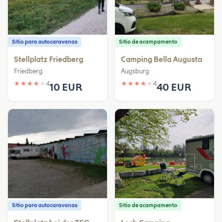
Sítio para autocaravanas
Sítio de acampamento
Stellplatz Friedberg
Camping Bella Augusta
Friedberg
Augsburg
★
★
★
★
★
4
★
★
★
★
★
4
10 EUR
40 EUR
Sítio para autocaravanas
Sítio de acampamento