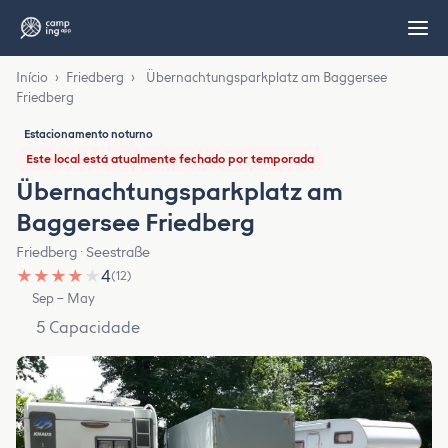
Início
›
Friedberg
›
Übernachtungsparkplatz am Baggersee
Friedberg
Estacionamento noturno
Este local está atualmente fechado por temporada
Übernachtungsparkplatz am
Baggersee Friedberg
Friedberg · Seestraße
★
★
★
★
★
4
(12)
Sep – May
5 Capacidade