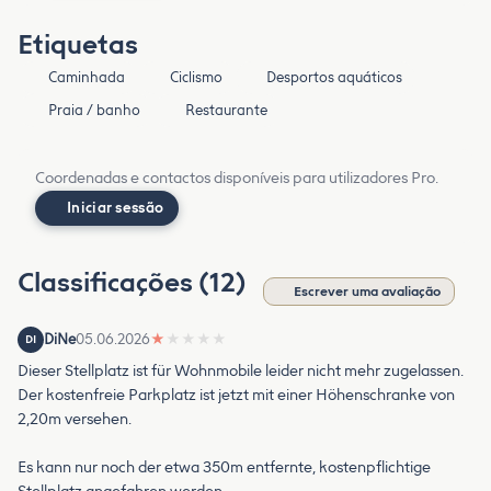
Etiquetas
Caminhada
Ciclismo
Desportos aquáticos
Praia / banho
Restaurante
Coordenadas e contactos disponíveis para utilizadores Pro.
Iniciar sessão
Classificações (12)
Escrever uma avaliação
DiNe
05.06.2026
★
★
★
★
★
DI
Dieser Stellplatz ist für Wohnmobile leider nicht mehr zugelassen.
Der kostenfreie Parkplatz ist jetzt mit einer Höhenschranke von
2,20m versehen.
Es kann nur noch der etwa 350m entfernte, kostenpflichtige