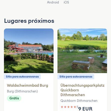
Android
iOS
Lugares próximos
Sítio para autocaravanas
Sítio para autocaravanas
Waldschwimmbad Burg
Übernachtungsparkplatz
Quickborn
Burg (Dithmarschen)
Dithmarschen
Grátis
Quickborn Dithmarschen
★
★
★
★
★
5
9 EUR