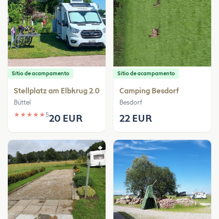
Sítio de acampamento
Sítio de acampamento
Stellplatz am Elbkrug 2.0
Camping Besdorf
Büttel
Besdorf
★
★
★
★
★
5
20 EUR
22 EUR