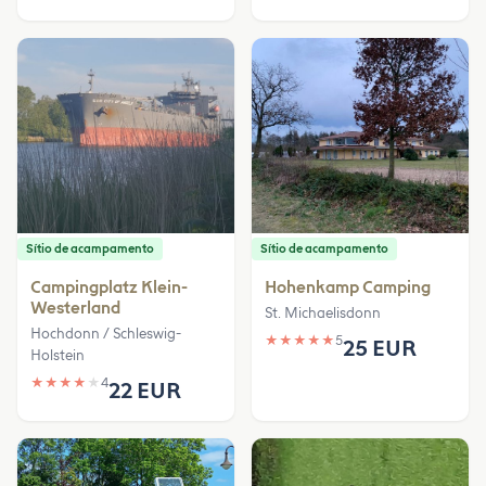
Sítio de acampamento
Sítio de acampamento
Campingplatz Klein-
Hohenkamp Camping
Westerland
St. Michaelisdonn
Hochdonn / Schleswig-
★
★
★
★
★
5
25 EUR
Holstein
★
★
★
★
★
4
22 EUR