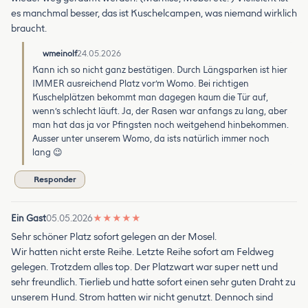
es manchmal besser, das ist Kuschelcampen, was niemand wirklich
braucht.
wmeinolf
24.05.2026
Kann ich so nicht ganz bestätigen. Durch Längsparken ist hier
IMMER ausreichend Platz vor’m Womo. Bei richtigen
Kuschelplätzen bekommt man dagegen kaum die Tür auf,
wenn’s schlecht läuft. Ja, der Rasen war anfangs zu lang, aber
man hat das ja vor Pfingsten noch weitgehend hinbekommen.
Ausser unter unserem Womo, da ists natürlich immer noch
lang 😉
Responder
Ein Gast
05.05.2026
★
★
★
★
★
Sehr schöner Platz sofort gelegen an der Mosel.
Wir hatten nicht erste Reihe. Letzte Reihe sofort am Feldweg
gelegen. Trotzdem alles top. Der Platzwart war super nett und
sehr freundlich. Tierlieb und hatte sofort einen sehr guten Draht zu
unserem Hund. Strom hatten wir nicht genutzt. Dennoch sind