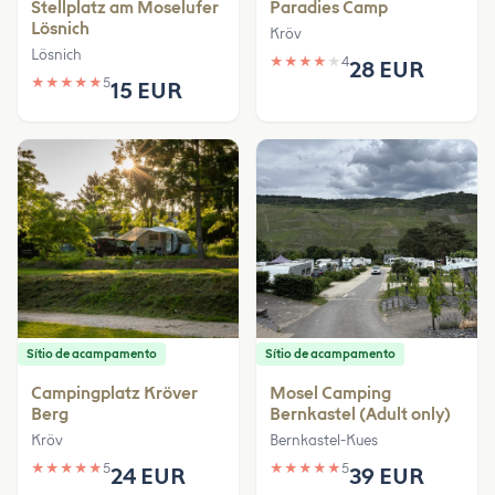
Stellplatz am Moselufer
Paradies Camp
Lösnich
Kröv
Lösnich
★
★
★
★
★
4
28 EUR
★
★
★
★
★
5
15 EUR
Sítio de acampamento
Sítio de acampamento
Campingplatz Kröver
Mosel Camping
Berg
Bernkastel (Adult only)
Kröv
Bernkastel-Kues
★
★
★
★
★
5
★
★
★
★
★
5
24 EUR
39 EUR