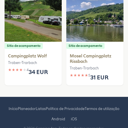
Sítio de acampamento
Sítio de acampamento
Campingplatz Wolf
Mosel Campingplatz
Rissbach
Traben-Trarbach
Traben-Trarbach
★
★
★
★
★
4
34 EUR
★
★
★
★
★
5
31 EUR
Início
Planeador
Listas
Política de Privacidade
Termos de utilização
Android
iOS