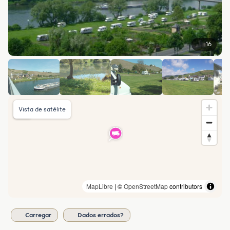
16
Vista de satélite
MapLibre
| ©
OpenStreetMap
contributors
Carregar
Dados errados?