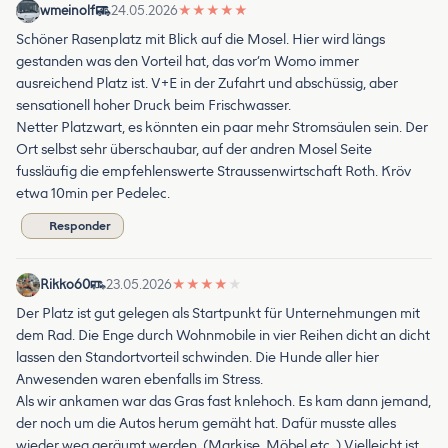
wmeinolf
24.05.2026
★
★
★
★
★
Schöner Rasenplatz mit Blick auf die Mosel. Hier wird längs
gestanden was den Vorteil hat, das vor’m Womo immer
ausreichend Platz ist. V+E in der Zufahrt und abschüssig, aber
sensationell hoher Druck beim Frischwasser.
Netter Platzwart, es könnten ein paar mehr Stromsäulen sein. Der
Ort selbst sehr überschaubar, auf der andren Mosel Seite
fussläufig die empfehlenswerte Straussenwirtschaft Roth. Kröv
etwa 10min per Pedelec.
Responder
Rikko60
23.05.2026
★
★
★
★
★
Der Platz ist gut gelegen als Startpunkt für Unternehmungen mit
dem Rad. Die Enge durch Wohnmobile in vier Reihen dicht an dicht
lassen den Standortvorteil schwinden. Die Hunde aller hier
Anwesenden waren ebenfalls im Stress.
Als wir ankamen war das Gras fast knlehoch. Es kam dann jemand,
der noch um die Autos herum gemäht hat. Dafür musste alles
wieder weg geräumt werden. (Markise, Möbel etc. ) Vielleicht ist