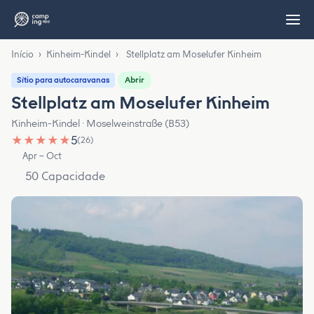
Início
›
Kinheim-Kindel
›
Stellplatz am Moselufer Kinheim
Abrir
Sítio para autocaravanas
Stellplatz am Moselufer Kinheim
Kinheim-Kindel · Moselweinstraße (B53)
★
★
★
★
★
5
(26)
Apr – Oct
50 Capacidade