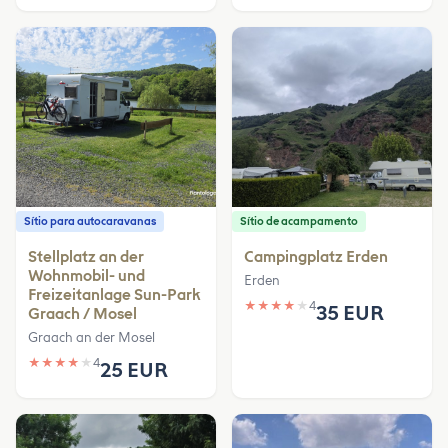
Sítio para autocaravanas
Sítio de acampamento
Stellplatz an der
Campingplatz Erden
Wohnmobil- und
Erden
Freizeitanlage Sun-Park
★
★
★
★
★
4
35 EUR
Graach / Mosel
Graach an der Mosel
★
★
★
★
★
4
25 EUR