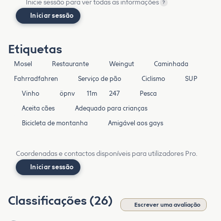
Inicie sessão para ver todas as informações
?
Iniciar sessão
Etiquetas
Mosel
Restaurante
Weingut
Caminhada
Fahrradfahren
Serviço de pão
Ciclismo
SUP
Vinho
öpnv
11m
247
Pesca
Aceita cães
Adequado para crianças
Bicicleta de montanha
Amigável aos gays
Coordenadas e contactos disponíveis para utilizadores Pro.
Iniciar sessão
Classificações (26)
Escrever uma avaliação