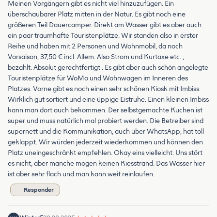
Meinen Vorgängern gibt es nicht viel hinzuzufügen. Ein
überschaubarer Platz mitten in der Natur. Es gibt noch eine
größeren Teil Dauercamper. Direkt am Wasser gibt es aber auch
ein paar traumhafte Touristenplätze. Wir standen also in erster
Reihe und haben mit 2 Personen und Wohnmobil, da noch
Vorsaison, 37,50 € incl. Allem. Also Strom und Kurtaxe etc. ,
bezahlt. Absolut gerechtfertigt . Es gibt aber auch schön angelegte
Touristenplätze für WoMo und Wohnwagen im Inneren des
Platzes. Vorne gibt es noch einen sehr schönen Kiosk mit Imbiss.
Wirklich gut sortiert und eine üppige Eistruhe. Einen kleinen Imbiss
kann man dort auch bekommen. Der selbstgemachte Kuchen ist
super und muss natürlich mal probiert werden. Die Betreiber sind
supernett und die Kommunikation, auch über WhatsApp, hat toll
geklappt. Wir würden jederzeit wiederkommen und können den
Platz uneingeschränkt empfehlen. Okay eins vielleicht. Uns stört
es nicht, aber manche mögen keinen Kiesstrand. Das Wasser hier
ist aber sehr flach und man kann weit reinlaufen.
Responder