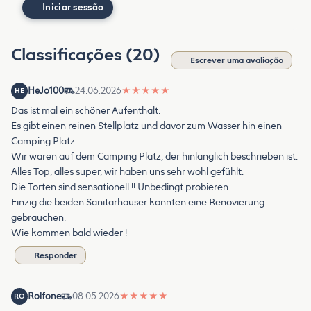
Iniciar sessão
Classificações (20)
Escrever uma avaliação
HeJo100
24.06.2026
★
★
★
★
★
HE
Das ist mal ein schöner Aufenthalt.
Es gibt einen reinen Stellplatz und davor zum Wasser hin einen
Camping Platz.
Wir waren auf dem Camping Platz, der hinlänglich beschrieben ist.
Alles Top, alles super, wir haben uns sehr wohl gefühlt.
Die Torten sind sensationell !! Unbedingt probieren.
Einzig die beiden Sanitärhäuser könnten eine Renovierung
gebrauchen.
Wie kommen bald wieder !
Responder
Rolfone
08.05.2026
★
★
★
★
★
RO