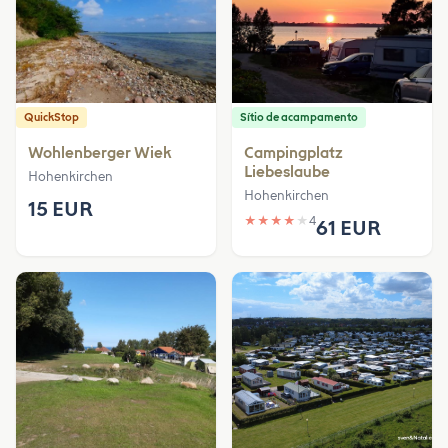
QuickStop
Sítio de acampamento
Wohlenberger Wiek
Campingplatz
Liebeslaube
Hohenkirchen
Hohenkirchen
15 EUR
★
★
★
★
★
4
61 EUR