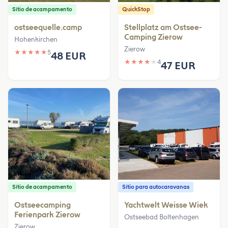
Sítio de acampamento
QuickStop
ostseequelle.camp
Stellplatz am Ostsee-
Camping Zierow
Hohenkirchen
Zierow
★
★
★
★
★
5
48 EUR
★
★
★
★
★
4
47 EUR
Sítio de acampamento
Sítio para autocaravanas
Ostseecamping
Yachtwelt Weisse Wiek
Ferienpark Zierow
Ostseebad Boltenhagen
Zierow