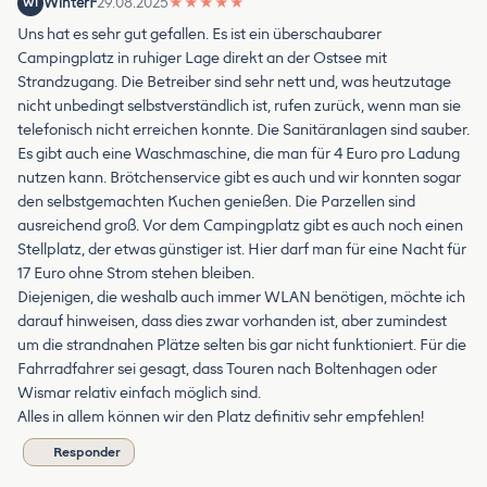
WinterF
29.08.2025
★
★
★
★
★
WI
Uns hat es sehr gut gefallen. Es ist ein überschaubarer
Campingplatz in ruhiger Lage direkt an der Ostsee mit
Strandzugang. Die Betreiber sind sehr nett und, was heutzutage
nicht unbedingt selbstverständlich ist, rufen zurück, wenn man sie
telefonisch nicht erreichen konnte. Die Sanitäranlagen sind sauber.
Es gibt auch eine Waschmaschine, die man für 4 Euro pro Ladung
nutzen kann. Brötchenservice gibt es auch und wir konnten sogar
den selbstgemachten Kuchen genießen. Die Parzellen sind
ausreichend groß. Vor dem Campingplatz gibt es auch noch einen
Stellplatz, der etwas günstiger ist. Hier darf man für eine Nacht für
17 Euro ohne Strom stehen bleiben.
Diejenigen, die weshalb auch immer WLAN benötigen, möchte ich
darauf hinweisen, dass dies zwar vorhanden ist, aber zumindest
um die strandnahen Plätze selten bis gar nicht funktioniert. Für die
Fahrradfahrer sei gesagt, dass Touren nach Boltenhagen oder
Wismar relativ einfach möglich sind.
Alles in allem können wir den Platz definitiv sehr empfehlen!
Responder