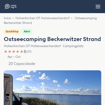
Início
›
Hohenkirchen OT Hohenwieschendorf
›
Ostseecamping
Beckerwitzer Strand
Abrir
QuickStop
Ostseecamping Beckerwitzer Strand
Hohenkirchen OT Hohenwieschendorf · Campingplatz
★
★
★
★
★
5
(20)
Apr – Oct
20 Capacidade