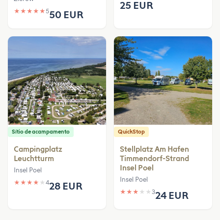
25 EUR
★
★
★
★
★
5
50 EUR
Sítio de acampamento
QuickStop
Campingplatz
Stellplatz Am Hafen
Leuchtturm
Timmendorf-Strand
Insel Poel
Insel Poel
Insel Poel
★
★
★
★
★
4
28 EUR
★
★
★
★
★
3
24 EUR