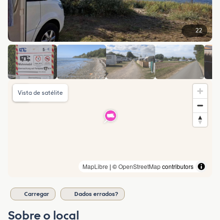
22
Vista de satélite
MapLibre
| ©
OpenStreetMap
contributors
Carregar
Dados errados?
Sobre o local