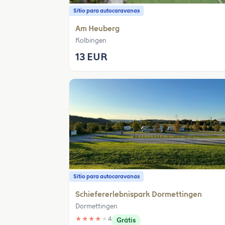
Sítio para autocaravanas
Am Heuberg
Kolbingen
13 EUR
Sítio para autocaravanas
Schiefererlebnispark Dormettingen
Dormettingen
★
★
★
★
★
4
Grátis