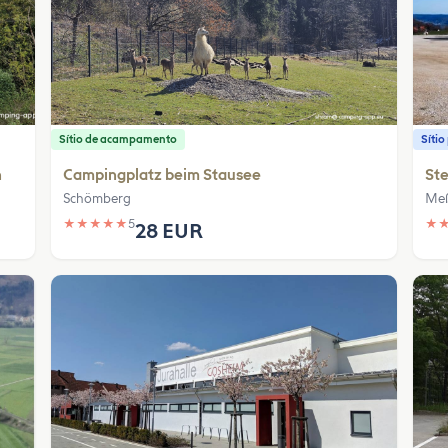
Sítio de acampamento
Síti
h
Campingplatz beim Stausee
Ste
Schömberg
Meß
★
★
★
★
★
5
★
28 EUR