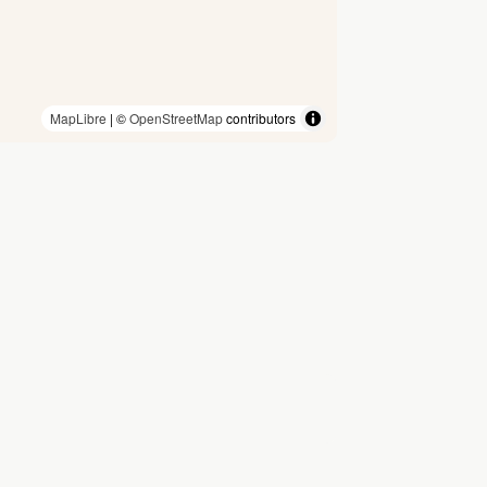
MapLibre
| ©
OpenStreetMap
contributors