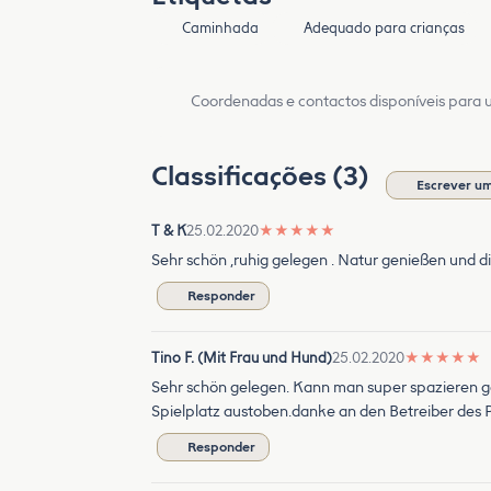
Caminhada
Adequado para crianças
Coordenadas e contactos disponíveis para ut
Classificações (3)
Escrever um
T & K
25.02.2020
★
★
★
★
★
Sehr schön ,ruhig gelegen . Natur genießen und di
Responder
Tino F. (Mit Frau und Hund)
25.02.2020
★
★
★
★
★
Sehr schön gelegen. Kann man super spazieren ge
Spielplatz austoben.danke an den Betreiber des P
Responder