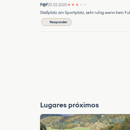
P@F
25.02.2020
★
★
★
★
★
Stellplatz am Sportplatz, sehr ruhig wenn kein F
Responder
Lugares próximos