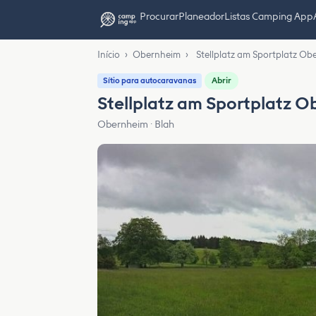
Procurar
Planeador
Listas Camping App
Início
›
Obernheim
›
Stellplatz am Sportplatz Ob
Abrir
Sítio para autocaravanas
Stellplatz am Sportplatz 
Obernheim · Blah