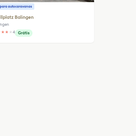
o para autocaravanas
llplatz Balingen
ingen
★
★
★
★
4
Grátis