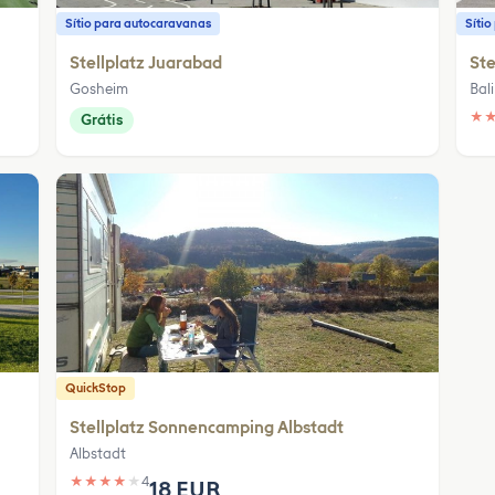
Sítio para autocaravanas
Síti
Stellplatz Juarabad
Ste
Gosheim
Bal
★
Grátis
QuickStop
Stellplatz Sonnencamping Albstadt
Albstadt
★
★
★
★
★
4
18 EUR