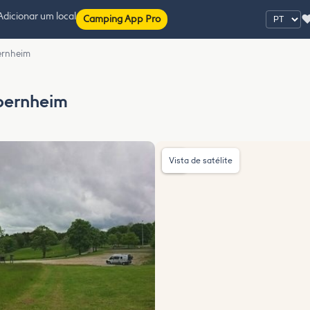
Adicionar um local
Camping App Pro
ernheim
Obernheim
Vista de satélite