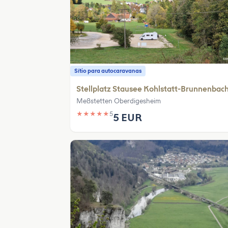
Sítio para autocaravanas
Stellplatz Stausee Kohlstatt-Brunnenbac
Meßstetten Oberdigesheim
★
★
★
★
★
5
5 EUR