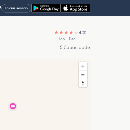
♥
Iniciar sessão
★
★
★
★
★
4
(3)
Jan – Dec
5 Capacidade