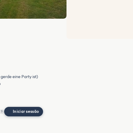
gerde eine Party ist)
n
Iniciar sessão
?