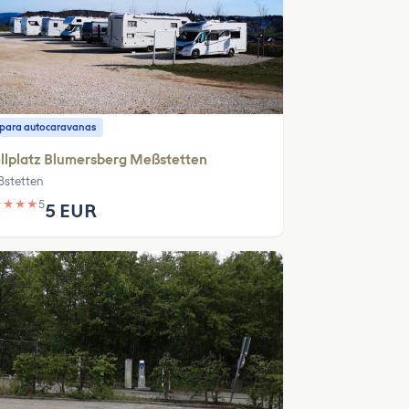
o para autocaravanas
llplatz Blumersberg Meßstetten
stetten
★
★
★
★
5
5 EUR