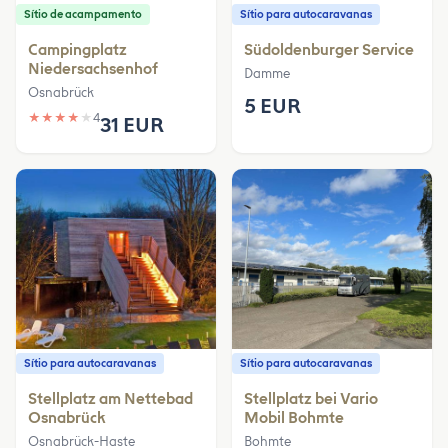
Sítio de acampamento
Sítio para autocaravanas
Campingplatz
Südoldenburger Service
Niedersachsenhof
Damme
Osnabrück
5 EUR
★
★
★
★
★
4
31 EUR
Sítio para autocaravanas
Sítio para autocaravanas
Stellplatz am Nettebad
Stellplatz bei Vario
Osnabrück
Mobil Bohmte
Osnabrück-Haste
Bohmte