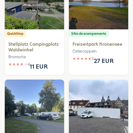
QuickStop
Sítio de acampamento
Stellplatz Campingplatz
Freizeitpark Kronensee
Waldwinkel
Ostercappeln
Bramsche
★
★
★
★
★
5
27 EUR
★
★
★
★
★
4
11 EUR