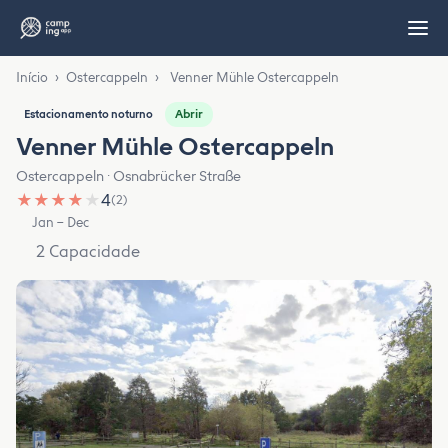
Início
›
Ostercappeln
›
Venner Mühle Ostercappeln
Abrir
Estacionamento noturno
Venner Mühle Ostercappeln
Ostercappeln · Osnabrücker Straße
★
★
★
★
★
4
(2)
Jan – Dec
2 Capacidade