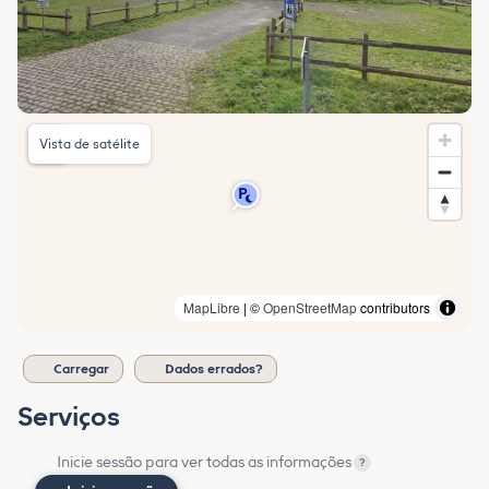
Vista de satélite
MapLibre
| ©
OpenStreetMap
contributors
Carregar
Dados errados?
Serviços
Inicie sessão para ver todas as informações
?