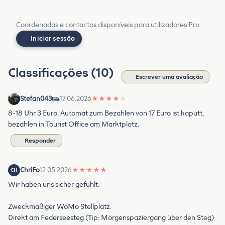
Coordenadas e contactos disponíveis para utilizadores Pro.
Iniciar sessão
Classificações (10)
Escrever uma avaliação
Stefan043
17.06.2026
★
★
★
★
★
8-18 Uhr 3 Euro. Automat zum Bezahlen von 17 Euro ist kaputt,
bezahlen in Tourist Office am Marktplatz.
Responder
ChriFo
12.05.2026
★
★
★
★
★
CH
Wir haben uns sicher gefühlt.
Zweckmäßiger WoMo Stellplatz.
Direkt am Federseesteg (Tip: Morgenspaziergang über den Steg)