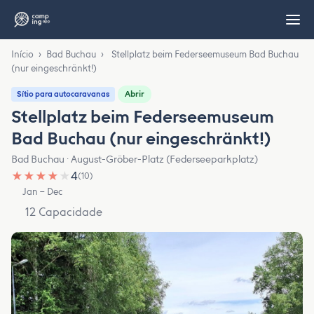
Início
›
Bad Buchau
›
Stellplatz beim Federseemuseum Bad Buchau
(nur eingeschränkt!)
Abrir
Sítio para autocaravanas
Stellplatz beim Federseemuseum
Bad Buchau (nur eingeschränkt!)
Bad Buchau · August-Gröber-Platz (Federseeparkplatz)
★
★
★
★
★
4
(10)
Jan – Dec
12 Capacidade