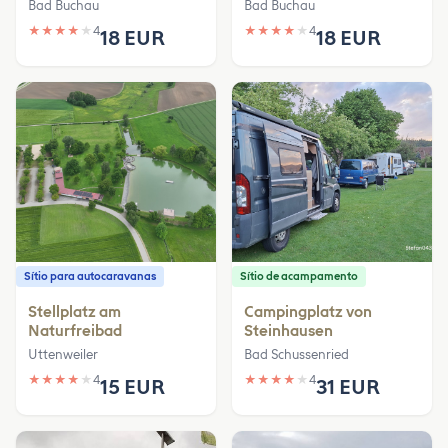
Bad Buchau
Bad Buchau
★
★
★
★
★
4
★
★
★
★
★
4
18 EUR
18 EUR
Sítio para autocaravanas
Sítio de acampamento
Stellplatz am
Campingplatz von
Naturfreibad
Steinhausen
Uttenweiler
Bad Schussenried
★
★
★
★
★
4
★
★
★
★
★
4
15 EUR
31 EUR