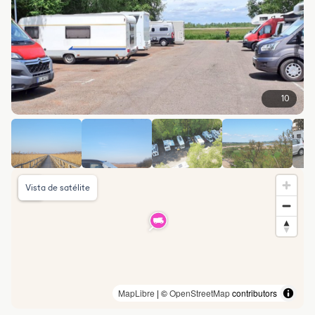
10
Vista de satélite
MapLibre
| ©
OpenStreetMap
contributors