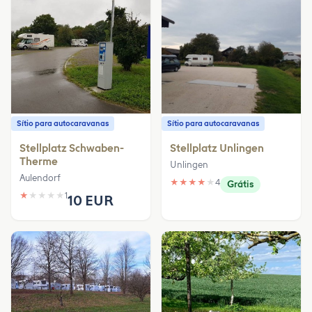
Sítio para autocaravanas
Sítio para autocaravanas
Stellplatz Schwaben-
Stellplatz Unlingen
Therme
Unlingen
Aulendorf
★
★
★
★
★
4
Grátis
★
★
★
★
★
1
10 EUR