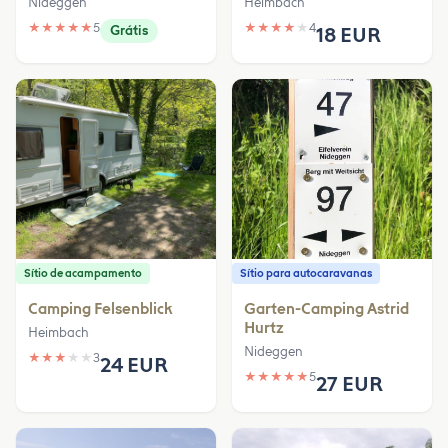
Nideggen
Heimbach
★
★
★
★
★
5
★
★
★
★
★
4
Grátis
18 EUR
Sítio de acampamento
Sítio para autocaravanas
Camping Felsenblick
Garten-Camping Astrid
Hurtz
Heimbach
Nideggen
★
★
★
★
★
3
24 EUR
★
★
★
★
★
5
27 EUR