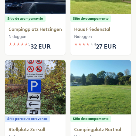
Sítio de acampamento
Sítio de acampamento
Campingplatz Hetzingen
Haus Friedenstal
Nideggen
Nideggen
★
★
★
★
★
5
★
★
★
★
★
4
32 EUR
27 EUR
Sítio para autocaravanas
Sítio de acampamento
Stellplatz Zerkall
Campingplatz Rurthal