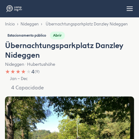
Início
›
Nideggen
›
Übernachtungsparkplatz Danzley Nideggen
Abrir
Estacionamento público
Übernachtungsparkplatz Danzley
Nideggen
Nideggen · Hubertushöhe
★
★
★
★
★
4
(9)
Jan – Dec
4 Capacidade