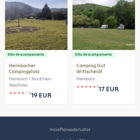
Sítio de acampamento
Sítio de acampamento
Heimbacher
Camping Gut
Campingplatz
Wittscheidt
Heimbach / Nordrhein-
Heimbach
Westfalen
★
★
★
★
★
5
17 EUR
★
★
★
★
★
4
19 EUR
Início
Planeador
Listas