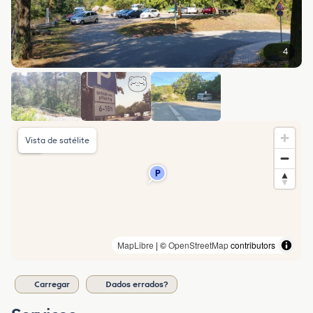
4
Vista de satélite
MapLibre
| ©
OpenStreetMap
contributors
Carregar
Dados errados?