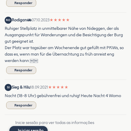
Responder
Rodigan
07.10.2023
★
★
★
★
★
RO
Ruhiger Stellplatz in unmittelbarer Nähe von Nideggen, der als
Ausgangspunkt für Wanderungen und die Besichtigung der Burg
gut geeignet ist.
Der Platz war tagsüber am Wochenende gut gefüllt mit PKWs, so
dass es, wenn man für die Übernachtung zu früh anreist eng
werden kann ￼￼
Responder
Sieg & Hilu
18.09.2021
★
★
★
★
★
SI
Nacht (18-8 Uhr) gebührenfrei und ruhig! Heute Nacht 4 Womo
Responder
Inicie sessão para ver todas as informações
Iniciar sessão