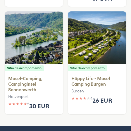
Sítio de acampamento
Sítio de acampamento
Mosel-Camping,
Häppy Life - Mosel
Campinginsel
Camping Burgen
Sonnenwerth
Burgen
Hatzenport
★
★
★
★
★
4
26 EUR
★
★
★
★
★
5
30 EUR