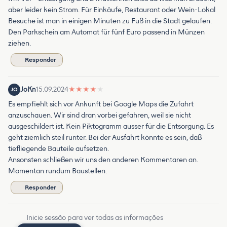
aber leider kein Strom. Für Einkäufe, Restaurant oder Wein-Lokal
Besuche ist man in einigen Minuten zu Fuß in die Stadt gelaufen.
Den Parkschein am Automat für fünf Euro passend in Münzen
ziehen.
Responder
JoKn
15.09.2024
★
★
★
★
★
JO
Es empfiehlt sich vor Ankunft bei Google Maps die Zufahrt
anzuschauen. Wir sind dran vorbei gefahren, weil sie nicht
ausgeschildert ist. Kein Piktogramm ausser für die Entsorgung. Es
geht ziemlich steil runter. Bei der Ausfahrt könnte es sein, daß
tiefliegende Bauteile aufsetzen.
Ansonsten schließen wir uns den anderen Kommentaren an.
Momentan rundum Baustellen.
Responder
Inicie sessão para ver todas as informações