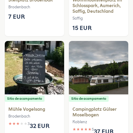
Schlosspark, Aumerich,
Brodenbach
Saffig, Deutschland
7 EUR
Saffig
15 EUR
Sítio de acampamento
Sítio de acampamento
Mühle Vogelsang
Campingplatz Gülser
Moselbogen
Brodenbach
Koblenz
★
★
★
★
★
3
32 EUR
★
★
★
★
★
5
37 EUR