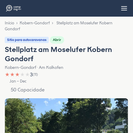
Início
›
Kobern-Gondorf
›
Stellplatz am Moselufer Kobern
Gondorf
Abrir
Sítio para autocaravanas
Stellplatz am Moselufer Kobern
Gondorf
Kobern-Gondorf · Am Kalkofen
★
★
★
★
★
3
(11)
Jan – Dec
50 Capacidade