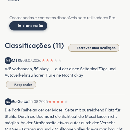
Coordenadas e contactos disponíveis para utilizadores Pro.
Iniciar sessão
Classificações (11)
Escrever uma avaliação
MT
08.07.2026
★
★
★
★
★
MT
V/E vorhanden, 5€ okay. . . . auf der einen Seite sind Züge und
Autoverkehr zu hören. Für eine Nacht okay
Responder
Ro Ger
25.08.2025
★
★
★
★
★
RO
Die Park Reihe an der der Mosel-Seite mit ausreichend Platz für
Stühle. Durch die Bäume ist die Sicht auf die Mosel leider nicht
möglich. An der Straßenseite etwas lauter durch den Verkehr.
Mit Ver - Entsorgung und 2 Mülltonnen alles da was man braucht,