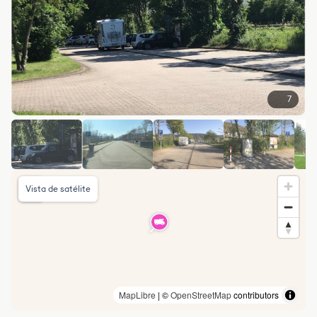
7
Vista de satélite
MapLibre
| ©
OpenStreetMap
contributors