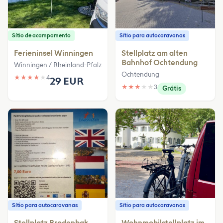
Sítio de acampamento
Sítio para autocaravanas
Ferieninsel Winningen
Stellplatz am alten
Bahnhof Ochtendung
Winningen / Rheinland-Pfalz
Ochtendung
★
★
★
★
★
4
29 EUR
★
★
★
★
★
3
Grátis
Sítio para autocaravanas
Sítio para autocaravanas
Stellplatz Brodenbak
Wohnmobilstellplatz im