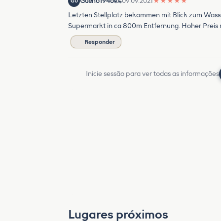
Gueho1946
09.09.2021
★
★
★
★
★
GU
Letzten Stellplatz bekommen mit Blick zum Wasser
Supermarkt in ca 800m Entfernung. Hoher Preis m
Responder
Inicie sessão para ver todas as informações
Lugares próximos