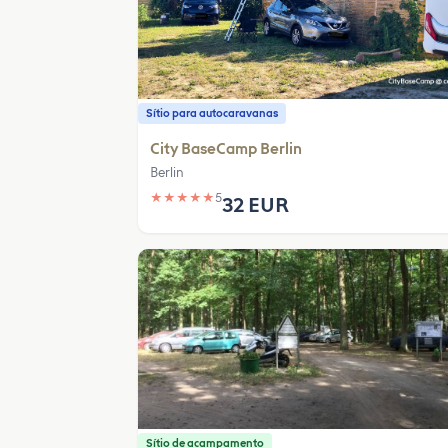
Sítio para autocaravanas
City BaseCamp Berlin
Berlin
★
★
★
★
★
5
32 EUR
Sítio de acampamento