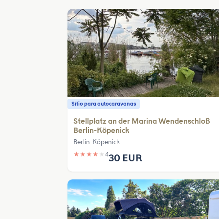
Sítio para autocaravanas
Stellplatz an der Marina Wendenschloß
Berlin-Köpenick
Berlin-Köpenick
★
★
★
★
★
4
30 EUR