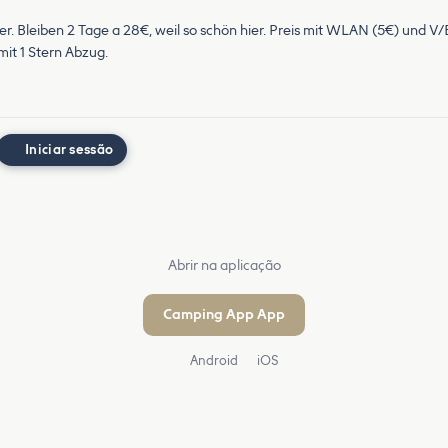
. Bleiben 2 Tage a 28€, weil so schön hier. Preis mit WLAN (5€) und V/
it 1 Stern Abzug.
Iniciar sessão
Abrir na aplicação
Camping App App
Android
iOS