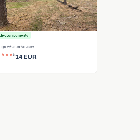
o de acampamento
igs Wusterhausen
★
★
★
★
5
24 EUR