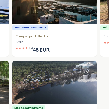
Sítio para autocaravanas
Síti
Camperport-Berlin
Kön
Berlin
★
★
★
★
★
★
4
48 EUR
Sítio de acampamento