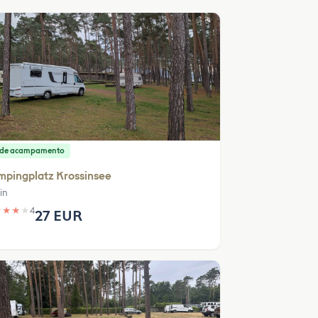
o de acampamento
mpingplatz Krossinsee
in
★
★
★
★
4
27 EUR