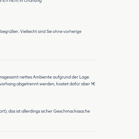
e ich nicht in Ordnung
 begrüßen. Vielleicht sind Sie ohne vorherige
 insgesamt nettes Ambiente aufgrund der Lage.
vorhang abgetrennt werden, kostet dafür aber 1€
t), das ist allerdings sicher Geschmackssache