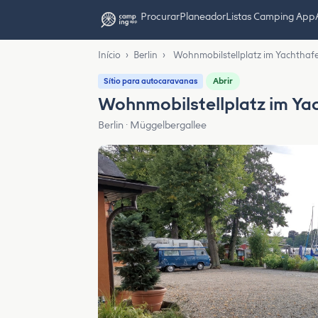
Procurar
Planeador
Listas Camping App
Início
›
Berlin
›
Wohnmobilstellplatz im Yachthafe
Abrir
Sítio para autocaravanas
Wohnmobilstellplatz im Ya
Berlin · Müggelbergallee