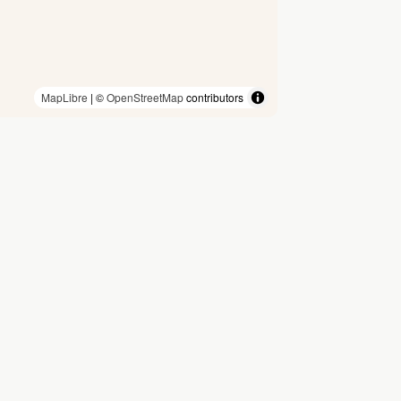
MapLibre
| ©
OpenStreetMap
contributors