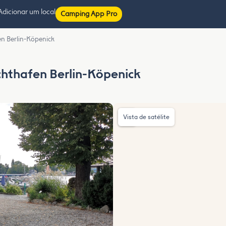
Adicionar um local
Camping App Pro
n Berlin-Köpenick
chthafen Berlin-Köpenick
Vista de satélite