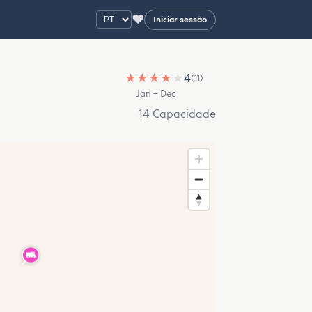
♥
Iniciar sessão
★
★
★
★
★
4
(11)
Jan – Dec
14 Capacidade