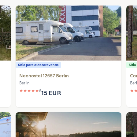
Sítio para autocaravanas
Síti
Neohostel 12557 Berlin
Ca
Berlin
Berl
★
★
★
★
★
5
★
15 EUR