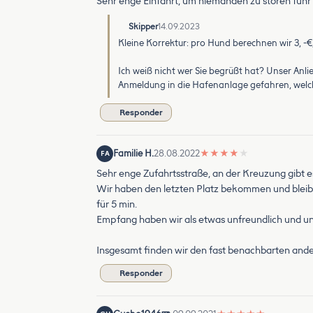
Sehr enge Einfahrt, um niemanden zu stören fuhr h
Skipper
14.09.2023
Kleine Korrektur: pro Hund berechnen wir 3, -€, 
Ich weiß nicht wer Sie begrüßt hat? Unser Anlie
Anmeldung in die Hafenanlage gefahren, welche
Responder
Familie H.
28.08.2022
★
★
★
★
★
FA
Sehr enge Zufahrtsstraße, an der Kreuzung gibt 
Wir haben den letzten Platz bekommen und bleib
für 5 min.
Empfang haben wir als etwas unfreundlich und 
Insgesamt finden wir den fast benachbarten ande
Responder