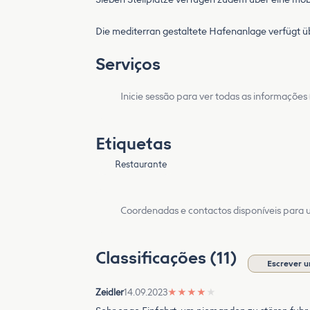
Die mediterran gestaltete Hafenanlage verfügt ü
Serviços
Inicie sessão para ver todas as informações
Etiquetas
Restaurante
Coordenadas e contactos disponíveis para ut
Classificações (11)
Escrever u
Zeidler
14.09.2023
★
★
★
★
★