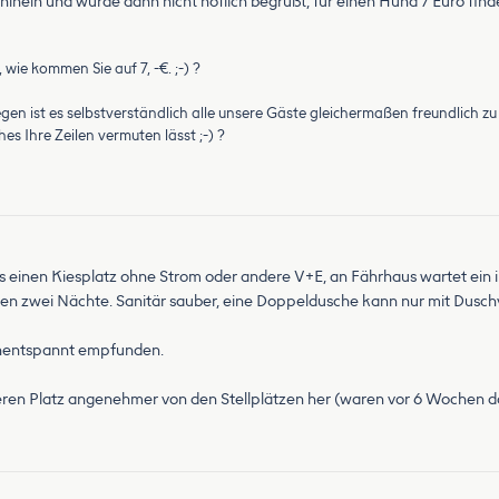
inein und wurde dann nicht höflich begrüßt, für einen Hund 7 Euro find
wie kommen Sie auf 7, -€. ;-) ?
gen ist es selbstverständlich alle unsere Gäste gleichermaßen freundlich zu
s Ihre Zeilen vermuten lässt ;-) ?
es einen Kiesplatz ohne Strom oder andere V+E, an Fährhaus wartet ein
en zwei Nächte. Sanitär sauber, eine Doppeldusche kann nur mit Dusch
unentspannt empfunden.
ren Platz angenehmer von den Stellplätzen her (waren vor 6 Wochen dor