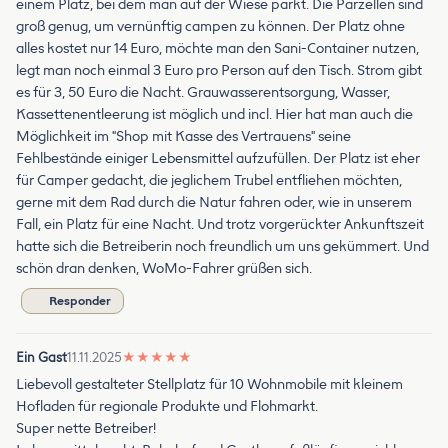
einem Platz, bei dem man auf der Wiese parkt. Die Parzellen sind
groß genug, um vernünftig campen zu können. Der Platz ohne
alles kostet nur 14 Euro, möchte man den Sani-Container nutzen,
legt man noch einmal 3 Euro pro Person auf den Tisch. Strom gibt
es für 3, 50 Euro die Nacht. Grauwasserentsorgung, Wasser,
Kassettenentleerung ist möglich und incl. Hier hat man auch die
Möglichkeit im "Shop mit Kasse des Vertrauens" seine
Fehlbestände einiger Lebensmittel aufzufüllen. Der Platz ist eher
für Camper gedacht, die jeglichem Trubel entfliehen möchten,
gerne mit dem Rad durch die Natur fahren oder, wie in unserem
Fall, ein Platz für eine Nacht. Und trotz vorgerückter Ankunftszeit
hatte sich die Betreiberin noch freundlich um uns gekümmert. Und
schön dran denken, WoMo-Fahrer grüßen sich.
Responder
Ein Gast
11.11.2025
★
★
★
★
★
Liebevoll gestalteter Stellplatz für 10 Wohnmobile mit kleinem
Hofladen für regionale Produkte und Flohmarkt.
Super nette Betreiber!