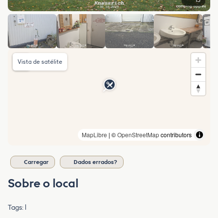
13
Vista de satélite
MapLibre
| ©
OpenStreetMap
contributors
Carregar
Dados errados?
Sobre o local
Tags: l