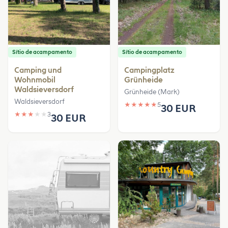
Sítio de acampamento
Sítio de acampamento
Camping und
Campingplatz
Wohnmobil
Grünheide
Waldsieversdorf
Grünheide (Mark)
Waldsieversdorf
★
★
★
★
★
5
30 EUR
★
★
★
★
★
3
30 EUR