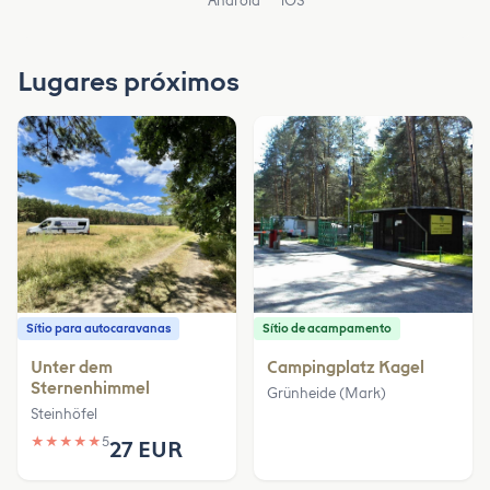
Android
iOS
Lugares próximos
Sítio para autocaravanas
Sítio de acampamento
Unter dem
Campingplatz Kagel
Sternenhimmel
Grünheide (Mark)
Steinhöfel
★
★
★
★
★
5
27 EUR