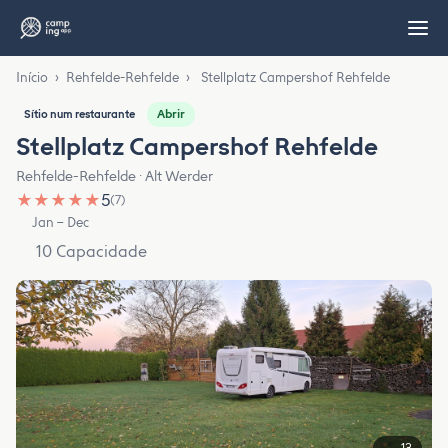
Início
›
Rehfelde-Rehfelde
›
Stellplatz Campershof Rehfelde
Abrir
Sítio num restaurante
Stellplatz Campershof Rehfelde
Rehfelde-Rehfelde · Alt Werder
★
★
★
★
★
5
(7)
Jan – Dec
10 Capacidade