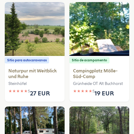
Sítio para autocaravanas
Sítio de acampamento
Naturpur mit Weitblick
Campingplatz Mölle-
und Ruhe
Süd-Camp
Steinhöfel
Grünheide OT Alt Buchhorst
★
★
★
★
★
5
★
★
★
★
★
5
27 EUR
19 EUR