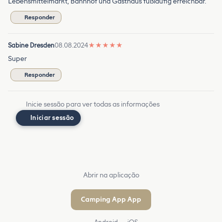
Lebensmittelmarkt, Bahnhof und Gasthaus fußläufig erreichbar.
Responder
Sabine Dresden
08.08.2024
★
★
★
★
★
Super
Responder
Inicie sessão para ver todas as informações
Iniciar sessão
Abrir na aplicação
Camping App App