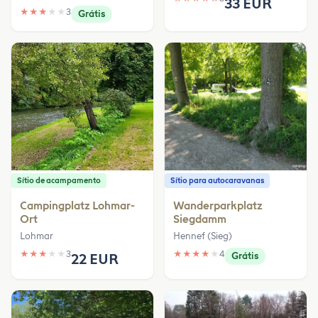
33 EUR
★
★
★
★
★
3
Grátis
Sítio de acampamento
Sítio para autocaravanas
Campingplatz Lohmar-
Wanderparkplatz
Ort
Siegdamm
Lohmar
Hennef (Sieg)
★
★
★
★
★
3
★
★
★
★
★
4
22 EUR
Grátis