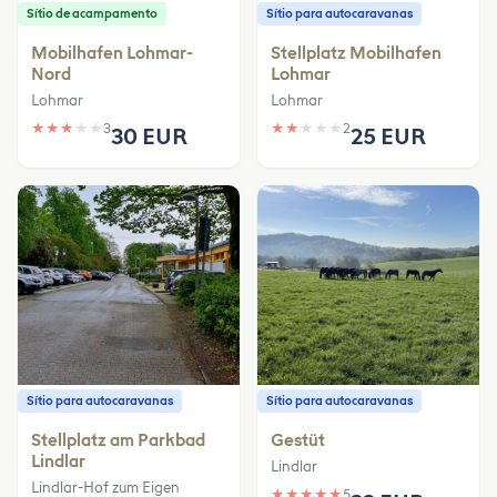
Sítio de acampamento
Sítio para autocaravanas
Mobilhafen Lohmar-
Stellplatz Mobilhafen
Nord
Lohmar
Lohmar
Lohmar
★
★
★
★
★
3
★
★
★
★
★
2
30 EUR
25 EUR
Sítio para autocaravanas
Sítio para autocaravanas
Stellplatz am Parkbad
Gestüt
Lindlar
Lindlar
Lindlar-Hof zum Eigen
★
★
★
★
★
5