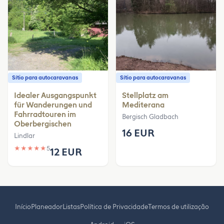
Sítio para autocaravanas
Sítio para autocaravanas
Idealer Ausgangspunkt
Stellplatz am
für Wanderungen und
Mediterana
Fahrradtouren im
Bergisch Gladbach
Oberbergischen
16 EUR
Lindlar
★
★
★
★
★
5
12 EUR
Início
Planeador
Listas
Política de Privacidade
Termos de utilização