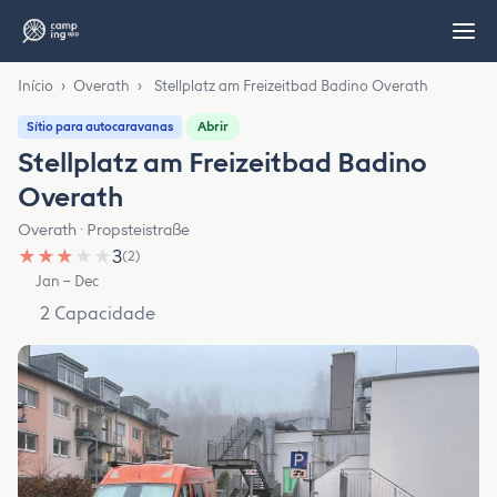
Início
›
Overath
›
Stellplatz am Freizeitbad Badino Overath
Abrir
Sítio para autocaravanas
Stellplatz am Freizeitbad Badino
Overath
Overath · Propsteistraße
★
★
★
★
★
3
(2)
Jan – Dec
2 Capacidade