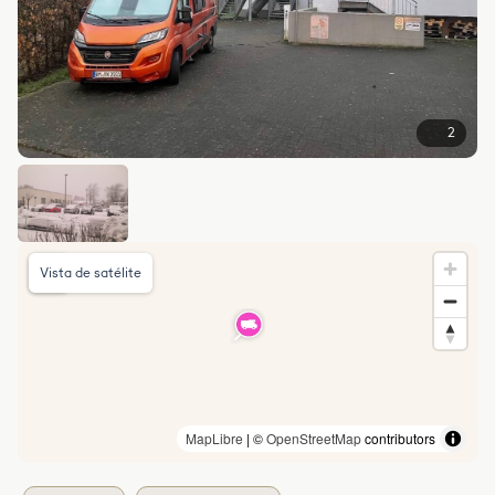
2
Vista de satélite
MapLibre
| ©
OpenStreetMap
contributors