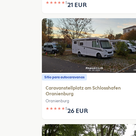
★
★
★
★
★
5
21 EUR
Sítio para autocaravanas
Caravanstellplatz am Schlosshafen
Oranienburg
Oranienburg
★
★
★
★
★
5
26 EUR