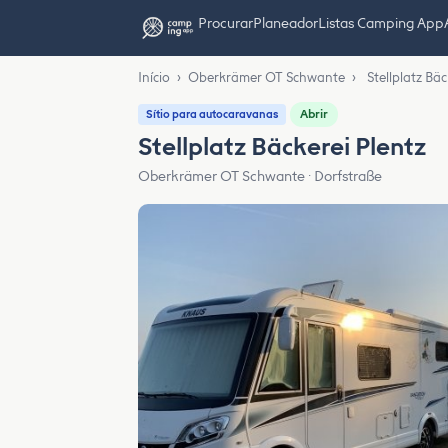
Procurar
Planeador
Listas Camping App
Início
›
Oberkrämer OT Schwante
›
Stellplatz Bäc
Abrir
Sítio para autocaravanas
Stellplatz Bäckerei Plentz
Oberkrämer OT Schwante · Dorfstraße