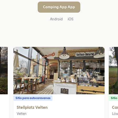
Camping App App
Android
iOS
Sítio para autocaravanas
Síti
Stellplatz Velten
Cam
Velten
Löw