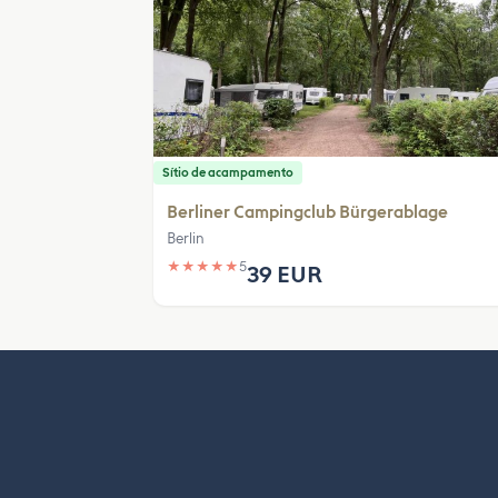
Sítio de acampamento
Berliner Campingclub Bürgerablage
Berlin
★
★
★
★
★
5
39 EUR