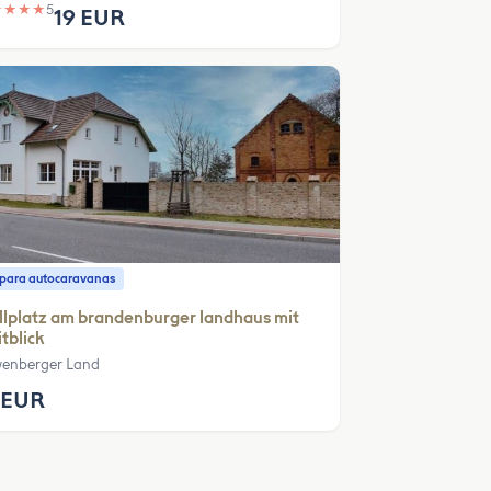
★
★
★
★
5
19 EUR
o para autocaravanas
llplatz am brandenburger landhaus mit
tblick
enberger Land
 EUR