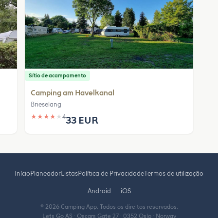
Sítio de acampamento
Camping am Havelkanal
Brieselang
★
★
★
★
★
4
33 EUR
Início
Planeador
Listas
Política de Privacidade
Termos de utilização
Android
iOS
© 2026 Camping App. Todos os direitos reservados.
Lets Go AS · Oscars Gate 27 · 0352 Oslo · Norway