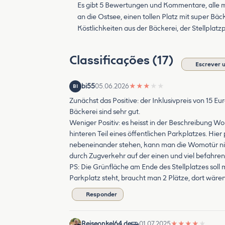
Es gibt 5 Bewertungen und Kommentare, alle mi
an die Ostsee, einen tollen Platz mit super Bäck
Köstlichkeiten aus der Bäckerei, der Stellplatzp
Classificações (17)
Escrever 
bi55
05.06.2026
★
★
★
★
★
BI
Zunächst das Positive: der Inklusivpreis von 15 E
Bäckerei sind sehr gut.
Weniger Positiv: es heisst in der Beschreibung Wo
hinteren Teil eines öffentlichen Parkplatzes. Hi
nebeneinander stehen, kann man die Womotür nicht 
durch Zugverkehr auf der einen und viel befahren
PS: Die Grünfläche am Ende des Stellplatzes soll
Parkplatz steht, braucht man 2 Plätze, dort wären
Responder
Reiseonkel64.de
01.07.2025
★
★
★
★
★