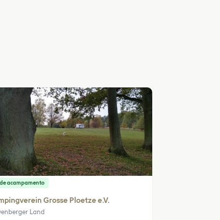
o de acampamento
pingverein Grosse Ploetze e.V.
enberger Land