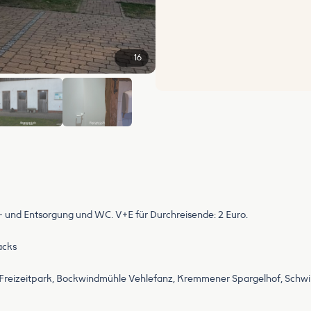
16
+10
er- und Entsorgung und WC. V+E für Durchreisende: 2 Euro.
acks
nd Freizeitpark, Bockwindmühle Vehlefanz, Kremmener Spargelhof, S