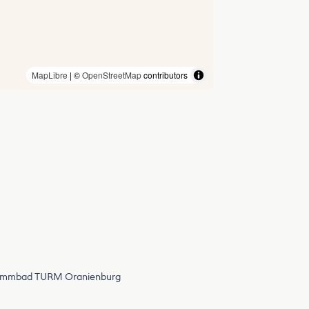
MapLibre
| ©
OpenStreetMap
contributors
chwimmbad TURM Oranienburg