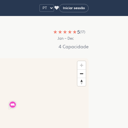
♥
Iniciar sessão
★
★
★
★
★
5
(17)
Jan – Dec
4 Capacidade