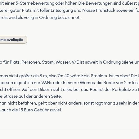
t einer 5-Sternebewertung oder höher. Die Bewertungen sind äußerst po
erei, guter Platz mit toller Entsorgung und Klasse Frühstück sowie ein fam
reis wird als völlig in Ordnung bezeichnet.
uma avaliação
uro für Platz, Personen, Strom, Wasser, V/E ist soweit in Ordnung (siehe
mos nicht größer als 8 m, also 7m 40 wäre kein Problem. Ist es aber! Di
er passen eigentlich nur VANs oder kleinere Womos, die Breite von 2 m l
öffnen. Auf den Bildern sieht alles leer aus. Real ist der Parkplatz zu
e Strasse auf der anderen Seite.
 man nicht befahren, geht aber nicht anders, sonst ragt man zu sehr in 
 auch die 15 Euro Gebühr zuviel.