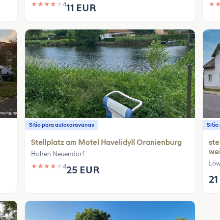
★
★
★
★
★
4
★
11 EUR
Sítio para autocaravanas
Síti
Stellplatz am Motel Havelidyll Oranienburg
ste
wei
Hohen Neuendorf
Löw
★
★
★
★
★
4
25 EUR
21