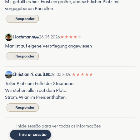
Mir gefällt es hier. Es ist ein großer, übersichtlicher Platz mit
vorgegebenen Parzellen.
Responder
JJochmann
26.05.2026
★
★
★
★
★
Man ist auf eigene Verpflegung angewiesen
Responder
Christian K. aus B.
26.03.2026
★
★
★
★
★
Toller Platz am Fuße der Staumauer.
Wir stehen allein auf dem Platz.
Strom, Wlan im Preis enthalten.
Responder
Inicie sessão para ver todas as informações
Iniciar sessão