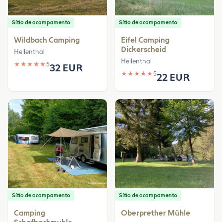
Sítio de acampamento
Sítio de acampamento
Wildbach Camping
Eifel Camping
Dickerscheid
Hellenthal
Hellenthal
★
★
★
★
★
5
32 EUR
★
★
★
★
★
5
22 EUR
Sítio de acampamento
Sítio de acampamento
Camping
Oberprether Mühle