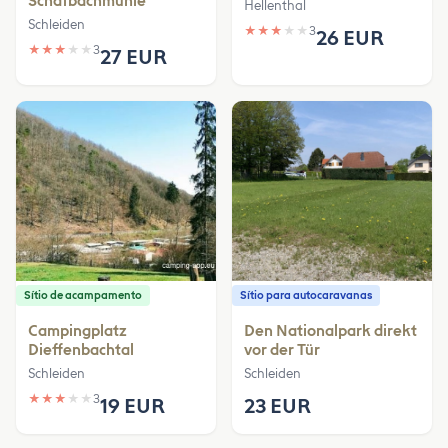
Schafbachmuhle
Hellenthal
Schleiden
★
★
★
★
★
3
26 EUR
★
★
★
★
★
3
27 EUR
Sítio de acampamento
Sítio para autocaravanas
Campingplatz
Den Nationalpark direkt
Dieffenbachtal
vor der Tür
Schleiden
Schleiden
★
★
★
★
★
3
19 EUR
23 EUR