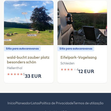
Sítio para autocaravanas
Sítio para autocaravanas
wald-bucht zauber platz
Eifelpark-Vogelsang
besonders schön
Schleiden
Hellenthal
★
★
★
★
★
4
12 EUR
★
★
★
★
★
5
33 EUR
Início
Planeador
Listas
Política de Privacidade
Termos de utilização