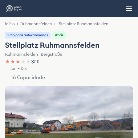
Início
›
Ruhmannsfelden
›
Stellplatz Ruhmannsfelden
Abrir
Sítio para autocaravanas
Stellplatz Ruhmannsfelden
Ruhmannsfelden · Bergstraße
★
★
★
★
★
3
(11)
Jan – Dec
16 Capacidade