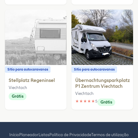
Sítio para autocaravanas
Sítio para autocaravanas
Stellplatz Regeninsel
Übernachtungsparkplatz
P1 Zentrum Viechtach
Viechtach
Viechtach
Grátis
★
★
★
★
★
5
Grátis
Início
Planeador
Listas
Política de Privacidade
Termos de utilização