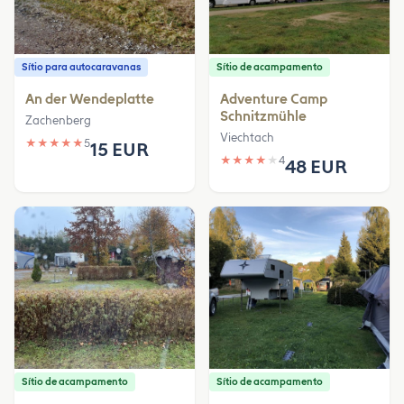
Sítio para autocaravanas
Sítio de acampamento
An der Wendeplatte
Adventure Camp
Schnitzmühle
Zachenberg
Viechtach
★
★
★
★
★
5
15 EUR
★
★
★
★
★
4
48 EUR
Sítio de acampamento
Sítio de acampamento