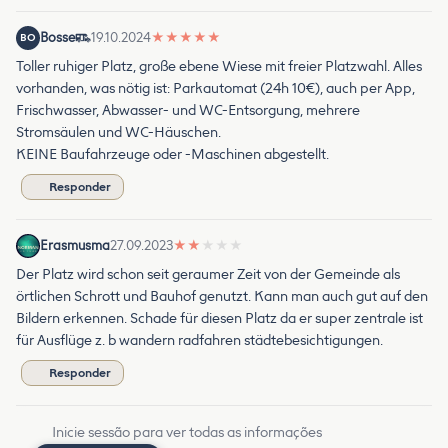
Bosse
19.10.2024
★
★
★
★
★
BO
Toller ruhiger Platz, große ebene Wiese mit freier Platzwahl. Alles
vorhanden, was nötig ist: Parkautomat (24h 10€), auch per App,
Frischwasser, Abwasser- und WC-Entsorgung, mehrere
Stromsäulen und WC-Häuschen.
KEINE Baufahrzeuge oder -Maschinen abgestellt.
Responder
Erasmusma
27.09.2023
★
★
★
★
★
Der Platz wird schon seit geraumer Zeit von der Gemeinde als
örtlichen Schrott und Bauhof genutzt. Kann man auch gut auf den
Bildern erkennen. Schade für diesen Platz da er super zentrale ist
für Ausflüge z. b wandern radfahren städtebesichtigungen.
Responder
Inicie sessão para ver todas as informações