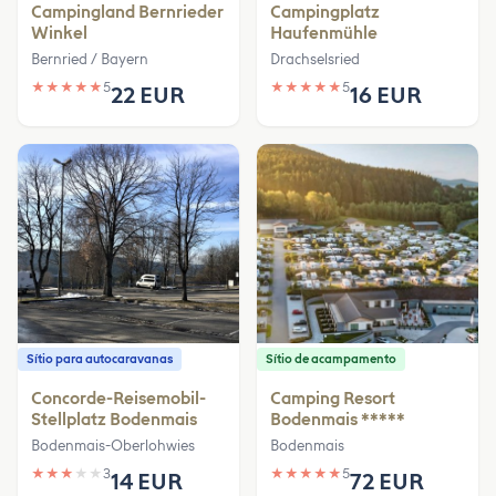
Campingland Bernrieder
Campingplatz
Winkel
Haufenmühle
Bernried / Bayern
Drachselsried
★
★
★
★
★
5
★
★
★
★
★
5
22 EUR
16 EUR
Sítio para autocaravanas
Sítio de acampamento
Concorde-Reisemobil-
Camping Resort
Stellplatz Bodenmais
Bodenmais *****
Bodenmais-Oberlohwies
Bodenmais
★
★
★
★
★
3
★
★
★
★
★
5
14 EUR
72 EUR