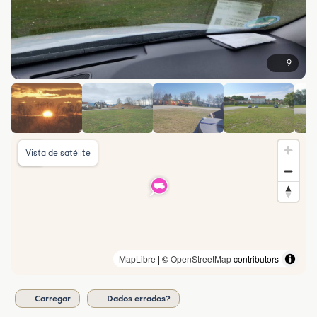
9
Vista de satélite
MapLibre
| ©
OpenStreetMap
contributors
Carregar
Dados errados?