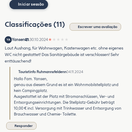
Iniciar sessão
Classificações (11)
Escrever uma avaliação
Yansen
30.10.2024
★
★
★
★
★
YA
Laut Aushang, für Wohnwagen, Kastenwagen etc. ohne eigenes
WC nicht gestattet! Das Sanitärgebäude ist verschlossen! Sehr
enttäuschend!
Touristinfo Ruhmannsfeldenn
04.11.2024
Hallo Fam. Yansen,
genau aus diesem Grund es ist ein Wohnmobilstellplatz und
kein Campingplatz.
Ausgestattet ist der Platz mit Stromanschlüssen, Ver- und
Entsorgungseinrichtungen. Die Stellplatz-Gebühr beträgt
10,00 € incl. Versorgung mit Trinkwasser und Entsorgung von
Brauchwasser und Chemie- Toilette.
Responder