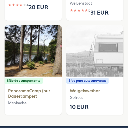
Weißenstadt
★
★
★
★
★
4
20 EUR
★
★
★
★
★
5
31 EUR
Sítio de acampamento
Sítio para autocaravanas
PanoramaCamp (nur
Weigelsweiher
Dauercamper)
Gefrees
Mehlmeisel
10 EUR