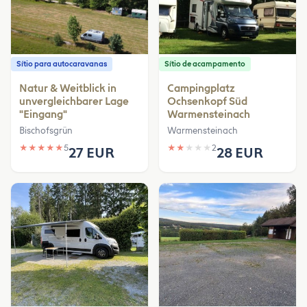
Sítio para autocaravanas
Sítio de acampamento
Natur & Weitblick in
Campingplatz
unvergleichbarer Lage
Ochsenkopf Süd
"Eingang"
Warmensteinach
Bischofsgrün
Warmensteinach
★
★
★
★
★
5
★
★
★
★
★
2
27 EUR
28 EUR