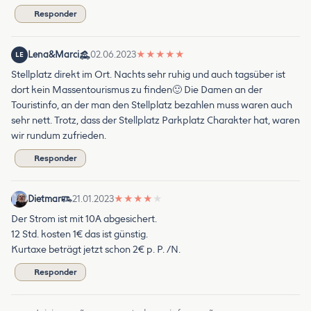
Responder
Lena&Marci
02.06.2023
★
★
★
★
★
LE
Stellplatz direkt im Ort. Nachts sehr ruhig und auch tagsüber ist
dort kein Massentourismus zu finden🙂 Die Damen an der
Touristinfo, an der man den Stellplatz bezahlen muss waren auch
sehr nett. Trotz, dass der Stellplatz Parkplatz Charakter hat, waren
wir rundum zufrieden.
Responder
Dietmar
21.01.2023
★
★
★
★
★
Der Strom ist mit 10A abgesichert.
12 Std. kosten 1€ das ist günstig.
Kurtaxe beträgt jetzt schon 2€ p. P. /N.
Responder