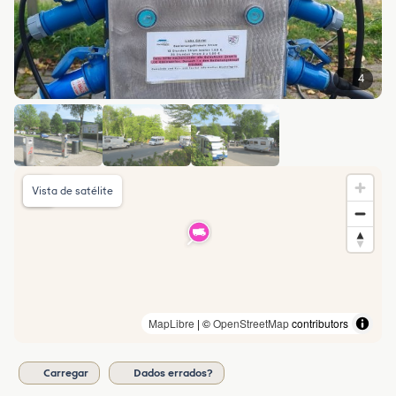
4
Vista de satélite
MapLibre
| ©
OpenStreetMap
contributors
Carregar
Dados errados?