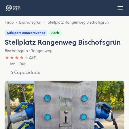
Início
›
Bischofsgrün
›
Stellplatz Rangenweg Bischofsgrün
Abrir
Sítio para autocaravanas
Stellplatz Rangenweg Bischofsgrün
Bischofsgrün · Rangenweg
★
★
★
★
★
4
(4)
Jan – Dec
6 Capacidade