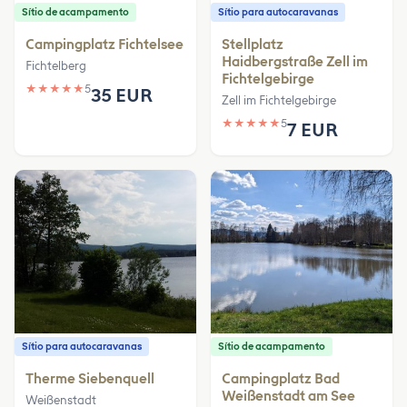
Sítio de acampamento
Sítio para autocaravanas
Campingplatz Fichtelsee
Stellplatz
Haidbergstraße Zell im
Fichtelberg
Fichtelgebirge
★
★
★
★
★
5
35 EUR
Zell im Fichtelgebirge
★
★
★
★
★
5
7 EUR
Sítio para autocaravanas
Sítio de acampamento
Therme Siebenquell
Campingplatz Bad
Weißenstadt am See
Weißenstadt