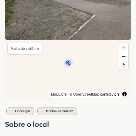
Vista de satélite
MapLibre
| ©
OpenStreetMap
contributors
Carregar
Dados errados?
Sobre o local