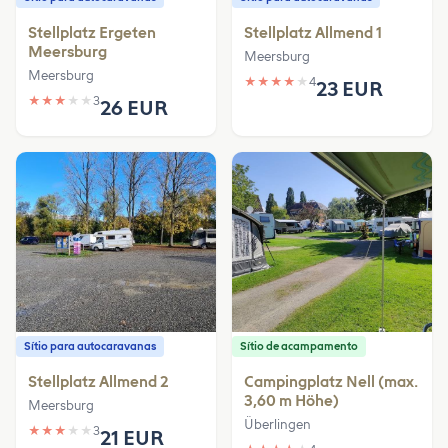
Stellplatz Ergeten
Stellplatz Allmend 1
Meersburg
Meersburg
Meersburg
★
★
★
★
★
4
23 EUR
★
★
★
★
★
3
26 EUR
Sítio para autocaravanas
Sítio de acampamento
Stellplatz Allmend 2
Campingplatz Nell (max.
3,60 m Höhe)
Meersburg
Überlingen
★
★
★
★
★
3
21 EUR