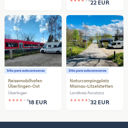
★
★
★
★
★
4
22 EUR
Sítio para autocaravanas
Sítio para autocaravanas
Reisemobilhafen
Naturcampingplatz
Überlingen-Ost
Mainau-Litzelstetten
Überlingen
Landkreis Konstanz
★
★
★
★
★
4
★
★
★
★
★
5
18 EUR
32 EUR