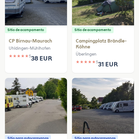
Sítio de acampamento
Sítio de acampamento
CP Birnau-Maurach
Campingplatz Brändle-
Köhne
Uhldingen-Mühlhofen
Überlingen
★
★
★
★
★
5
38 EUR
★
★
★
★
★
5
31 EUR
Sítio para autocaravanas
Sítio para autocaravanas