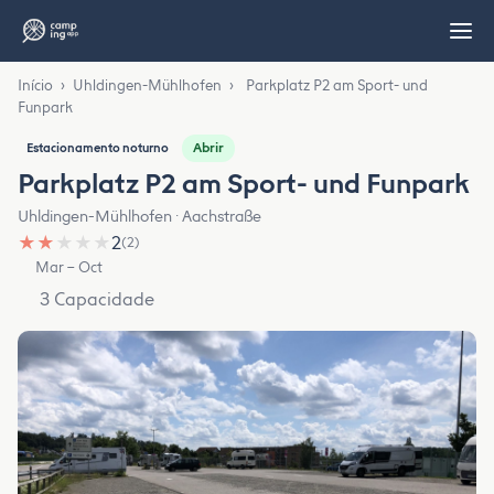
Início
›
Uhldingen-Mühlhofen
›
Parkplatz P2 am Sport- und
Funpark
Abrir
Estacionamento noturno
Parkplatz P2 am Sport- und Funpark
Uhldingen-Mühlhofen · Aachstraße
★
★
★
★
★
2
(2)
Mar – Oct
3 Capacidade