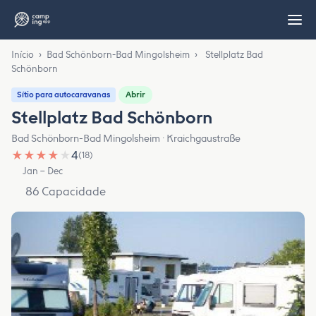
Início
›
Bad Schönborn-Bad Mingolsheim
›
Stellplatz Bad
Schönborn
Abrir
Sítio para autocaravanas
Stellplatz Bad Schönborn
Bad Schönborn-Bad Mingolsheim · Kraichgaustraße
★
★
★
★
★
4
(18)
Jan – Dec
86 Capacidade