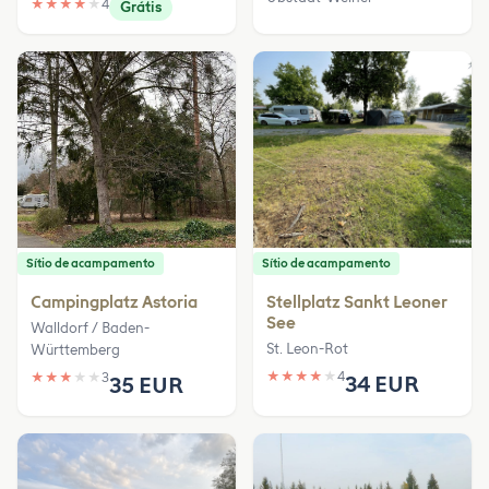
★
★
★
★
★
4
Grátis
Sítio de acampamento
Sítio de acampamento
Campingplatz Astoria
Stellplatz Sankt Leoner
See
Walldorf / Baden-
St. Leon-Rot
Württemberg
★
★
★
★
★
4
★
★
★
★
★
3
34 EUR
35 EUR