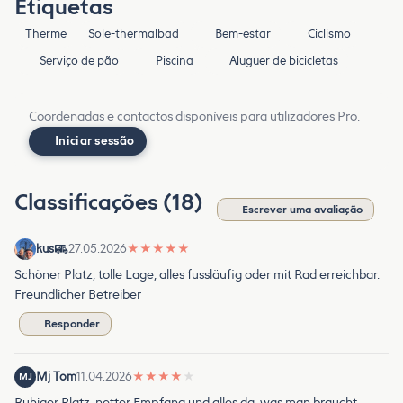
Etiquetas
Therme
Sole-thermalbad
Bem-estar
Ciclismo
Serviço de pão
Piscina
Aluguer de bicicletas
Coordenadas e contactos disponíveis para utilizadores Pro.
Iniciar sessão
Classificações (18)
Escrever uma avaliação
kus
27.05.2026
★
★
★
★
★
Schöner Platz, tolle Lage, alles fussläufig oder mit Rad erreichbar.
Freundlicher Betreiber
Responder
Mj Tom
11.04.2026
★
★
★
★
★
MJ
Ruhiger Platz, netter Empfang und alles da, was man braucht.