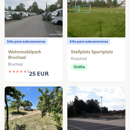
Sítio para autocaravanas
Sítio para autocaravanas
Wohnmobilpark
Stellplatz Sportplatz
Bruchsal
Kraichtal
Bruchsal
Grátis
★
★
★
★
★
5
25 EUR