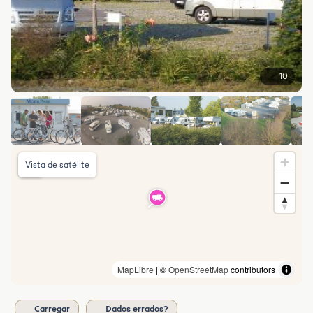
10
Vista de satélite
MapLibre
| ©
OpenStreetMap
contributors
Carregar
Dados errados?