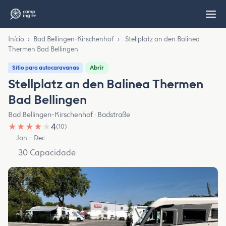
Início
›
Bad Bellingen-Kirschenhof
›
Stellplatz an den Balinea
Thermen Bad Bellingen
Abrir
Sítio para autocaravanas
Stellplatz an den Balinea Thermen
Bad Bellingen
Bad Bellingen-Kirschenhof · Badstraße
★
★
★
★
★
4
(10)
Jan – Dec
30 Capacidade