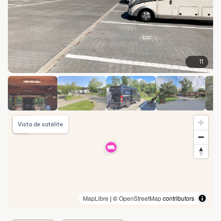
11
Vista de satélite
MapLibre
| ©
OpenStreetMap
contributors