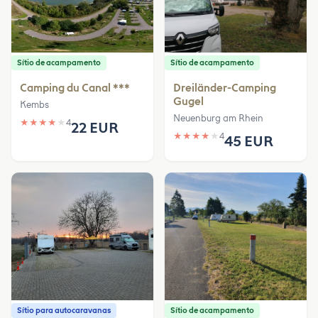
Sítio de acampamento
Sítio de acampamento
Camping du Canal ***
Dreiländer-Camping
Gugel
Kembs
Neuenburg am Rhein
★
★
★
★
★
4
22 EUR
★
★
★
★
★
4
45 EUR
Sítio para autocaravanas
Sítio de acampamento