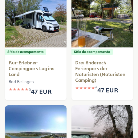
Sítio de acampamento
Sítio de acampamento
Kur-Erlebnis-
Dreiländereck
Campingpark Lug ins
Ferienpark der
Land
Naturisten (Naturisten
Camping)
Bad Bellingen
★
★
★
★
★
5
47 EUR
★
★
★
★
★
5
47 EUR