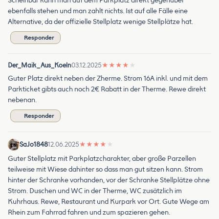
Scheinbar kann man auf dem Parkplatz direkt gegenüber
ebenfalls stehen und man zahlt nichts. Ist auf alle Fälle eine
Alternative, da der offizielle Stellplatz wenige Stellplätze hat.
Responder
Der_Maik_Aus_Koeln
03.12.2025
★
★
★
★
★
Guter Platz direkt neben der Zherme. Strom 16A inkl. und mit dem
Parkticket gibts auch noch 2€ Rabatt in der Therme. Rewe direkt
nebenan.
Responder
SaJo1848
12.06.2025
★
★
★
★
★
Guter Stellplatz mit Parkplatzcharakter, aber große Parzellen
teilweise mit Wiese dahinter so dass man gut sitzen kann. Strom
hinter der Schranke vorhanden, vor der Schranke Stellplätze ohne
Strom. Duschen und WC in der Therme, WC zusätzlich im
Kuhrhaus. Rewe, Restaurant und Kurpark vor Ort. Gute Wege am
Rhein zum Fahrrad fahren und zum spazieren gehen.