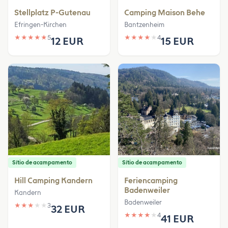
Stellplatz P-Gutenau
Camping Maison Behe
Efringen-Kirchen
Bantzenheim
★
★
★
★
★
5
★
★
★
★
★
4
12 EUR
15 EUR
Sítio de acampamento
Sítio de acampamento
Hill Camping Kandern
Feriencamping
Badenweiler
Kandern
Badenweiler
★
★
★
★
★
3
32 EUR
★
★
★
★
★
4
41 EUR