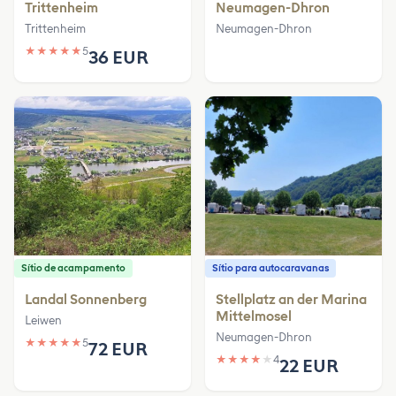
Trittenheim
Neumagen-Dhron
Trittenheim
Neumagen-Dhron
★
★
★
★
★
5
36 EUR
Sítio de acampamento
Sítio para autocaravanas
Landal Sonnenberg
Stellplatz an der Marina
Mittelmosel
Leiwen
Neumagen-Dhron
★
★
★
★
★
5
72 EUR
★
★
★
★
★
4
22 EUR