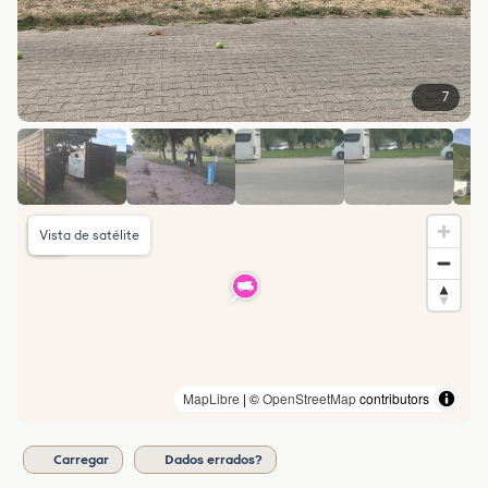
7
Vista de satélite
MapLibre
| ©
OpenStreetMap
contributors
Carregar
Dados errados?