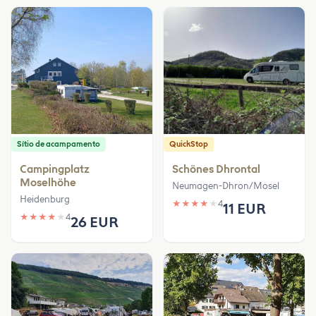
Sítio de acampamento
QuickStop
Campingplatz
Schönes Dhrontal
Moselhöhe
Neumagen-Dhron/Mosel
Heidenburg
★
★
★
★
★
4
11 EUR
★
★
★
★
★
4
26 EUR