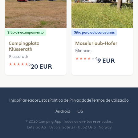
Sítio de acampamento
Sítio para autocaravanas
Campingplatz
Moselurlaub-Hofer
Klüsserath
Minheim
Klüsserath
★
★
★
★
★
4
9 EUR
★
★
★
★
★
5
20 EUR
Início
Planeador
Listas
Política de Privacidade
Termos de utilização
Android
iOS
© 2026 Camping App. Todos os direitos reservados.
Lets Go AS · Oscars Gate 27 · 0352 Oslo · Norway