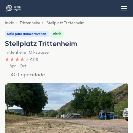
Início
›
Trittenheim
›
Stellplatz Trittenheim
Abrir
Sítio para autocaravanas
Stellplatz Trittenheim
Trittenheim · Olkstrasse
★
★
★
★
★
4
(11)
Apr – Oct
40 Capacidade