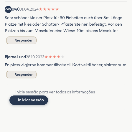
ow0
01.04.2024
★
★
★
★
★
OW
Sehr schöner kleiner Platz für 30 Einheiten auch über 8m Länge.
Plätze mit kies oder Schotter/ Pflastersteinen befestigt. Vor den
Plätzen bis zum Moselufer eine Wiese. 10m bis ans Moselufer.
Responder
Bjarne Lund
28.10.2023
★
★
★
★
★
En plass vi gjerne kommer tilbake til. Kort vei til baker, slakter m. m.
Responder
Inicie sessão para ver todas as informações
Iniciar sessão