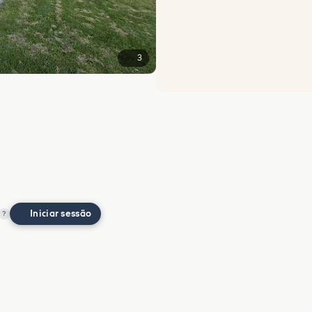
3
Iniciar sessão
?