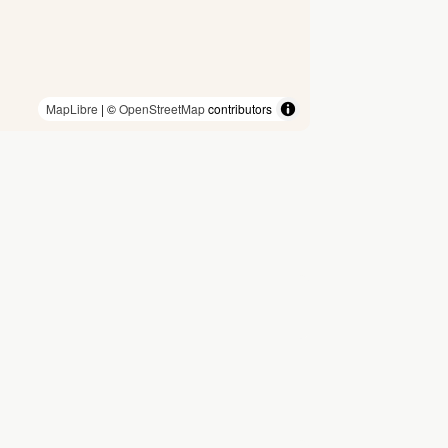
MapLibre
| ©
OpenStreetMap
contributors