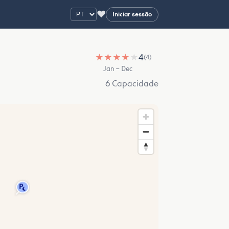
♥
Iniciar sessão
★
★
★
★
★
4
(4)
Jan – Dec
6 Capacidade