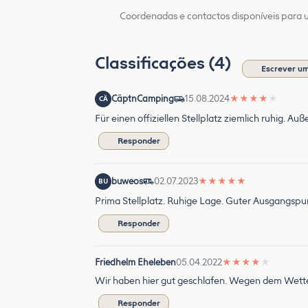
Coordenadas e contactos disponíveis para ut
Classificações (4)
Escrever um
CäptnCamping
15.08.2024
★
★
★
★
★
CÄ
Für einen offiziellen Stellplatz ziemlich ruhig. A
Responder
buweos
02.07.2023
★
★
★
★
★
BU
Prima Stellplatz. Ruhige Lage. Guter Ausgangsp
Responder
Friedhelm Eheleben
05.04.2022
★
★
★
★
★
Wir haben hier gut geschlafen. Wegen dem Wetter 
Responder