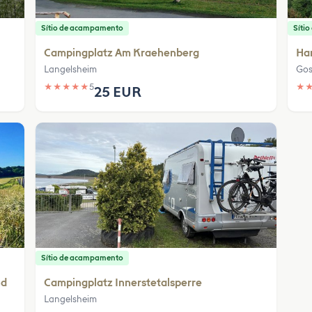
Sítio de acampamento
Síti
Campingplatz Am Kraehenberg
Ha
Langelsheim
Gos
★
★
★
★
★
5
★
25 EUR
Sítio de acampamento
nd
Campingplatz Innerstetalsperre
Langelsheim