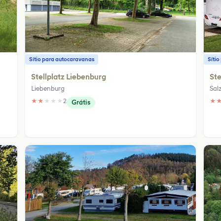
Sítio para autocaravanas
Síti
Stellplatz Liebenburg
Ste
Liebenburg
Sal
★
★
★
★
★
2
★
Grátis