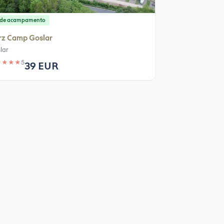
o de acampamento
rz Camp Goslar
lar
★
★
★
★
5
39 EUR