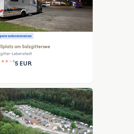
o para autocaravanas
llplatz am Salzgittersee
zgitter-Lebenstedt
★
★
★
★
4
5 EUR