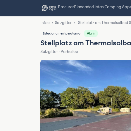
Procurar
Planeador
Listas Camping App
Início
›
Salzgitter
›
Stellplatz am Thermalsolbad S
Abrir
Estacionamento noturno
Stellplatz am Thermalsolba
Salzgitter · Parkallee