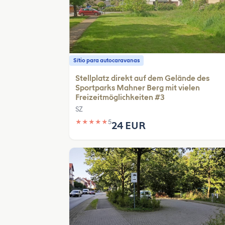
Sítio para autocaravanas
Stellplatz direkt auf dem Gelände des
Sportparks Mahner Berg mit vielen
Freizeitmöglichkeiten #3
SZ
★
★
★
★
★
5
24 EUR