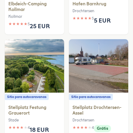
Elbdeich-Camping
Hafen Barnkrug
Kollmar
Drochtersen
Kollmar
★
★
★
★
★
5
5 EUR
★
★
★
★
★
5
25 EUR
Sítio para autocaravanas
Sítio para autocaravanas
Stellplatz Festung
Stellplatz Drochtersen-
Grauerort
Assel
Stade
Drochtersen
★
★
★
★
★
4
★
★
★
★
★
4
18 EUR
Grátis