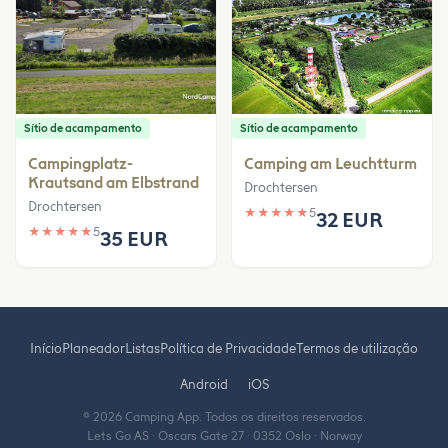
Sítio de acampamento
Sítio de acampamento
Campingplatz-
Camping am Leuchtturm
Krautsand am Elbstrand
Drochtersen
Drochtersen
★
★
★
★
★
5
32 EUR
★
★
★
★
★
5
35 EUR
Início
Planeador
Listas
Política de Privacidade
Termos de utilização
Android
iOS
© 2026 Camping App. Todos os direitos reservados.
Lets Go AS · Oscars Gate 27 · 0352 Oslo · Norway