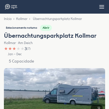
Início
›
Kollmar
›
Übernachtungsparkplatz Kollmar
Abrir
Estacionamento noturno
Übernachtungsparkplatz Kollmar
Kollmar · Am Deich
★
★
★
★
★
3
(7)
Jan – Dec
5 Capacidade
12