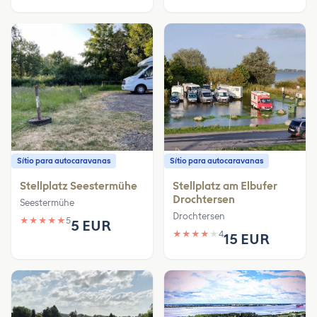
Sítio para autocaravanas
Sítio para autocaravanas
Stellplatz Seestermühe
Stellplatz am Elbufer
Drochtersen
Seestermühe
Drochtersen
★
★
★
★
★
5
5 EUR
★
★
★
★
★
4
15 EUR