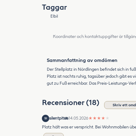
Taggar
Elbil
Koordinater och kontaktuppgifter är tillgän
Sammanfattning av omdömen
Der Stellplatz in Nördlingen befindet sich in f
Platz ist nachts ruhig, tagsüber jedoch gibt es
gut zu Fuß erreichbar. Das Preis-Leistungs-Ver
Recensioner (18)
Skriv ett om
silentpit
14.05.2026
★
★
★
★
★
SI
Platz hält was er verspricht. Bei Wohnmobilen üb