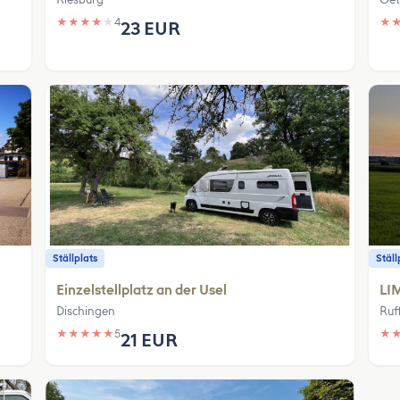
★
★
★
★
★
4
★
23 EUR
Ställplats
Ställ
Einzelstellplatz an der Usel
LI
Dischingen
Ruf
★
★
★
★
★
5
★
21 EUR