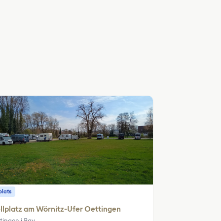
plats
llplatz am Wörnitz-Ufer Oettingen
tingen i.Bay.