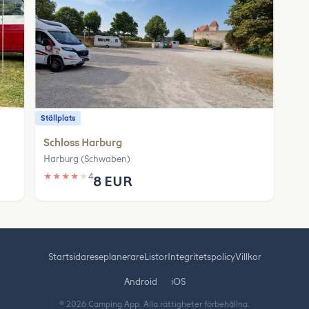
Ställplats
Schloss Harburg
Harburg (Schwaben)
★
★
★
★
★
4
8 EUR
Startsida
reseplanerare
Listor
Integritetspolicy
Villkor
Android
iOS
© 2026 Camping App. Alla rättigheter förbehållna.