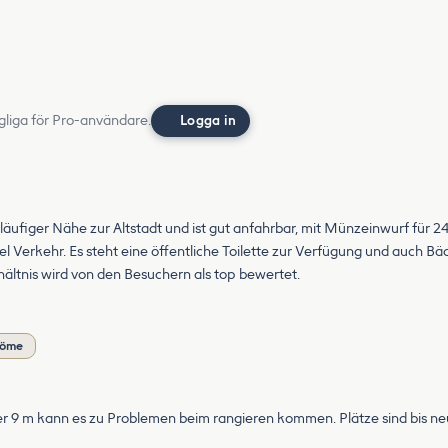
gliga för Pro-användare.
Logga in
ußläufiger Nähe zur Altstadt und ist gut anfahrbar, mit Münzeinwurf für 2
 viel Verkehr. Es steht eine öffentliche Toilette zur Verfügung und auch
hältnis wird von den Besuchern als top bewertet.
döme
er 9 m kann es zu Problemen beim rangieren kommen. Plätze sind bis neu