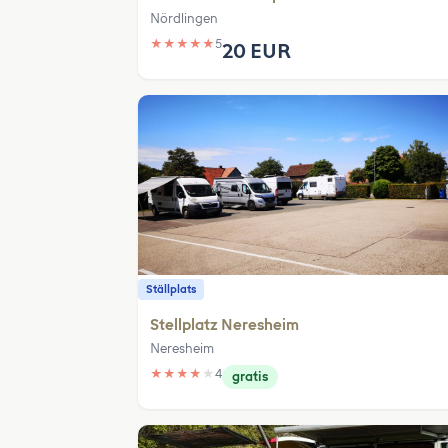
Nördlingen
★
★
★
★
★
5
20 EUR
Ställplats
Stellplatz Neresheim
Neresheim
★
★
★
★
★
4
gratis