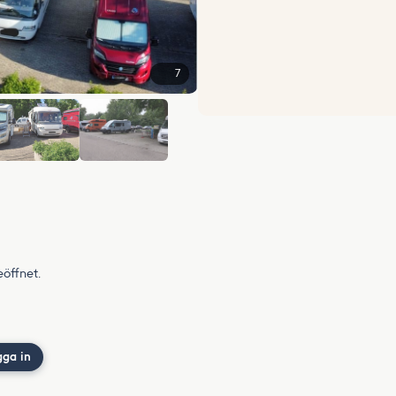
7
+1
eöffnet.
gga in