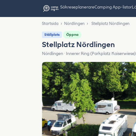
Sök
reseplanerare
Camping App-listor
Lä
Startsida
›
Nördlingen
›
Stellplatz Nördlingen
Öppna
Ställplats
Stellplatz Nördlingen
Nördlingen · Innerer Ring (Parkplatz Kaiserwiese)