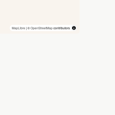
MapLibre
| ©
OpenStreetMap
contributors