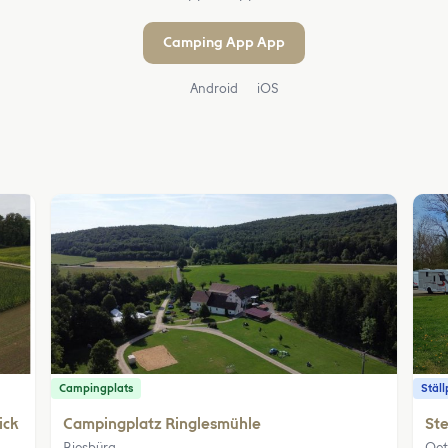
Camping App App
Android
iOS
Campingplats
Ställ
ick
Campingplatz Ringlesmühle
Ste
Riesbürg
Oet