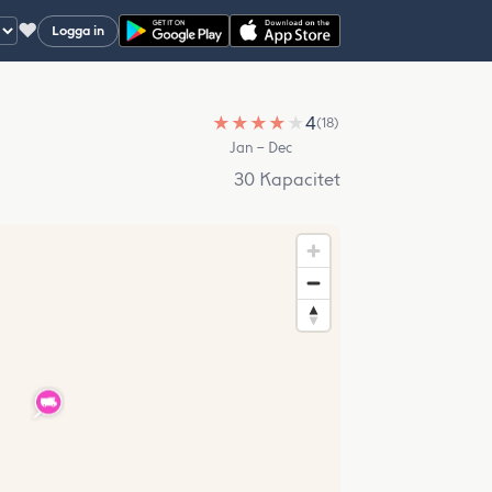
♥
Logga in
★
★
★
★
★
4
(18)
Jan – Dec
30 Kapacitet