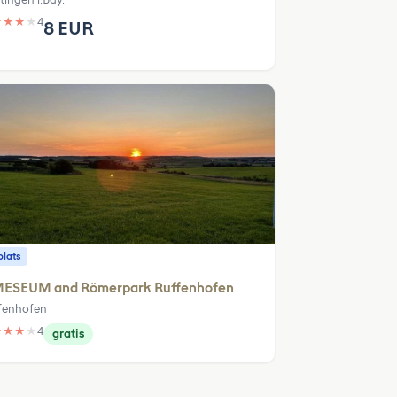
★
★
★
★
4
8 EUR
plats
MESEUM and Römerpark Ruffenhofen
fenhofen
★
★
★
★
4
gratis