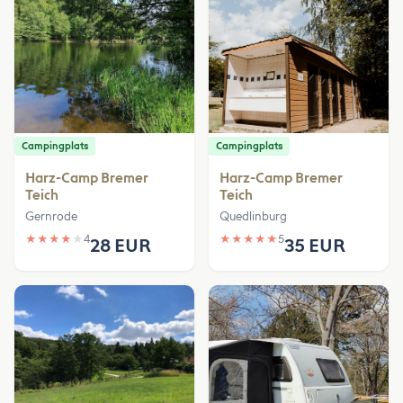
Campingplats
Campingplats
Harz-Camp Bremer
Harz-Camp Bremer
Teich
Teich
Gernrode
Quedlinburg
★
★
★
★
★
4
★
★
★
★
★
5
28 EUR
35 EUR