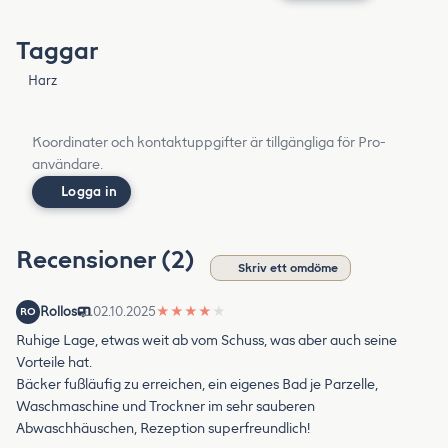
Taggar
Harz
Koordinater och kontaktuppgifter är tillgängliga för Pro-
användare.
Logga in
Recensioner (2)
Skriv ett omdöme
Rollos
02.10.2025
★
★
★
★
★
RO
Ruhige Lage, etwas weit ab vom Schuss, was aber auch seine
Vorteile hat.
Bäcker fußläufig zu erreichen, ein eigenes Bad je Parzelle,
Waschmaschine und Trockner im sehr sauberen
Abwaschhäuschen, Rezeption superfreundlich!