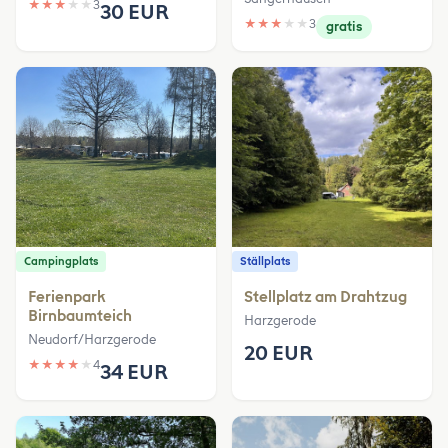
★
★
★
★
★
3
30 EUR
★
★
★
★
★
3
gratis
Campingplats
Ställplats
Ferienpark
Stellplatz am Drahtzug
Birnbaumteich
Harzgerode
Neudorf/Harzgerode
20 EUR
★
★
★
★
★
4
34 EUR