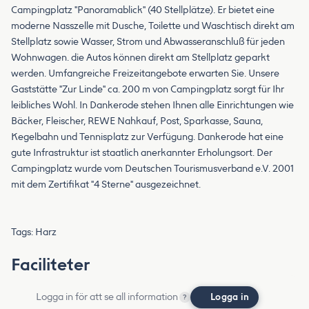
Campingplatz "Panoramablick" (40 Stellplätze). Er bietet eine
moderne Nasszelle mit Dusche, Toilette und Waschtisch direkt am
Stellplatz sowie Wasser, Strom und Abwasseranschluß für jeden
Wohnwagen. die Autos können direkt am Stellplatz geparkt
werden. Umfangreiche Freizeitangebote erwarten Sie. Unsere
Gaststätte "Zur Linde" ca. 200 m von Campingplatz sorgt für Ihr
leibliches Wohl. In Dankerode stehen Ihnen alle Einrichtungen wie
Bäcker, Fleischer, REWE Nahkauf, Post, Sparkasse, Sauna,
Kegelbahn und Tennisplatz zur Verfügung. Dankerode hat eine
gute Infrastruktur ist staatlich anerkannter Erholungsort. Der
Campingplatz wurde vom Deutschen Tourismusverband e.V. 2001
mit dem Zertifikat "4 Sterne" ausgezeichnet.
Tags: Harz
Faciliteter
Logga in för att se all information
Logga in
?