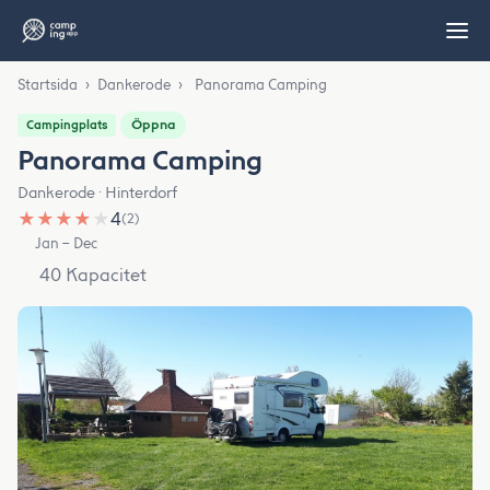
Startsida
›
Dankerode
›
Panorama Camping
Öppna
Campingplats
Panorama Camping
Dankerode · Hinterdorf
★
★
★
★
★
4
(2)
Jan – Dec
40 Kapacitet