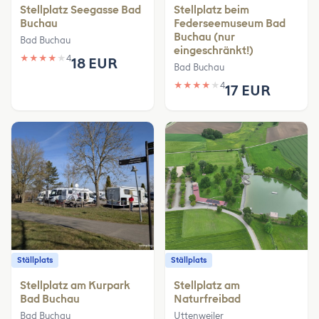
Stellplatz Seegasse Bad
Stellplatz beim
Buchau
Federseemuseum Bad
Buchau (nur
Bad Buchau
eingeschränkt!)
★
★
★
★
★
4
18 EUR
Bad Buchau
★
★
★
★
★
4
17 EUR
Ställplats
Ställplats
Stellplatz am Kurpark
Stellplatz am
Bad Buchau
Naturfreibad
Bad Buchau
Uttenweiler