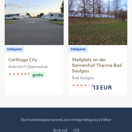
Ställplats
Ställplats
Carthago City
Stellplatz an der
Sonnenhof-Therme Bad
Aulendorf Oberrauhen
Saulgau
★
★
★
★
★
5
gratis
Bad Saulgau
★
★
★
★
★
4
13 EUR
Startsida
reseplanerare
Listor
Integritetspolicy
Villkor
Android
iOS