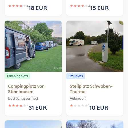
★
★
★
★
★
4
★
★
★
★
★
4
18 EUR
15 EUR
Campingplats
Ställplats
Campingplatz von
Stellplatz Schwaben-
Steinhausen
Therme
Bad Schussenried
Aulendorf
★
★
★
★
★
4
★
★
★
★
★
1
31 EUR
10 EUR