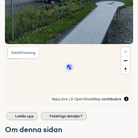
Satellitvisning
MapLibre
| ©
OpenStreetMap
contributors
Ladda upp
Felaktiga detaljer?
Om denna sidan