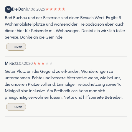
Die Dani
17.06.2025
★
★
★
★
★
DI
Bad Buchau und der Fesersee sind einen Besuch Wert. Es gibt 3
Wohnmobilstellplätze und während der Freibadsaison eben auch
dieser hier für Reisende mit Wohnwagen. Das ist ein wirklich toller
Service. Danke an die Geminde.
Svar
Mike
03.07.2020
★
★
★
★
★
Guter Platz um die Gegend zu erkunden, Wanderungen zu
unternehmen. Echte und bessere Alternative wenn, wie bei uns,
die anderen Plätze voll sind. Einmalige Freibadnutzung sowie 1x
Minigolf sind inklusive. Am Freibadkiosk kann man sich
preisgünstig verwöhnen lassen. Nette und hilfsbereite Betreiber.
Svar