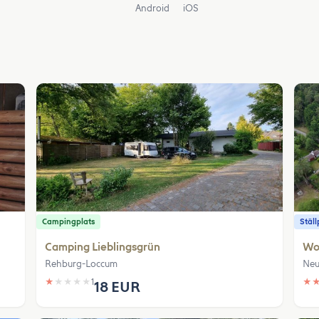
Android
iOS
Campingplats
Ställ
Camping Lieblingsgrün
Woh
Rehburg-Loccum
Neu
★
★
★
★
★
1
★
18 EUR