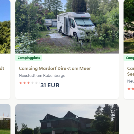
Campingplats
Camp
dt
Camping Mardorf Direkt am Meer
Ca
Se
Neustadt am Rübenberge
Neu
★
★
★
★
★
3
31 EUR
★