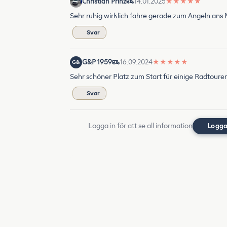
Christian Prinz
14.01.2025
★
★
★
★
★
Sehr ruhig wirklich fahre gerade zum Angeln ans
Svar
G&P 1959
16.09.2024
★
★
★
★
★
G&
Sehr schöner Platz zum Start für einige Radtoure
Svar
Logga in för att se all information
Logga