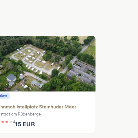
plats
nmobilstellplatz Steinhuder Meer
stadt am Rübenberge
★
★
★
★
4
15 EUR