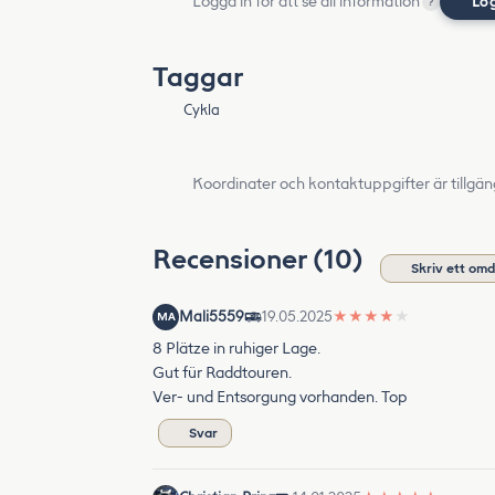
Logga in för att se all information
Lo
?
Taggar
Cykla
Koordinater och kontaktuppgifter är tillgän
Recensioner (10)
Skriv ett om
Mali5559
19.05.2025
★
★
★
★
★
MA
8 Plätze in ruhiger Lage.
Gut für Raddtouren.
Ver- und Entsorgung vorhanden. Top
Svar