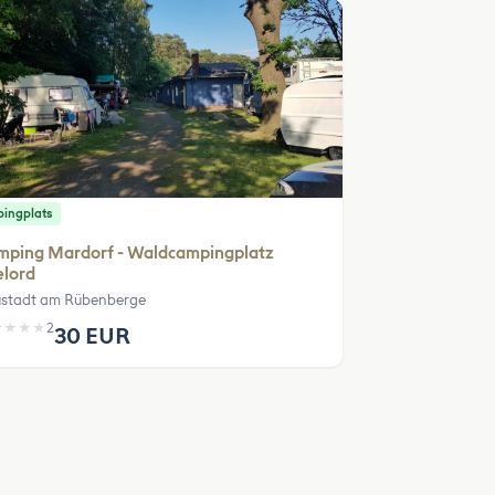
ingplats
mping Mardorf - Waldcampingplatz
elord
stadt am Rübenberge
★
★
★
★
2
30 EUR