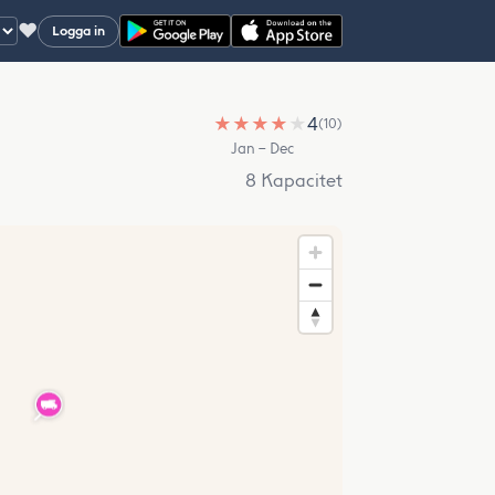
♥
Logga in
★
★
★
★
★
4
(10)
Jan – Dec
8 Kapacitet