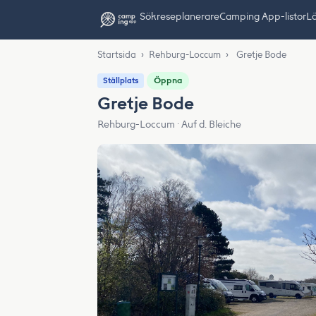
Sök
reseplanerare
Camping App-listor
Lä
Startsida
›
Rehburg-Loccum
›
Gretje Bode
Öppna
Ställplats
Gretje Bode
Rehburg-Loccum · Auf d. Bleiche