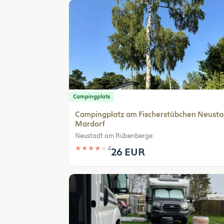
Campingplats
Campingplatz am Fischerstübchen Neusta
Mardorf
Neustadt am Rübenberge
★
★
★
★
★
4
26 EUR