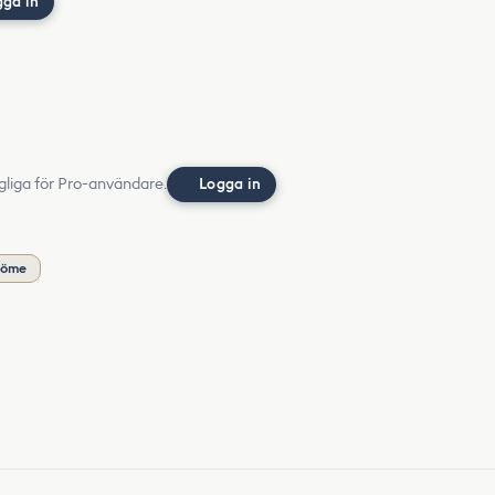
gga in
gliga för Pro-användare.
Logga in
döme