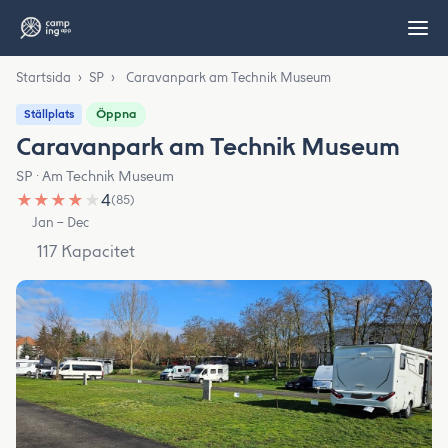
Startsida
›
SP
›
Caravanpark am Technik Museum
Öppna
Ställplats
Caravanpark am Technik Museum
SP · Am Technik Museum
★
★
★
★
★
4
(85)
Jan – Dec
117 Kapacitet