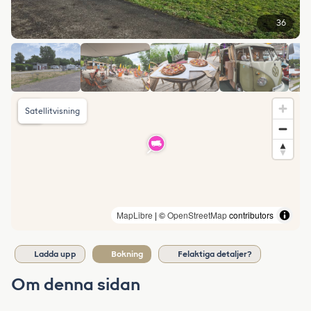
36
Satellitvisning
MapLibre
| ©
OpenStreetMap
contributors
Ladda upp
Bokning
Felaktiga detaljer?
Om denna sidan