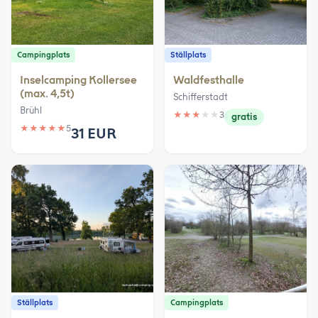
Campingplats
Ställplats
Inselcamping Kollersee
Waldfesthalle
(max. 4,5t)
Schifferstadt
Brühl
★
★
★
★
★
3
gratis
★
★
★
★
★
5
31 EUR
Ställplats
Campingplats