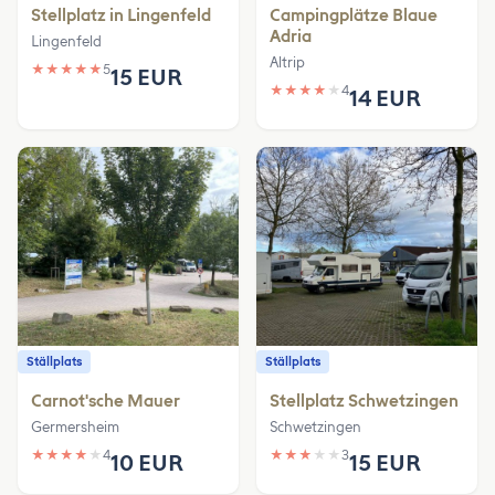
Stellplatz in Lingenfeld
Campingplätze Blaue
Adria
Lingenfeld
Altrip
★
★
★
★
★
5
15 EUR
★
★
★
★
★
4
14 EUR
Ställplats
Ställplats
Carnot'sche Mauer
Stellplatz Schwetzingen
Germersheim
Schwetzingen
★
★
★
★
★
4
★
★
★
★
★
3
10 EUR
15 EUR