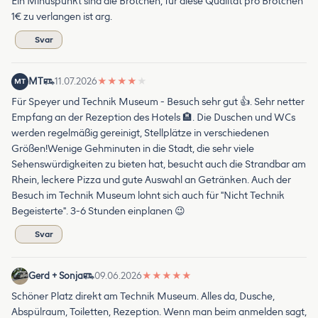
Ein Minuspunkt sind die Brötchen, für diese Qualität pro Brötchen
1€ zu verlangen ist arg.
Svar
MT
11.07.2026
★
★
★
★
★
MT
Für Speyer und Technik Museum - Besuch sehr gut 👍. Sehr netter
Empfang an der Rezeption des Hotels 🏨. Die Duschen und WCs
werden regelmäßig gereinigt, Stellplätze in verschiedenen
Größen!Wenige Gehminuten in die Stadt, die sehr viele
Sehenswürdigkeiten zu bieten hat, besucht auch die Strandbar am
Rhein, leckere Pizza und gute Auswahl an Getränken. Auch der
Besuch im Technik Museum lohnt sich auch für "Nicht Technik
Begeisterte". 3-6 Stunden einplanen 😉
Svar
Gerd + Sonja
09.06.2026
★
★
★
★
★
Schöner Platz direkt am Technik Museum. Alles da, Dusche,
Abspülraum, Toiletten, Rezeption. Wenn man beim anmelden sagt,