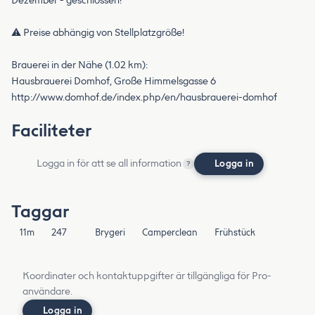
Dezember - geschlossen!
⚠️ Preise abhängig von Stellplatzgröße!
Brauerei in der Nähe (1.02 km):
Hausbrauerei Domhof, Große Himmelsgasse 6
http://www.domhof.de/index.php/en/hausbrauerei-domhof
Faciliteter
Logga in för att se all information
Logga in
?
Taggar
11m
247
Brygeri
Camperclean
Frühstück
Koordinater och kontaktuppgifter är tillgängliga för Pro-
användare.
Logga in