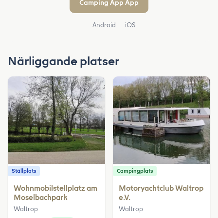
Camping App App
Android
iOS
Närliggande platser
Ställplats
Campingplats
Wohnmobilstellplatz am
Motoryachtclub Waltrop
Moselbachpark
e.V.
Waltrop
Waltrop