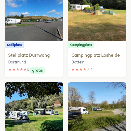
Ställplats
Campingplats
Stellplatz Dürrwang
Campingplatz Losheide
Dortmund
Datteln
★
★
★
★
★
5
★
★
★
★
★
4
gratis