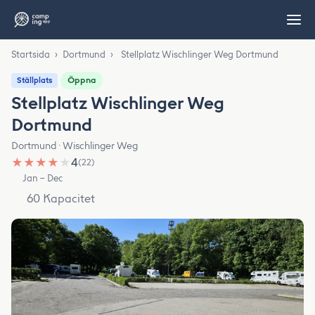
Startsida
›
Dortmund
›
Stellplatz Wischlinger Weg Dortmund
Öppna
Ställplats
Stellplatz Wischlinger Weg
Dortmund
Dortmund · Wischlinger Weg
★
★
★
★
★
4
(22)
Jan – Dec
60 Kapacitet