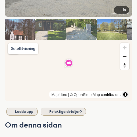
16
Satellitvisning
MapLibre
| ©
OpenStreetMap
contributors
Ladda upp
Felaktiga detaljer?
Om denna sidan