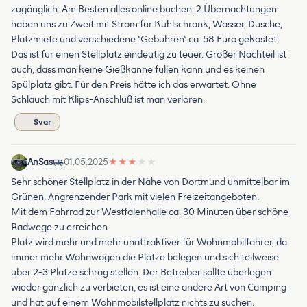
zugänglich. Am Besten alles online buchen. 2 Übernachtungen
haben uns zu Zweit mit Strom für Kühlschrank, Wasser, Dusche,
Platzmiete und verschiedene "Gebühren" ca. 58 Euro gekostet.
Das ist für einen Stellplatz eindeutig zu teuer. Großer Nachteil ist
auch, dass man keine Gießkanne füllen kann und es keinen
Spülplatz gibt. Für den Preis hätte ich das erwartet. Ohne
Schlauch mit Klips-Anschluß ist man verloren.
Svar
AnSas
01.05.2025
★
★
★
★
★
Sehr schöner Stellplatz in der Nähe von Dortmund unmittelbar im
Grünen. Angrenzender Park mit vielen Freizeitangeboten.
Mit dem Fahrrad zur Westfalenhalle ca. 30 Minuten über schöne
Radwege zu erreichen.
Platz wird mehr und mehr unattraktiver für Wohnmobilfahrer, da
immer mehr Wohnwagen die Plätze belegen und sich teilweise
über 2-3 Plätze schräg stellen. Der Betreiber sollte überlegen
wieder gänzlich zu verbieten, es ist eine andere Art von Camping
und hat auf einem Wohnmobilstellplatz nichts zu suchen.