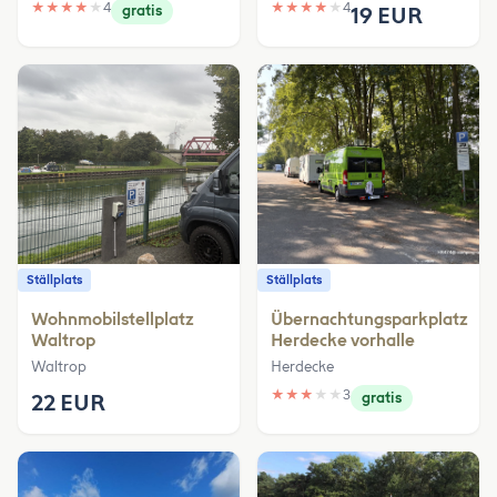
★
★
★
★
★
4
★
★
★
★
★
4
gratis
19 EUR
Ställplats
Ställplats
Wohnmobilstellplatz
Übernachtungsparkplatz
Waltrop
Herdecke vorhalle
Waltrop
Herdecke
★
★
★
★
★
3
22 EUR
gratis