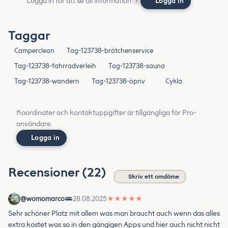
Logga in för att se all information
Logga in
?
Taggar
Camperclean
Tag-123738-brötchenservice
Tag-123738-fahrradverleih
Tag-123738-sauna
Tag-123738-wandern
Tag-123738-öpnv
Cykla
Koordinater och kontaktuppgifter är tillgängliga för Pro-
användare.
Logga in
Recensioner (22)
Skriv ett omdöme
@womomarco
28.08.2025
★
★
★
★
★
Sehr schöner Platz mit allem was man braucht auch wenn das alles
extra kostet was so in den gängigen Apps und hier auch nicht nicht