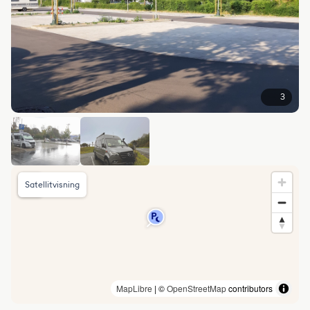
3
Satellitvisning
MapLibre
| ©
OpenStreetMap
contributors