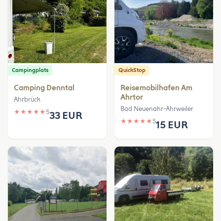
Campingplats
QuickStop
Camping Denntal
Reisemobilhafen Am
Ahrtor
Ahrbrück
Bad Neuenahr-Ahrweiler
★
★
★
★
★
5
33 EUR
★
★
★
★
★
5
15 EUR