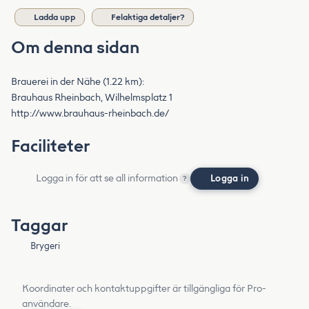
Ladda upp
Felaktiga detaljer?
Om denna sidan
Brauerei in der Nähe (1.22 km):
Brauhaus Rheinbach, Wilhelmsplatz 1
http://www.brauhaus-rheinbach.de/
Faciliteter
Logga in för att se all information
Logga in
?
Taggar
Brygeri
Koordinater och kontaktuppgifter är tillgängliga för Pro-
användare.