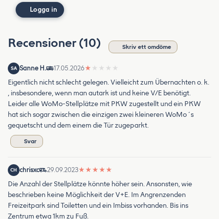
Logga in
Recensioner (10)
Skriv ett omdöme
Sanne H.
17.05.2026
★
★
★
★
★
SA
Eigentlich nicht schlecht gelegen. Vielleicht zum Übernachten o. k.
, insbesondere, wenn man autark ist und keine V/E benötigt.
Leider alle WoMo-Stellplätze mit PKW zugestellt und ein PKW
hat sich sogar zwischen die einzigen zwei kleineren WoMo´s
gequetscht und dem einem die Tür zugeparkt.
Svar
chrisxc
29.09.2023
★
★
★
★
★
CH
Die Anzahl der Stellplätze könnte höher sein. Ansonsten, wie
beschrieben keine Möglichkeit der V+E. Im Angrenzenden
Freizeitpark sind Toiletten und ein Imbiss vorhanden. Bis ins
Zentrum etwa 1km zu Fuß.