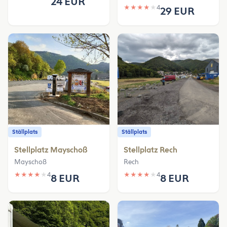
24 EUR
★
★
★
★
★
4
29 EUR
Ställplats
Ställplats
Stellplatz Mayschoß
Stellplatz Rech
Mayschoß
Rech
★
★
★
★
★
4
★
★
★
★
★
4
8 EUR
8 EUR