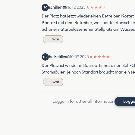
schiller1
16.12.2025
★
★
★
★
★
SC
Der Platz hat jetzt wieder einen Betreiber. Koste
Kontakt mit dem Betreiber, welcher telefonisch err
Schöner naturbelassenener Stellplatz am Wasser. 
Svar
heiketille66
10.09.2025
★
★
★
★
★
HE
Der Platz ist wieder in Betrieb. Er hat einen Sel
Stromsäulen, je nach Standort braucht man ein se
Svar
Logga in för att se all information
Logga