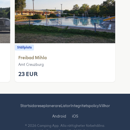
Ställplats
Freibad Mihla
Amt Creuzburg
23 EUR
Startsida
reseplanerare
Listor
Integritetspolicy
Villkor
Android
iOS
© 2026 Camping App. Alla rättigheter förbehållna.