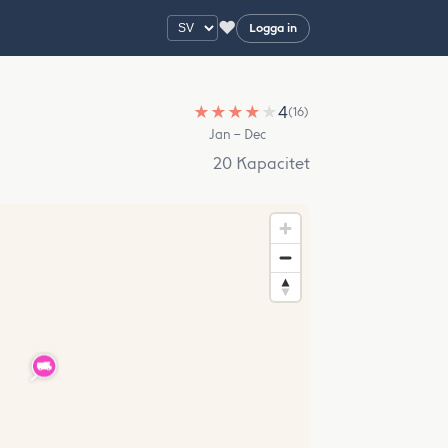
♥
Logga in
★
★
★
★
★
4
(16)
Jan – Dec
20 Kapacitet