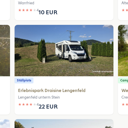
Wanfried
Alt
★
★
★
★
★
4
★
10 EUR
Ställplats
Camp
Erlebnispark Draisine Lengenfeld
We
Lengenfeld unterm Stein
Cre
★
★
★
★
★
4
★
22 EUR