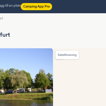
gg till en plats
Camping App Pro
urt
furt
Satellitvisning