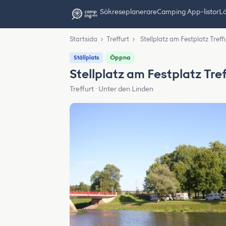
Sök
reseplanerare
Camping App-listor
Lä
Startsida
›
Treffurt
›
Stellplatz am Festplatz Treff
Öppna
Ställplats
Stellplatz am Festplatz Tref
Treffurt · Unter den Linden