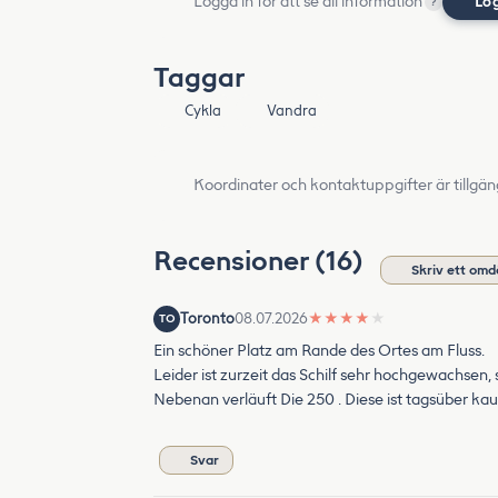
Logga in för att se all information
Lo
?
Taggar
Cykla
Vandra
Koordinater och kontaktuppgifter är tillgän
Recensioner (16)
Skriv ett om
Toronto
08.07.2026
★
★
★
★
★
TO
Ein schöner Platz am Rande des Ortes am Fluss.
Leider ist zurzeit das Schilf sehr hochgewachsen
Nebenan verläuft Die 250 . Diese ist tagsüber ka
Svar