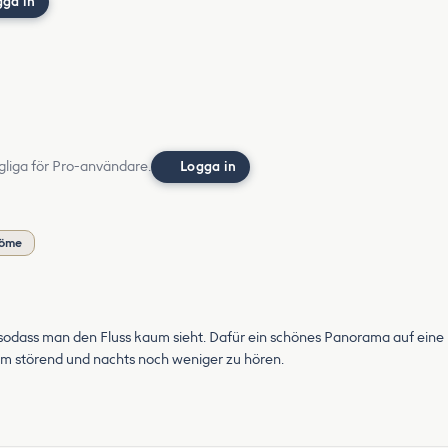
gga in
gliga för Pro-användare.
Logga in
döme
, sodass man den Fluss kaum sieht. Dafür ein schönes Panorama auf eine
um störend und nachts noch weniger zu hören.