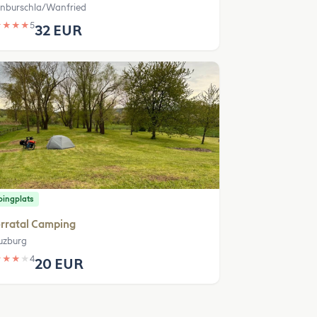
enburschla/Wanfried
★
★
★
★
5
32 EUR
ingplats
rratal Camping
uzburg
★
★
★
★
4
20 EUR