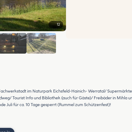
12
+6
e Fachwerkstadt im Naturpark Eichsfeld-Hainich- Werratal/ Supermärkte,
eg/ Tourist Info und Bibliothek (auch für Gäste)/ Freibäder in Mihla 
nde Juli für ca. 10 Tage gesperrt (Rummel zum Schützenfest)!