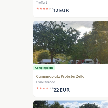
Treffurt
★
★
★
★
★
4
12 EUR
Campingplats
Campingplatz Probstei Zella
Frankenroda
★
★
★
★
★
4
22 EUR