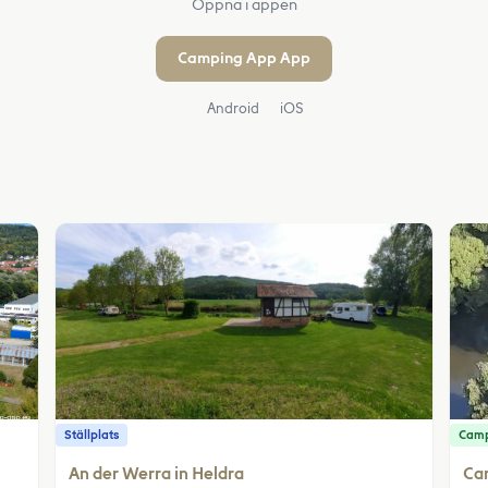
Öppna i appen
Camping App App
Android
iOS
Ställplats
Camp
An der Werra in Heldra
Cam