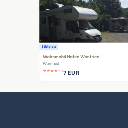
Ställplats
Wohnmobil Hafen Wanfried
Wanfried
★
★
★
★
★
4
7 EUR