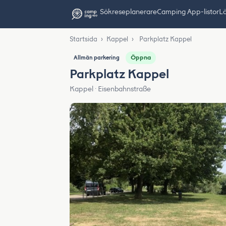
Sök
reseplanerare
Camping App-listor
Lä
Startsida
›
Kappel
›
Parkplatz Kappel
Öppna
Allmän parkering
Parkplatz Kappel
Kappel · Eisenbahnstraße