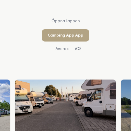
Öppna i appen
Camping App App
Android
iOS