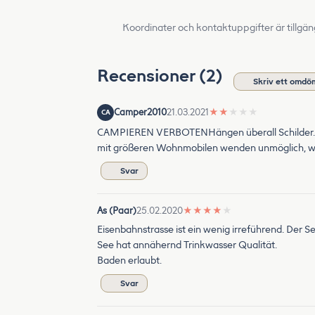
Koordinater och kontaktuppgifter är tillgän
Recensioner (2)
Skriv ett omdö
Camper2010
21.03.2021
★
★
★
★
★
CA
CAMPIEREN VERBOTENHängen überall Schilder. Auße
mit größeren Wohnmobilen wenden unmöglich, wen
Svar
As (Paar)
25.02.2020
★
★
★
★
★
Eisenbahnstrasse ist ein wenig irreführend. Der S
See hat annähernd Trinkwasser Qualität.
Baden erlaubt.
Svar