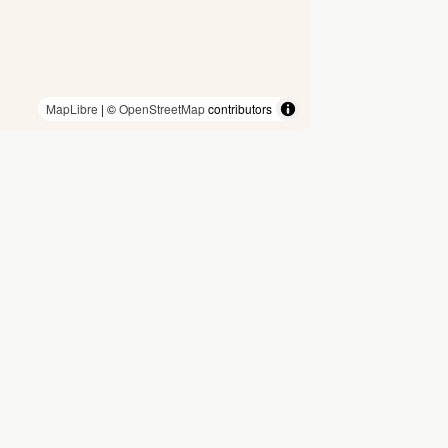
MapLibre
| ©
OpenStreetMap
contributors