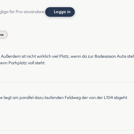
gliga för Pro-användare.
Logga in
me
rdem ist nicht wirklich viel Platz, wenn da zur Badesaison Autis ste
n Parkplatz voll steht.
ee liegt am parallel dazu laufenden Feldweg der von der L104 abgeht.