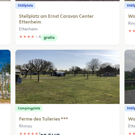
Ställplats
Ställ
Stellplatz am Ernst Caravan Center
Wo
Ettenheim
Rin
Ettenheim
★
★
★
★
★
★
4
gratis
Campingplats
Ställ
Ferme des Tuileries ***
Woh
Rhinau
Ett
★
★
★
★
★
5
★