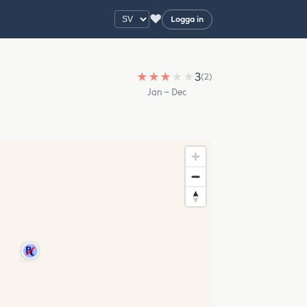
♥
Logga in
★
★
★
★
★
3
(2)
Jan – Dec