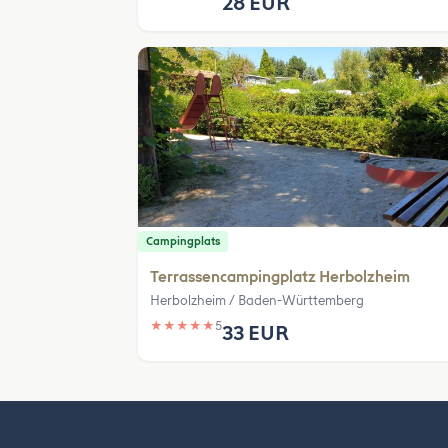
28 EUR
Campingplats
Terrassencampingplatz Herbolzheim
Herbolzheim / Baden-Württemberg
★
★
★
★
★
5
33 EUR