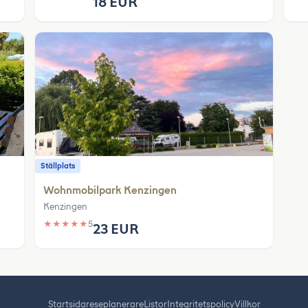
18 EUR
Ställplats
Wohnmobilpark Kenzingen
Kenzingen
★
★
★
★
★
5
23 EUR
Startsida
reseplanerare
Listor
Integritetspolicy
Villkor