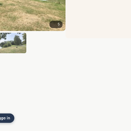
5
gga in