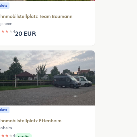
plats
hnmobilstellplatz Team Baumann
gsheim
★
★
★
★
4
20 EUR
plats
nmobilstellplatz Ettenheim
enheim
★
★
★
★
4
gratis