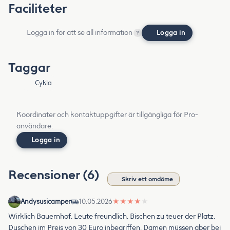
Faciliteter
Logga in för att se all information
Logga in
?
Taggar
Cykla
Koordinater och kontaktuppgifter är tillgängliga för Pro-
användare.
Logga in
Recensioner (6)
Skriv ett omdöme
Andysusicamper
10.05.2026
★
★
★
★
★
Wirklich Bauernhof. Leute freundlich. Bischen zu teuer der Platz.
Duschen im Preis von 30 Euro inbegriffen. Damen müssen aber bei