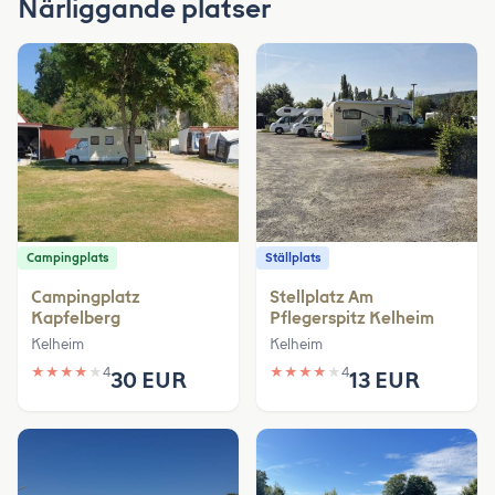
Närliggande platser
Campingplats
Ställplats
Campingplatz
Stellplatz Am
Kapfelberg
Pflegerspitz Kelheim
Kelheim
Kelheim
★
★
★
★
★
4
★
★
★
★
★
4
30 EUR
13 EUR