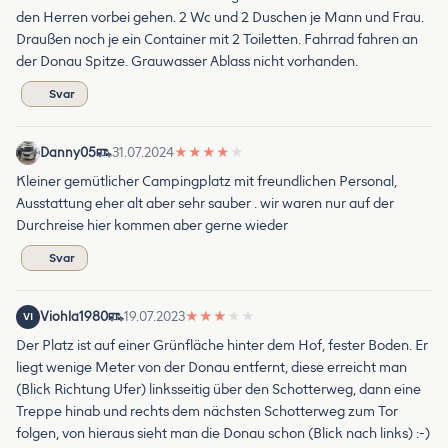
den Herren vorbei gehen. 2 Wc und 2 Duschen je Mann und Frau.
Draußen noch je ein Container mit 2 Toiletten. Fahrrad fahren an
der Donau Spitze. Grauwasser Ablass nicht vorhanden.
Svar
Danny05
31.07.2024
★
★
★
★
★
Kleiner gemütlicher Campingplatz mit freundlichen Personal,
Ausstattung eher alt aber sehr sauber . wir waren nur auf der
Durchreise hier kommen aber gerne wieder
Svar
Viohla1980
19.07.2023
★
★
★
★
★
VI
Der Platz ist auf einer Grünfläche hinter dem Hof, fester Boden. Er
liegt wenige Meter von der Donau entfernt, diese erreicht man
(Blick Richtung Ufer) linksseitig über den Schotterweg, dann eine
Treppe hinab und rechts dem nächsten Schotterweg zum Tor
folgen, von hieraus sieht man die Donau schon (Blick nach links) :-)