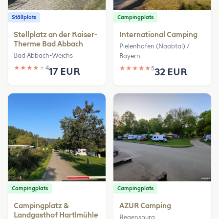
Ställplats
Campingplats
Stellplatz an der Kaiser-
International Camping
Therme Bad Abbach
Pielenhofen (Naabtal) /
Bad Abbach-Weichs
Bayern
★
★
★
★
★
4
★
★
★
★
★
5
17 EUR
32 EUR
Campingplats
Campingplats
Campingplatz &
AZUR Camping
Landgasthof Hartlmühle
Regensburg