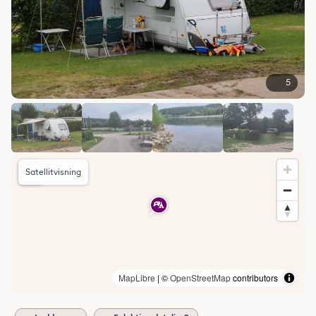
5
Satellitvisning
MapLibre
| ©
OpenStreetMap
contributors