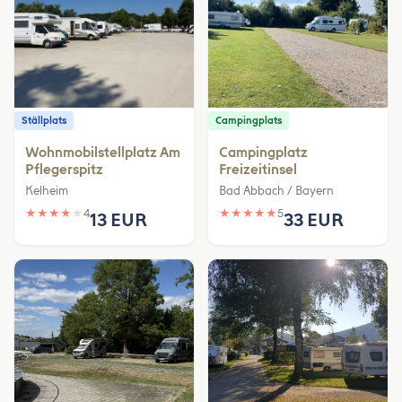
Ställplats
Campingplats
Wohnmobilstellplatz Am
Campingplatz
Pflegerspitz
Freizeitinsel
Kelheim
Bad Abbach / Bayern
★
★
★
★
★
4
★
★
★
★
★
5
13 EUR
33 EUR