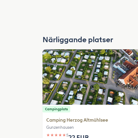
Närliggande platser
Campingplats
Camping Herzog Altmühlsee
Gunzenhausen
★
★
★
★
★
5
22 EUR