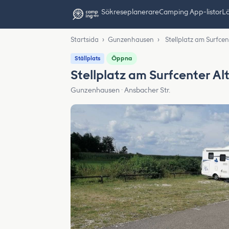
Sök
reseplanerare
Camping App-listor
Lä
Startsida
›
Gunzenhausen
›
Stellplatz am Surfc
Öppna
Ställplats
Stellplatz am Surfcenter 
Gunzenhausen · Ansbacher Str.