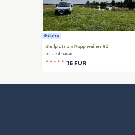
Ställplats
Stellplatz am Kapplweiher #3
Gunzenhausen
★
★
★
★
★
5
15 EUR