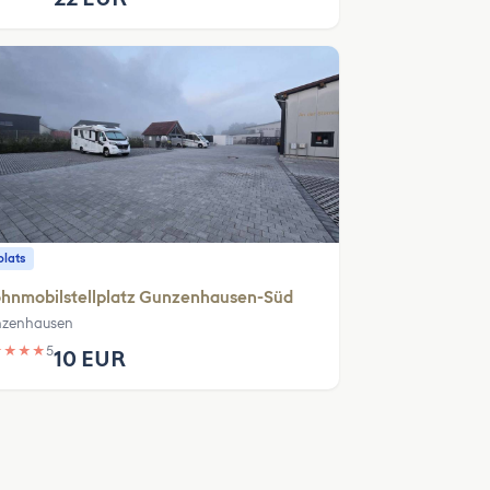
plats
hnmobilstellplatz Gunzenhausen-Süd
zenhausen
★
★
★
★
5
10 EUR