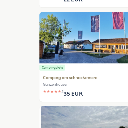
Campingplats
Camping am schnackensee
Gunzenhausen
★
★
★
★
★
5
35 EUR