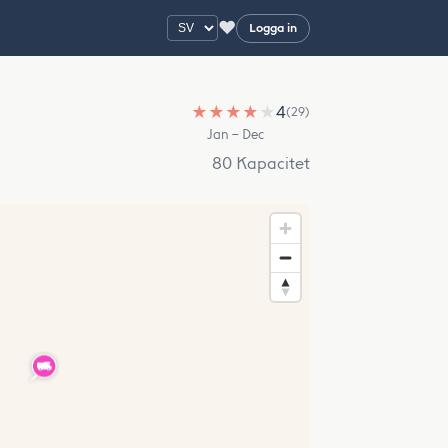
♥
Logga in
★
★
★
★
★
4
(29)
Jan – Dec
80 Kapacitet