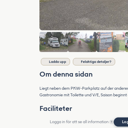
Ladda upp
Felaktiga detaljer?
Om denna sidan
Liegt neben dem PKW-Parkplatz auf der anderen Z
Gastronomie mit Toilette und V/E, Saison beginnt 
Faciliteter
Logga in för att se all information
Lo
?