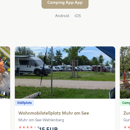
Camping App App
Android
iOS
Ställplats
Camp
Wohnmobilstellplatz Muhr am See
Zum
Muhr am See-Wehlenberg
Gun
★
★
★
★
★
4
★
15 EUR