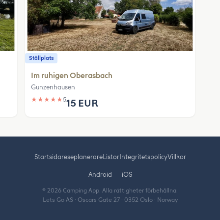
Ställplats
Im ruhigen Oberasbach
Gunzenhausen
★
★
★
★
★
5
15 EUR
Startsida
reseplanerare
Listor
Integritetspolicy
Villkor
Android
iOS
© 2026 Camping App. Alla rättigheter förbehållna.
Lets Go AS · Oscars Gate 27 · 0352 Oslo · Norway