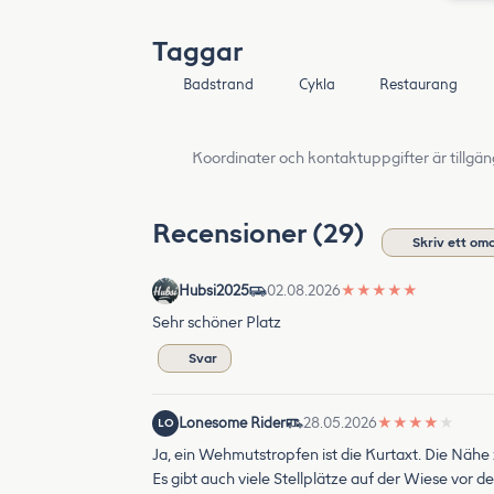
Taggar
Badstrand
Cykla
Restaurang
Koordinater och kontaktuppgifter är tillgän
Recensioner (29)
Skriv ett o
Hubsi2025
02.08.2026
★
★
★
★
★
Sehr schöner Platz
Svar
Lonesome Rider
28.05.2026
★
★
★
★
★
LO
Ja, ein Wehmutstropfen ist die Kurtaxt. Die Nähe
Es gibt auch viele Stellplätze auf der Wiese vor d