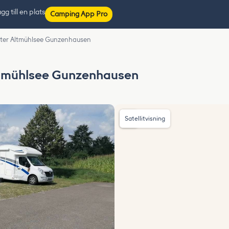
gg till en plats
Camping App Pro
enter Altmühlsee Gunzenhausen
Altmühlsee Gunzenhausen
Satellitvisning