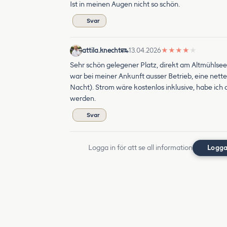
Ist in meinen Augen nicht so schön.
Svar
attila.knecht
13.04.2026
★
★
★
★
★
Sehr schön gelegener Platz, direkt am Altmühls
war bei meiner Ankunft ausser Betrieb, eine net
Nacht). Strom wäre kostenlos inklusive, habe ic
werden.
Svar
Logga in för att se all information
Logga