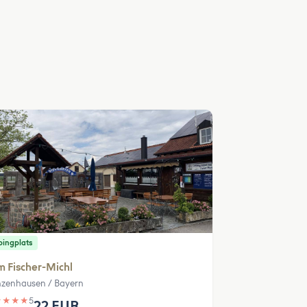
ingplats
 Fischer-Michl
zenhausen / Bayern
★
★
★
★
5
22 EUR