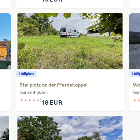
Ställplats
Ställ
Stellplatz an der Pferdekoppel
Wo
Gunzenhausen
Gun
★
★
★
★
★
5
★
18 EUR