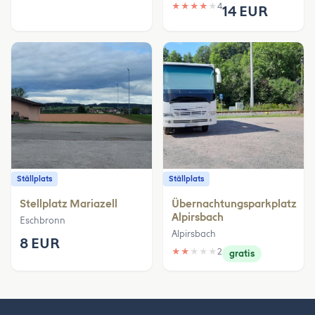
★
★
★
★
★
4
14 EUR
Ställplats
Ställplats
Stellplatz Mariazell
Übernachtungsparkplatz
Alpirsbach
Eschbronn
Alpirsbach
8 EUR
★
★
★
★
★
2
gratis