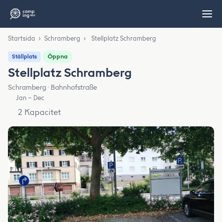
Startsida
›
Schramberg
›
Stellplatz Schramberg
Öppna
Ställplats
Stellplatz Schramberg
Schramberg · Bahnhofstraße
Jan – Dec
2 Kapacitet