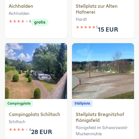
Aichhalden
Stellplatz zur Alten
Hafnerei
Aichhalden
Hardt
★
★
★
★
★
4
gratis
★
★
★
★
★
5
15 EUR
Campingplats
Ställplats
Campingplatz Schiltach
Stellplatz Bregnitzhof
Königsfeld
Schiltach
Königsfeld im Schwarzwald-
★
★
★
★
★
4
28 EUR
Muckenmühle