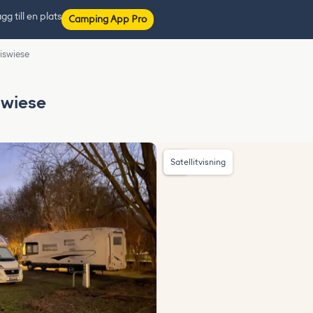
gg till en plats
Camping App Pro
iswiese
swiese
Satellitvisning