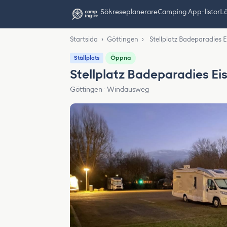
Sök
reseplanerare
Camping App-listor
Lä
Startsida
›
Göttingen
›
Stellplatz Badeparadies E
Öppna
Ställplats
Stellplatz Badeparadies Ei
Göttingen · Windausweg