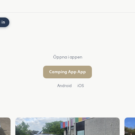
 in
Öppna i appen
Camping App App
Android
iOS