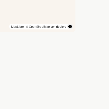
MapLibre
| ©
OpenStreetMap
contributors