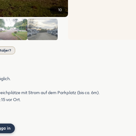
10
+4
taljer?
glich.
weichplätze mit Strom auf dem Parkplatz (bis ca. 6m).
15 vor Ort.
gga in