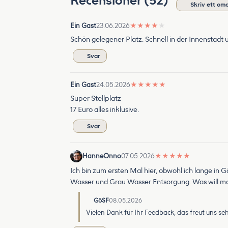
Recensioner (52)
Skriv ett o
Ein Gast
23.06.2026
★
★
★
★
★
Schön gelegener Platz. Schnell in der Innenstad
Svar
Ein Gast
24.05.2026
★
★
★
★
★
Super Stellplatz
17 Euro alles inklusive.
Svar
HanneOnno
07.05.2026
★
★
★
★
★
Ich bin zum ersten Mal hier, obwohl ich lange in
Wasser und Grau Wasser Entsorgung. Was will man
GöSF
08.05.2026
Vielen Dank für Ihr Feedback, das freut uns sehr