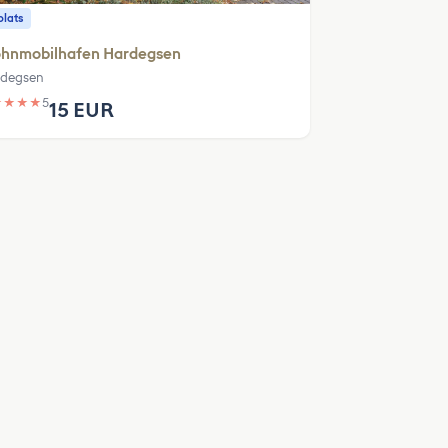
plats
hnmobilhafen Hardegsen
degsen
★
★
★
★
5
15 EUR