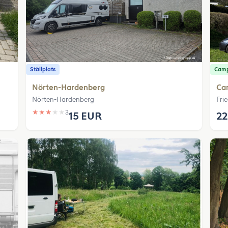
Ställplats
Camp
Nörten-Hardenberg
Cam
Nörten-Hardenberg
Fri
★
★
★
★
★
3
15 EUR
22