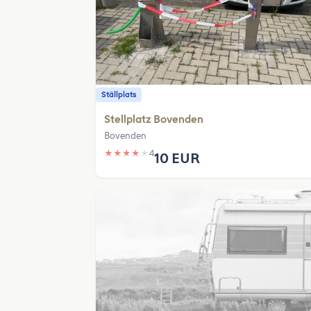
Ställplats
Stellplatz Bovenden
Bovenden
★
★
★
★
★
4
10 EUR