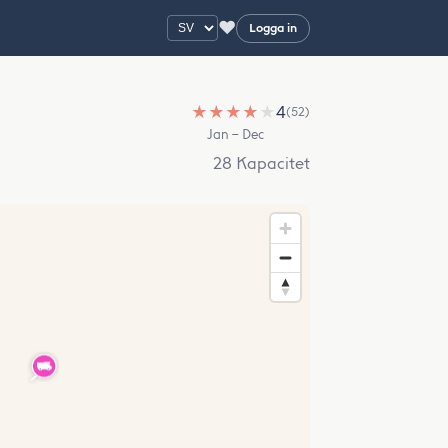
♥
Logga in
★
★
★
★
★
4
(52)
Jan – Dec
28 Kapacitet