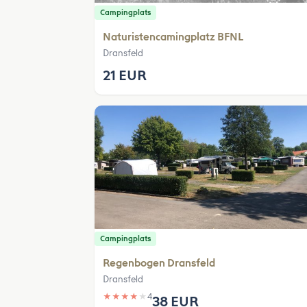
Campingplats
Naturistencamingplatz BFNL
Dransfeld
21 EUR
Campingplats
Regenbogen Dransfeld
Dransfeld
★
★
★
★
★
4
38 EUR