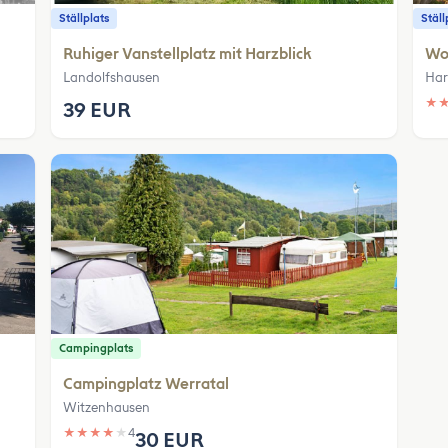
Ställplats
Ställ
Ruhiger Vanstellplatz mit Harzblick
Wo
Landolfshausen
Har
★
39 EUR
Campingplats
Campingplatz Werratal
Witzenhausen
★
★
★
★
★
4
30 EUR