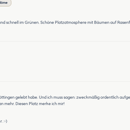
mdöme
t und schnell im Grünen. Schöne Platzatmosphere mit Bäumen auf Rasenf
 Göttingen gelebt habe. Und ich muss sagen: zweckmäßig ordentlich aufg
 mehr. Diesen Platz merke ich mir!
. :-)