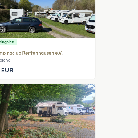
ingplats
pingclub Reiffenhausen e.V.
edland
 EUR